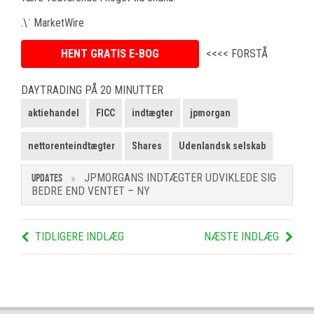
.\˙ MarketWire
HENT GRATIS E-BOG
<<<< FORSTÅ
DAYTRADING PÅ 20 MINUTTER
aktiehandel
FICC
indtægter
jpmorgan
nettorenteindtægter
Shares
Udenlandsk selskab
JPMORGANS INDTÆGTER UDVIKLEDE SIG
UPDATES
BEDRE END VENTET – NY
TIDLIGERE INDLÆG
NÆSTE INDLÆG