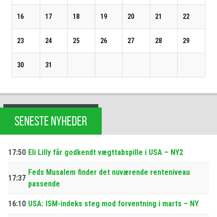
16
17
18
19
20
21
22
23
24
25
26
27
28
29
30
31
SENESTE NYHEDER
17:50
Eli Lilly får godkendt vægttabspille i USA – NY2
Feds Musalem finder det nuværende renteniveau
17:37
passende
16:10
USA: ISM-indeks steg mod forventning i marts – NY