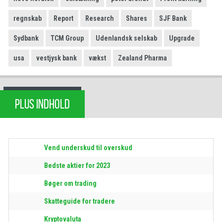
regnskab
Report
Research
Shares
SJF Bank
Sydbank
TCM Group
Udenlandsk selskab
Upgrade
usa
vestjysk bank
vækst
Zealand Pharma
PLUS INDHOLD
Vend underskud til overskud
Bedste aktier for 2023
Bøger om trading
Skatteguide for tradere
Kryptovaluta