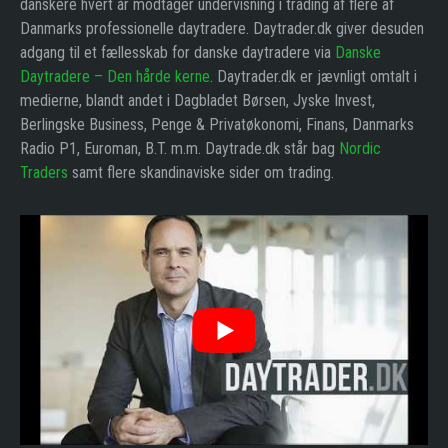
danskere hvert år modtager undervisning i trading af flere af
Danmarks professionelle daytradere. Daytrader.dk giver desuden
adgang til et fællesskab for danske daytradere via
Danske
Daytradere – Den hårde kerne
. Daytrader.dk er jævnligt omtalt i
medierne, blandt andet i Dagbladet Børsen, Jyske Invest,
Berlingske Business, Penge & Privatøkonomi, Finans, Danmarks
Radio P1, Euroman, B.T. m.m. Daytrade.dk står bag
Nordic
Traders
samt flere skandinaviske sider om trading.