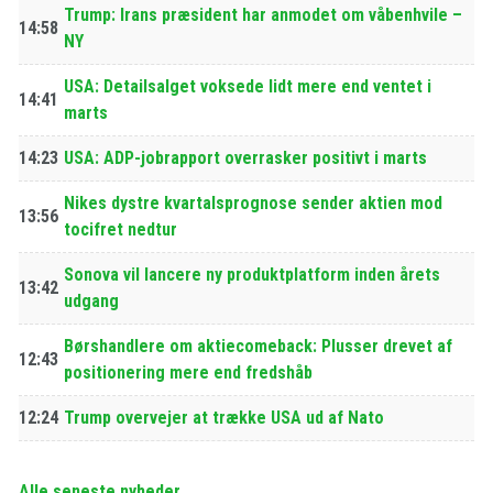
Trump: Irans præsident har anmodet om våbenhvile –
14:58
NY
USA: Detailsalget voksede lidt mere end ventet i
14:41
marts
14:23
USA: ADP-jobrapport overrasker positivt i marts
Nikes dystre kvartalsprognose sender aktien mod
13:56
tocifret nedtur
Sonova vil lancere ny produktplatform inden årets
13:42
udgang
Børshandlere om aktiecomeback: Plusser drevet af
12:43
positionering mere end fredshåb
12:24
Trump overvejer at trække USA ud af Nato
Alle seneste nyheder