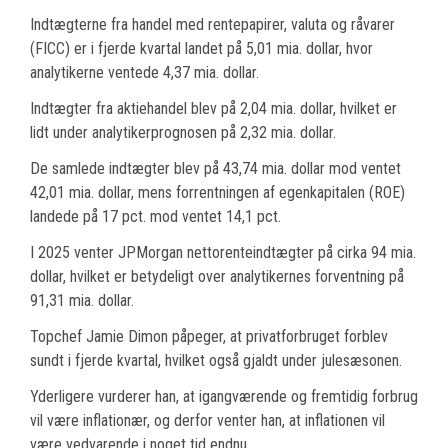
Indtægterne fra handel med rentepapirer, valuta og råvarer
(FICC) er i fjerde kvartal landet på 5,01 mia. dollar, hvor
analytikerne ventede 4,37 mia. dollar.
Indtægter fra aktiehandel blev på 2,04 mia. dollar, hvilket er
lidt under analytikerprognosen på 2,32 mia. dollar.
De samlede indtægter blev på 43,74 mia. dollar mod ventet
42,01 mia. dollar, mens forrentningen af egenkapitalen (ROE)
landede på 17 pct. mod ventet 14,1 pct.
I 2025 venter JPMorgan nettorenteindtægter på cirka 94 mia.
dollar, hvilket er betydeligt over analytikernes forventning på
91,31 mia. dollar.
Topchef Jamie Dimon påpeger, at privatforbruget forblev
sundt i fjerde kvartal, hvilket også gjaldt under julesæsonen.
Yderligere vurderer han, at igangværende og fremtidig forbrug
vil være inflationær, og derfor venter han, at inflationen vil
være vedvarende i noget tid endnu.