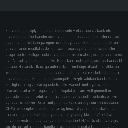
Enhver brug af oplysninger på denne side – eksempelvis konkrete
investeringer eller handler som følge af indholdet på siden eller i vores
uddannelsesforløb er på egen risiko. Daytrader.dk fralægger sig ethvert
ansvar for de resultater, der kan være forårsaget af, at en læser eller
bruger på forskellige måde anvender den information, som præsenteres
her. Al trading indeholder risiko. Handl kun med kapital, som du har råd til
at tabe. Historisk afkast garanterer ikke fremtidige afkast. Indholdet på
websitet har et uddannelsesmæssigt sigte og skal ikke betragtes som
investeringsråd. Handel med eksempelvis kryptovalutaer kan fluktuere
kraftigt i pris og er ikke egnede for alle. Handel med kryptovalutaer er
ikke omfattet af EU-regulering. Din kapital er i fare. Helt generelt er
gearede handelsprodukter, som er beskrevet på dette website, er ikke
egnede for enhver. Det er muligt, at tab kan overstige din kontobalance.
CFD’er er komplekse instrumenter og heraf følger en høj risiko for at
miste sine penge hurtigt på grund af høj gearing. Mellem 74-89% af
private investorer taber penge, når de handler CFD’er. Du skal overveje,
om du har råd til indgå i handler, hvor der er høj risiko for at miste dine