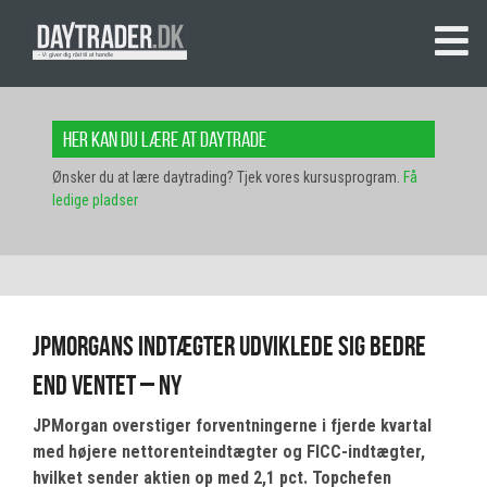
Her kan du lære at daytrade
Ønsker du at lære daytrading? Tjek vores kursusprogram.
Få
ledige pladser
JPMorgans indtægter udviklede sig bedre
end ventet – NY
JPMorgan overstiger forventningerne i fjerde kvartal
med højere nettorenteindtægter og FICC-indtægter,
hvilket sender aktien op med 2,1 pct. Topchefen