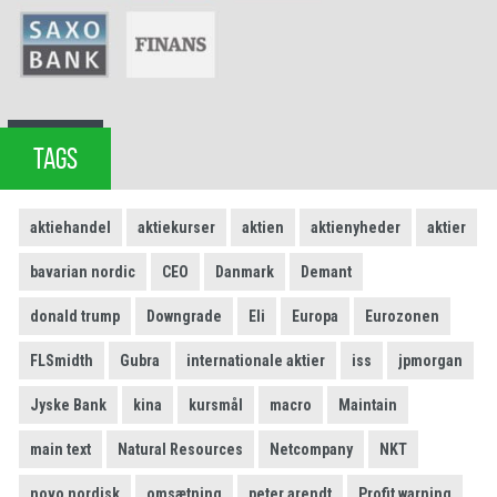
TAGS
aktiehandel
aktiekurser
aktien
aktienyheder
aktier
bavarian nordic
CEO
Danmark
Demant
donald trump
Downgrade
Eli
Europa
Eurozonen
FLSmidth
Gubra
internationale aktier
iss
jpmorgan
Jyske Bank
kina
kursmål
macro
Maintain
main text
Natural Resources
Netcompany
NKT
novo nordisk
omsætning
peter arendt
Profit warning