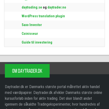
daytrading.se
og
daytrader.no
WordPress translation plugin
Saxo Investor
Coinisseur
Guide til investering
OM DAYTRADER.DK
Daytrader.dk er Danmarks største portal målrettet aktiv handel
med værdipapirer. Daytrader.dk afvikler Danmarks største online
kursusforløb inden for aktiv trading. Det sker blandt andet
igennem de såkaldte Tradingeksperimenter, hvor hundredvis af