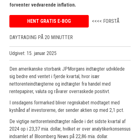
forventer vedvarende inflation.
HENT GRATIS E-BOG
<<<< FORSTÅ
DAYTRADING PÅ 20 MINUTTER
Udgivet: 15. januar 2025
Den amerikanske storbank JPMorgans indtægter udviklede
sig bedre end ventet i fjerde kvartal, hvor især
nettorenteindtægterne og indtægter fra handel med
rentepapirer, valuta og råvarer overraskede positivt.
I onsdagens formarked bliver regnskabet modtaget med
kyshånd af investorerne, der sender aktien op med 2,1 pct.
De vigtige nettorenteindtægter nåede i det sidste kvartal af
2024 op i 23,37 mia. dollar, hvilket er over analytikerkonsensus
indsamlet af Bloomberg News på 22,86 mia. dollar.