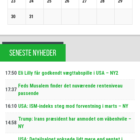
23
24
25
26
27
28
29
30
31
SENESTE NYHEDER
17:50
Eli Lilly får godkendt vægttabspille i USA – NY2
Feds Musalem finder det nuværende renteniveau
17:37
passende
16:10
USA: ISM-indeks steg mod forventning i marts – NY
Trump: Irans præsident har anmodet om våbenhvile –
14:58
NY
USA: Detailsalget voksede lidt mere end ventet i