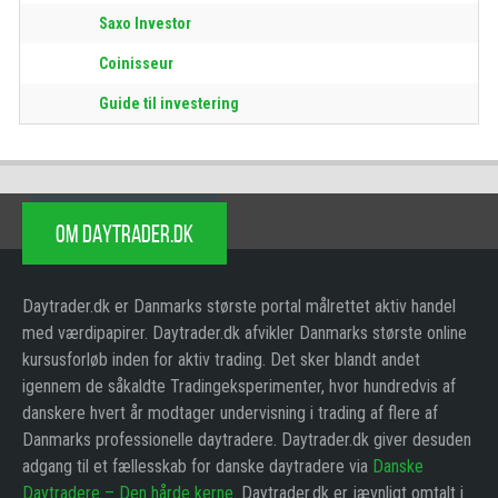
Saxo Investor
Coinisseur
Guide til investering
OM DAYTRADER.DK
Daytrader.dk er Danmarks største portal målrettet aktiv handel
med værdipapirer. Daytrader.dk afvikler Danmarks største online
kursusforløb inden for aktiv trading. Det sker blandt andet
igennem de såkaldte Tradingeksperimenter, hvor hundredvis af
danskere hvert år modtager undervisning i trading af flere af
Danmarks professionelle daytradere. Daytrader.dk giver desuden
adgang til et fællesskab for danske daytradere via
Danske
Daytradere – Den hårde kerne
. Daytrader.dk er jævnligt omtalt i