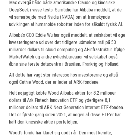
Max overgå både både amerikanske Claude og kinesiske
DeepSeek i visse tests. Samtidig har Alibaba meddelt, at de
vil samarbejde med Nvidia (NVDA) om at fremskynde
udviklingen af humanoide robotter inden for såkaldt fysisk AI.
Alibaba’s CEO Eddie Wu har også meddelt, at selskabet vil øge
investeringerne ud over det tidligere udmeldte mål på 53
milliarder dollars til cloud computing og AI-infrastruktur. Ifølge
MarketWatch og andre nyhedsbureauer vil selskabet også
åbne sine første datacentre i Brasilien, Frankrig og Holland.
Alt dette har vagt stor interesse hos investorerne og altså
også Cathie Wood, der er leder af ARK-fondene.
Helt nøjagtigt købte Wood Alibaba-aktier for 8,2 millioner
dollars til Ark Fintech Innovation ETF og yderligere 8,1
millioner dollars til ARK Next Generation Internet ETF-fonden.
Det er første gang siden 2021, at nogen af disse ETF’er har
haft den kinesiske aktie i porteføljen.
Wood’s fonde har klaret sig godt i år. Den mest kendte,