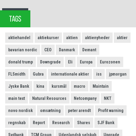
TAGS
aktiehandel
aktiekurser
aktien
aktienyheder
aktier
bavarian nordic
CEO
Danmark
Demant
donald trump
Downgrade
Eli
Europa
Eurozonen
FLSmidth
Gubra
internationale aktier
iss
jpmorgan
Jyske Bank
kina
kursmål
macro
Maintain
main text
Natural Resources
Netcompany
NKT
novo nordisk
omsætning
peter arendt
Profit warning
regnskab
Report
Research
Shares
SJF Bank
Sydbank
TCM Group
Udenlandsk selskab
Upgrade