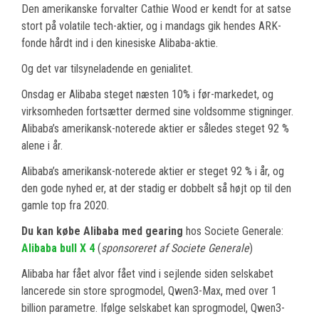
Den amerikanske forvalter Cathie Wood er kendt for at satse
stort på volatile tech-aktier, og i mandags gik hendes ARK-
fonde hårdt ind i den kinesiske Alibaba-aktie.
Og det var tilsyneladende en genialitet.
Onsdag er Alibaba steget næsten 10% i før-markedet, og
virksomheden fortsætter dermed sine voldsomme stigninger.
Alibaba’s amerikansk-noterede aktier er således steget 92 %
alene i år.
Alibaba’s amerikansk-noterede aktier er steget 92 % i år, og
den gode nyhed er, at der stadig er dobbelt så højt op til den
gamle top fra 2020.
Du kan købe Alibaba med gearing
hos Societe Generale:
Alibaba bull X 4
(
sponsoreret af Societe Generale
)
Alibaba har fået alvor fået vind i sejlende siden selskabet
lancerede sin store sprogmodel, Qwen3-Max, med over 1
billion parametre. Ifølge selskabet kan sprogmodel, Qwen3-