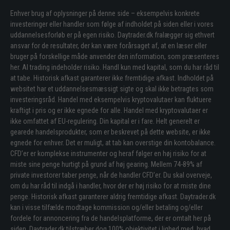
Enhver brug af oplysninger på denne side – eksempelvis konkrete
investeringer eller handler som følge af indholdet på siden eller i vores
uddannelsesforløb er på egen risiko. Daytrader.dk fralægger sig ethvert
ansvar for de resultater, der kan være forårsaget af, at en læser eller
bruger på forskellige måde anvender den information, som præsenteres
her. Al trading indeholder risiko. Handl kun med kapital, som du har råd til
at tabe. Historisk afkast garanterer ikke fremtidige afkast. Indholdet på
websitet har et uddannelsesmæssigt sigte og skal ikke betragtes som
investeringsråd. Handel med eksempelvis kryptovalutaer kan fluktuere
kraftigt i pris og er ikke egnede for alle. Handel med kryptovalutaer er
ikke omfattet af EU-regulering. Din kapital er i fare. Helt generelt er
gearede handelsprodukter, som er beskrevet på dette website, er ikke
egnede for enhver. Det er muligt, at tab kan overstige din kontobalance.
CFD’er er komplekse instrumenter og heraf følger en høj risiko for at
miste sine penge hurtigt på grund af høj gearing. Mellem 74-89% af
private investorer taber penge, når de handler CFD’er. Du skal overveje,
om du har råd til indgå i handler, hvor der er høj risiko for at miste dine
penge. Historisk afkast garanterer aldrig fremtidige afkast. Daytrader.dk
kan i visse tilfælde modtage kommission og/eller betaling og/eller
fordele for annoncering fra de handelsplatforme, der er omtalt her på
siden. Daytrader.dk tilstræber dog 100% objektivitet i lighed med, hvad