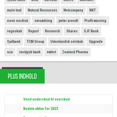
main text
Natural Resources
Netcompany
NKT
novo nordisk
omsætning
peter arendt
Profit warning
regnskab
Report
Research
Shares
SJF Bank
Sydbank
TCM Group
Udenlandsk selskab
Upgrade
usa
vestjysk bank
vækst
Zealand Pharma
PLUS INDHOLD
Vend underskud til overskud
Bedste aktier for 2023