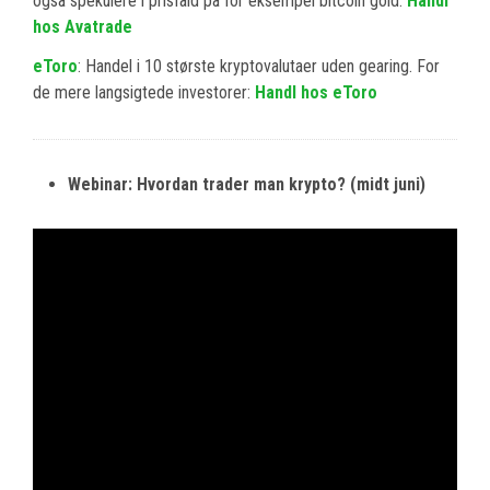
også spekulere i prisfald på for eksempel bitcoin gold:
Handl
hos Avatrade
eToro
: Handel i 10 største kryptovalutaer uden gearing. For
de mere langsigtede investorer:
Handl hos eToro
Webinar: Hvordan trader man krypto? (midt juni)