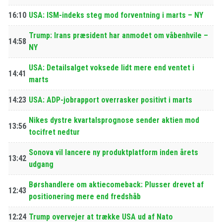
16:10
USA: ISM-indeks steg mod forventning i marts – NY
Trump: Irans præsident har anmodet om våbenhvile –
14:58
NY
USA: Detailsalget voksede lidt mere end ventet i
14:41
marts
14:23
USA: ADP-jobrapport overrasker positivt i marts
Nikes dystre kvartalsprognose sender aktien mod
13:56
tocifret nedtur
Sonova vil lancere ny produktplatform inden årets
13:42
udgang
Børshandlere om aktiecomeback: Plusser drevet af
12:43
positionering mere end fredshåb
12:24
Trump overvejer at trække USA ud af Nato