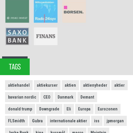
TAGS
aktiehandel
aktiekurser
aktien
aktienyheder
aktier
bavarian nordic
CEO
Danmark
Demant
donald trump
Downgrade
Eli
Europa
Eurozonen
FLSmidth
Gubra
internationale aktier
iss
jpmorgan
Jyske Bank
kina
kursmål
macro
Maintain