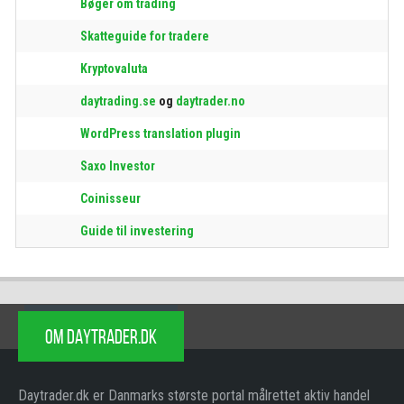
Bøger om trading
Skatteguide for tradere
Kryptovaluta
daytrading.se
og
daytrader.no
WordPress translation plugin
Saxo Investor
Coinisseur
Guide til investering
OM DAYTRADER.DK
Daytrader.dk er Danmarks største portal målrettet aktiv handel