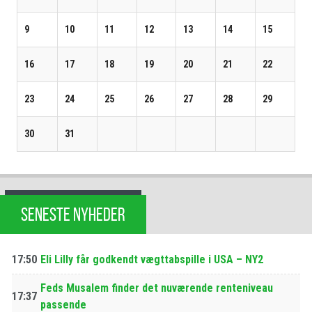
9
10
11
12
13
14
15
16
17
18
19
20
21
22
23
24
25
26
27
28
29
30
31
SENESTE NYHEDER
17:50
Eli Lilly får godkendt vægttabspille i USA – NY2
Feds Musalem finder det nuværende renteniveau
17:37
passende