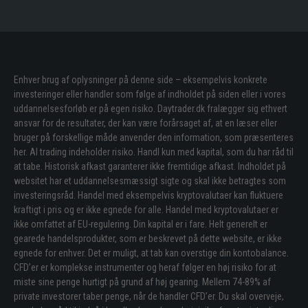
Enhver brug af oplysninger på denne side – eksempelvis konkrete
investeringer eller handler som følge af indholdet på siden eller i vores
uddannelsesforløb er på egen risiko. Daytrader.dk fralægger sig ethvert
ansvar for de resultater, der kan være forårsaget af, at en læser eller
bruger på forskellige måde anvender den information, som præsenteres
her. Al trading indeholder risiko. Handl kun med kapital, som du har råd til
at tabe. Historisk afkast garanterer ikke fremtidige afkast. Indholdet på
websitet har et uddannelsesmæssigt sigte og skal ikke betragtes som
investeringsråd. Handel med eksempelvis kryptovalutaer kan fluktuere
kraftigt i pris og er ikke egnede for alle. Handel med kryptovalutaer er
ikke omfattet af EU-regulering. Din kapital er i fare. Helt generelt er
gearede handelsprodukter, som er beskrevet på dette website, er ikke
egnede for enhver. Det er muligt, at tab kan overstige din kontobalance.
CFD’er er komplekse instrumenter og heraf følger en høj risiko for at
miste sine penge hurtigt på grund af høj gearing. Mellem 74-89% af
private investorer taber penge, når de handler CFD’er. Du skal overveje,