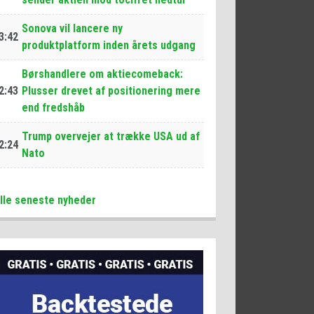
Sonova vil lancere ny
3:42
produktplatform inden årets udgang
Børshandlere om aktiecomeback:
2:43
Plusser drevet af positionering mere
end fredshåb
Trump overvejer at trække USA ud af
2:24
Nato
lle seneste nyheder