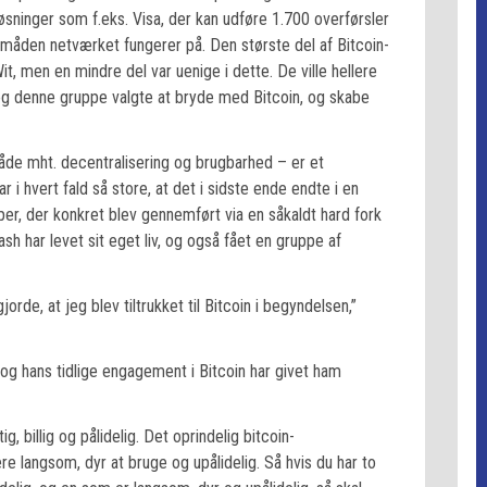
ninger som f.eks. Visa, der kan udføre 1.700 overførsler
f måden netværket fungerer på. Den største del af Bitcoin-
it, men en mindre del var uenige i dette. De ville hellere
og denne gruppe valgte at bryde med Bitcoin, og skabe
åde mht. decentralisering og brugbarhed – er et
i hvert fald så store, at det i sidste ende endte i en
er, der konkret blev gennemført via en såkaldt hard fork
sh har levet sit eget liv, og også fået en gruppe af
jorde, at jeg blev tiltrukket til Bitcoin i begyndelsen,”
g hans tidlige engagement i Bitcoin har givet ham
ig, billig og pålidelig. Det oprindelig bitcoin-
re langsom, dyr at bruge og upålidelig. Så hvis du har to