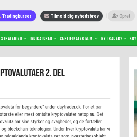
Tradingkurser
Tilmeld dig nyhedsbrev
Opret
Strategier
Indikatorer
Certifikater m.m.
Ny trader?
Kry
 gang med daytrading
Candlesticks – hvad er det?
ptovalutaer 2. del
r de bedste tradere og
Det betyder de nye ESMA-regler
torer
ABCD-mønsteret
 bruges stop-loss
Shortselling
sætter du på spil ved CFD-
Gearing af aktier – hvad er det?
el?
tovaluta for begyndere” under daytrader.dk. For et par
 fungerer BULL & BEAR-
 største eller mest omtalte kryptovaluter netop nu. Det
ikater
ovaluta har sine styrker og svagheder, og de fortæller
og blockchain-teknologien. Under hver kryptovaluta har vi
en pågældende kryptovaluta set som investeringsobjekt.