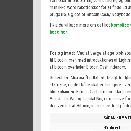
versioner af bitcoin: En, som er hurtig og pål
man ikke være raketforsker for at finde ud af
brugbare. Og det er Bitcoin Cash,” uddybede
Hvis du vil læse mere om det lidt
komplicer
læse her
.
For og imod:
Ved at vælge at øge blok-størr
til Bitcoin, men med introduktionen af Lightn
at bitcoin overhaler Bitcoin Cash indenom.
Senest har Microsoft udtalt at de støtter lø
størrelse, da det både skaber hurtigere overf
blockchain’en. Bitcoin Cash har dog stadig 
Ver, Johan Wu og Deadal Nix, er massive fort
den version af Bitcoin, som er tættest på den
SÅDAN KOMMER
Når du er klar til