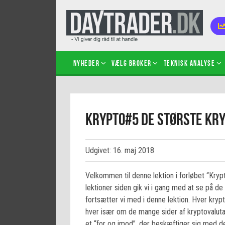
Nyheder
Vælg broker
Teknisk analyse
Kom i
Krypto#5 De største kry
Kopié
inves
Sådan
Udgivet: 16. maj 2018
Hvad 
hand
Velkommen til denne lektion i forløbet “Kryp
Sådan
lektioner siden gik vi i gang med at se på de
certif
fortsætter vi med i denne lektion. Hver krypt
hver især om de mange sider af kryptovaluta 
et “for og imod”, der beskæftiger sig med d