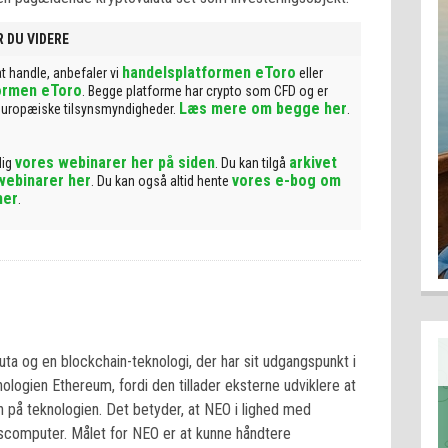
 DU VIDERE
handelsplatformen eToro
 at handle, anbefaler vi
eller
ormen eToro
. Begge platforme har crypto som CFD og er
Læs mere om begge her
europæiske tilsynsmyndigheder.
.
vores webinarer her på siden
arkivet
dig
. Du kan tilgå
webinarer her
vores e-bog om
. Du kan også altid hente
her
.
ta og en blockchain-teknologi, der har sit udgangspunkt i
ogien Ethereum, fordi den tillader eksterne udviklere at
n på teknologien. Det betyder, at NEO i lighed med
computer. Målet for NEO er at kunne håndtere