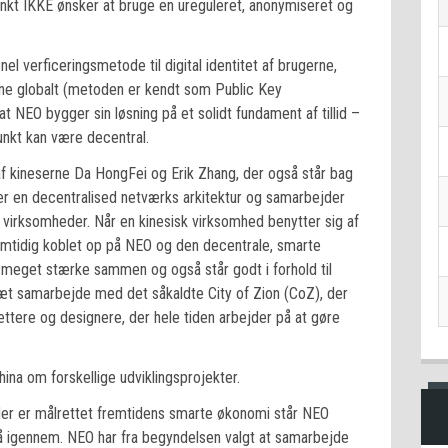
kt IKKE ønsker at bruge en ureguleret, anonymiseret og
l verficeringsmetode til digital identitet af brugerne,
rne globalt (metoden er kendt som Public Key
at NEO bygger sin løsning på et solidt fundament af tillid –
unkt kan være decentral.
af kineserne Da HongFei og Erik Zhang, der også står bag
er en decentralised netværks arkitektur og samarbejder
virksomheder. Når en kinesisk virksomhed benytter sig af
samtidig koblet op på NEO og den decentrale, smarte
 meget stærke sammen og også står godt i forhold til
æt samarbejde med det såkaldte City of Zion (CoZ), der
ttere og designere, der hele tiden arbejder på at gøre
a om forskellige udviklingsprojekter.
er er målrettet fremtidens smarte økonomi står NEO
lå igennem. NEO har fra begyndelsen valgt at samarbejde