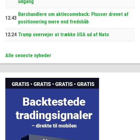
udgang
Børshandlere om aktiecomeback: Plusser drevet af
12:43
positionering mere end fredshåb
12:24
Trump overvejer at trække USA ud af Nato
Alle seneste nyheder