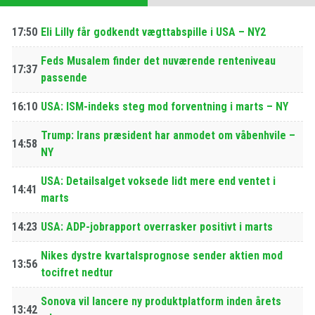
17:50
Eli Lilly får godkendt vægttabspille i USA – NY2
Feds Musalem finder det nuværende renteniveau
17:37
passende
16:10
USA: ISM-indeks steg mod forventning i marts – NY
Trump: Irans præsident har anmodet om våbenhvile –
14:58
NY
USA: Detailsalget voksede lidt mere end ventet i
14:41
marts
14:23
USA: ADP-jobrapport overrasker positivt i marts
Nikes dystre kvartalsprognose sender aktien mod
13:56
tocifret nedtur
Sonova vil lancere ny produktplatform inden årets
13:42