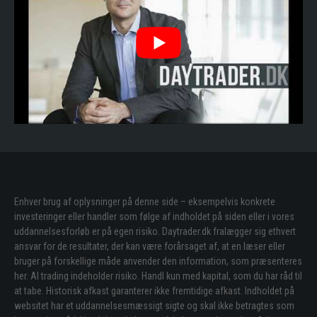
Enhver brug af oplysninger på denne side – eksempelvis konkrete
investeringer eller handler som følge af indholdet på siden eller i vores
uddannelsesforløb er på egen risiko. Daytrader.dk fralægger sig ethvert
ansvar for de resultater, der kan være forårsaget af, at en læser eller
bruger på forskellige måde anvender den information, som præsenteres
her. Al trading indeholder risiko. Handl kun med kapital, som du har råd til
at tabe. Historisk afkast garanterer ikke fremtidige afkast. Indholdet på
websitet har et uddannelsesmæssigt sigte og skal ikke betragtes som