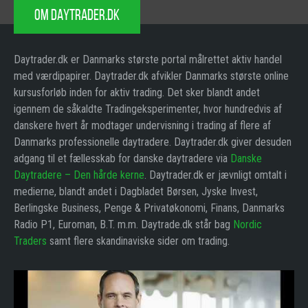
OM DAYTRADER.DK
Daytrader.dk er Danmarks største portal målrettet aktiv handel
med værdipapirer. Daytrader.dk afvikler Danmarks største online
kursusforløb inden for aktiv trading. Det sker blandt andet
igennem de såkaldte Tradingeksperimenter, hvor hundredvis af
danskere hvert år modtager undervisning i trading af flere af
Danmarks professionelle daytradere. Daytrader.dk giver desuden
adgang til et fællesskab for danske daytradere via
Danske
Daytradere – Den hårde kerne
. Daytrader.dk er jævnligt omtalt i
medierne, blandt andet i Dagbladet Børsen, Jyske Invest,
Berlingske Business, Penge & Privatøkonomi, Finans, Danmarks
Radio P1, Euroman, B.T. m.m. Daytrade.dk står bag
Nordic
Traders
samt flere skandinaviske sider om trading.