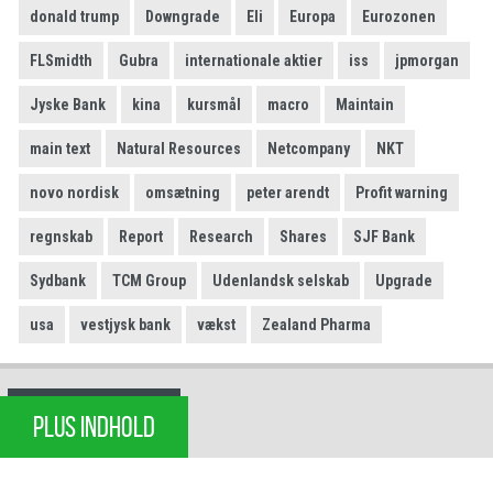
donald trump
Downgrade
Eli
Europa
Eurozonen
FLSmidth
Gubra
internationale aktier
iss
jpmorgan
Jyske Bank
kina
kursmål
macro
Maintain
main text
Natural Resources
Netcompany
NKT
novo nordisk
omsætning
peter arendt
Profit warning
regnskab
Report
Research
Shares
SJF Bank
Sydbank
TCM Group
Udenlandsk selskab
Upgrade
usa
vestjysk bank
vækst
Zealand Pharma
PLUS INDHOLD