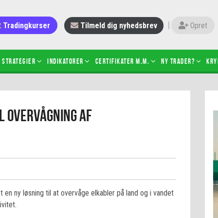
Tradingkurser
Tilmeld dig nyhedsbrev
Opret
Strategier
Indikatorer
Certifikater m.m.
Ny trader?
Kry
 gang med daytrading
Candlesticks – hvad er det?
l overvågning af
r de bedste tradere og
Det betyder de nye ESMA-regler
torer
ABCD-mønsteret
 bruges stop-loss
Shortselling
sætter du på spil ved CFD-
Gearing af aktier – hvad er det?
el?
 fungerer BULL & BEAR-
ikater
n ny løsning til at overvåge elkabler på land og i vandet
vitet.