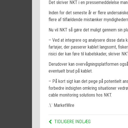
Det skriver NKT i en pressemeddelelse man
Inden for det seneste år er flere undersøiske
flere af tilfældende mistænker myndighedern
Nu vil NKT så gøre det muligt gennem sin pl
– Ved at integrere og analysere disse data k
fartøjer, der passerer kablet langsomt, fiske
risici der kan føre til kabelskader, skriver NK
Derudover kan overvågningsplatformen også b
eventuelt brud på kablet.
– På kort sigt kan det pege på potentielt an
forbedre indsigten omkring situationer vedrø
cable monitoring solutions hos NKT.
.\˙ MarketWire
TIDLIGERE INDLÆG