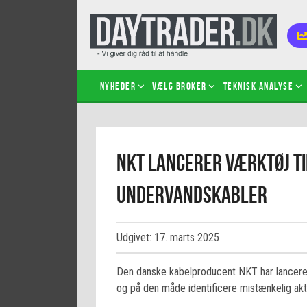
Nyheder
Vælg broker
Teknisk analyse
Kom i
NKT lancerer værktøj ti
Kopié
inves
undervandskabler
Sådan
Hvad 
hand
Udgivet: 17. marts 2025
Sådan
certif
Den danske kabelproducent NKT har lanceret e
og på den måde identificere mistænkelig akti