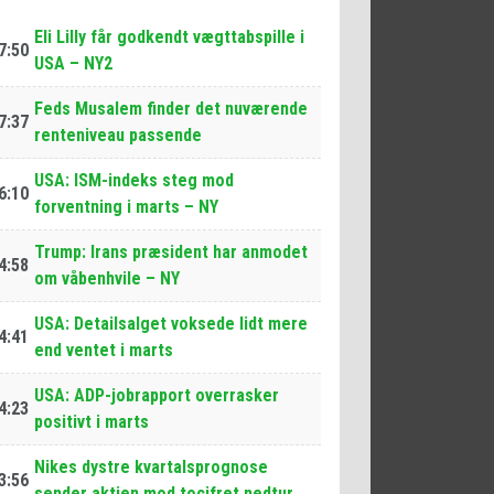
Eli Lilly får godkendt vægttabspille i
7:50
USA – NY2
Feds Musalem finder det nuværende
7:37
renteniveau passende
USA: ISM-indeks steg mod
6:10
forventning i marts – NY
Trump: Irans præsident har anmodet
4:58
om våbenhvile – NY
USA: Detailsalget voksede lidt mere
4:41
end ventet i marts
USA: ADP-jobrapport overrasker
4:23
positivt i marts
Nikes dystre kvartalsprognose
3:56
sender aktien mod tocifret nedtur