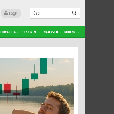
Login
ptovaluta
SKAT m.m.
Analyser
Kontakt
Level 2
Futures-kontrakter
Kopier Christian Jain Kongsted
Kopier Jeppe Kirk Bonde