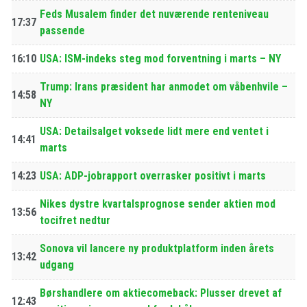
Feds Musalem finder det nuværende renteniveau
17:37
passende
16:10
USA: ISM-indeks steg mod forventning i marts – NY
Trump: Irans præsident har anmodet om våbenhvile –
14:58
NY
USA: Detailsalget voksede lidt mere end ventet i
14:41
marts
14:23
USA: ADP-jobrapport overrasker positivt i marts
Nikes dystre kvartalsprognose sender aktien mod
13:56
tocifret nedtur
Sonova vil lancere ny produktplatform inden årets
13:42
udgang
Børshandlere om aktiecomeback: Plusser drevet af
12:43