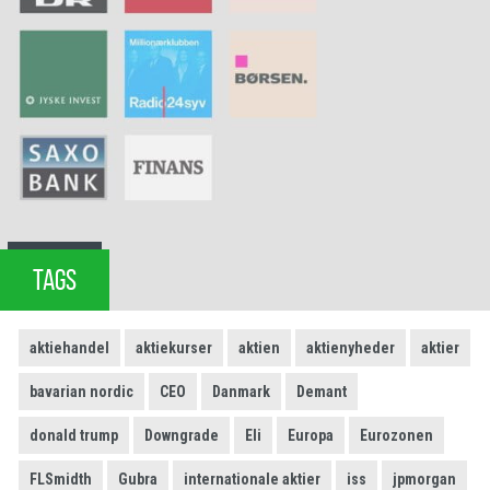
TAGS
aktiehandel
aktiekurser
aktien
aktienyheder
aktier
bavarian nordic
CEO
Danmark
Demant
donald trump
Downgrade
Eli
Europa
Eurozonen
FLSmidth
Gubra
internationale aktier
iss
jpmorgan