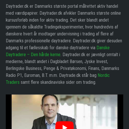
Daytrader.dk er Danmarks største portal målrettet aktiv handel
med værdipapirer. Daytrader.dk afvikler Danmarks største online
kursusforløb inden for aktiv trading. Det sker blandt andet
igennem de såkaldte Tradingeksperimenter, hvor hundredvis af
danskere hvert år modtager undervisning i trading af flere af
Danmarks professionelle daytradere. Daytrader.dk giver desuden
adgang til et fællesskab for danske daytradere via
Danske
Daytradere – Den hårde kerne
. Daytrader.dk er jævnligt omtalt i
medierne, blandt andet i Dagbladet Børsen, Jyske Invest,
Berlingske Business, Penge & Privatøkonomi, Finans, Danmarks
Radio P1, Euroman, B.T. m.m. Daytrade.dk står bag
Nordic
Traders
samt flere skandinaviske sider om trading.