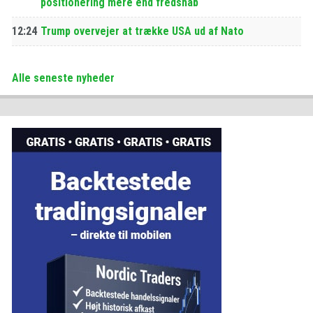
positionering mere end fredshåb
12:24
Trump overvejer at trække USA ud af Nato
Alle seneste nyheder