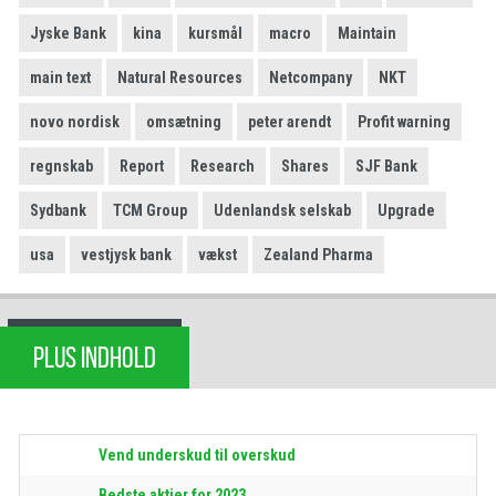
Jyske Bank
kina
kursmål
macro
Maintain
main text
Natural Resources
Netcompany
NKT
novo nordisk
omsætning
peter arendt
Profit warning
regnskab
Report
Research
Shares
SJF Bank
Sydbank
TCM Group
Udenlandsk selskab
Upgrade
usa
vestjysk bank
vækst
Zealand Pharma
PLUS INDHOLD
Vend underskud til overskud
Bedste aktier for 2023