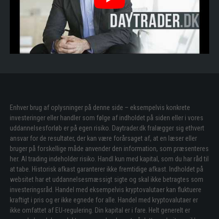
Enhver brug af oplysninger på denne side – eksempelvis konkrete
investeringer eller handler som følge af indholdet på siden eller i vores
uddannelsesforløb er på egen risiko. Daytrader.dk fralægger sig ethvert
ansvar for de resultater, der kan være forårsaget af, at en læser eller
bruger på forskellige måde anvender den information, som præsenteres
her. Al trading indeholder risiko. Handl kun med kapital, som du har råd til
at tabe. Historisk afkast garanterer ikke fremtidige afkast. Indholdet på
websitet har et uddannelsesmæssigt sigte og skal ikke betragtes som
investeringsråd. Handel med eksempelvis kryptovalutaer kan fluktuere
kraftigt i pris og er ikke egnede for alle. Handel med kryptovalutaer er
ikke omfattet af EU-regulering. Din kapital er i fare. Helt generelt er