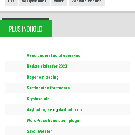
usa
vestjysk bank
vækst
Zealand Pharma
PLUS INDHOLD
Vend underskud til overskud
Bedste aktier for 2023
Bøger om trading
Skatteguide for tradere
Kryptovaluta
daytrading.se
og
daytrader.no
WordPress translation plugin
Saxo Investor