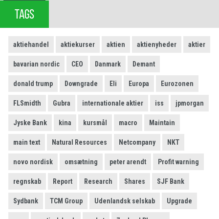
TAGS
aktiehandel
aktiekurser
aktien
aktienyheder
aktier
bavarian nordic
CEO
Danmark
Demant
donald trump
Downgrade
Eli
Europa
Eurozonen
FLSmidth
Gubra
internationale aktier
iss
jpmorgan
Jyske Bank
kina
kursmål
macro
Maintain
main text
Natural Resources
Netcompany
NKT
novo nordisk
omsætning
peter arendt
Profit warning
regnskab
Report
Research
Shares
SJF Bank
Sydbank
TCM Group
Udenlandsk selskab
Upgrade