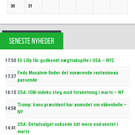
30
31
SENESTE NYHEDER
17:50
Eli Lilly får godkendt vægttabspille i USA – NY2
Feds Musalem finder det nuværende renteniveau
17:37
passende
16:10
USA: ISM-indeks steg mod forventning i marts – NY
Trump: Irans præsident har anmodet om våbenhvile –
14:58
NY
USA: Detailsalget voksede lidt mere end ventet i
14:41
marts