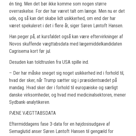
én ting. Men det bør ikke komme som nogen større
overraskelse. For der har været talt om længe. Men nu er det
ude, og så kan det skabe lidt usikkerhed, om end der har
været spekuleret i det i flere år, siger Søren Løntoft Hansen.
Han peger på, at kursfaldet også kan være eftervirkninger af
Novos skuffende vægttabsdata med lægemiddelkandidaten
Cagrisema kort før jul.
Desuden kan toldtruslen fra USA spille ind.
– Der har måske sneget sig noget usikkerhed ind i forhold til,
hvad der sker, når Trump sætter sig i præsidentsædet på
mandag. Hvad sker der i forhold til europæiske og særligt
danske virksomheder, og hvad med medicinalsektoren, mener
Sydbank-analytikeren.
PÆNE VÆGTTABSDATA
Eftermiddagens fase 3-data for en højdosisudgave af
Semaglutid anser Søren Løntoft Hansen til gengæld for