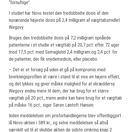
“fornuftige”.
I studiet har Novo testet den tredobbelte dosis af den
nuværende højeste dosis på 2,4 milligram af vægttabsmidlet
Wegovy.
Bruges den tredobbelte dosis på 7,2 milligram opnåede
patienterne i et studie et vægttab på 20,7 pct. efter 72 uger
mod 17,5 pct. med Semaglutid 2,4 milligram og 2,4 pct. for
de patienter, der fik snydemedicin, eller placebo.
– Det er et forsøg på uden at gå på kompromis med
bivirkningsprofilen at være i stand til at vise en højere effekt,
og det lykkes og giver måske mulighed for at skræddersy
Wegovy endnu mere til dem, der har brug for et større
vægttab på 20 pct., mens andre kan have brug for et vægttab
på måske 16 pct., siger Søren Løntoft Hansen.
Inden meddelelsen om prisforhandlingerne blev offentliggjort
lå Novo-aktien i 589 kr., og selve meddelelsen så altså
særskilt ud til at skubbe aktien de sidste omkring knap 2