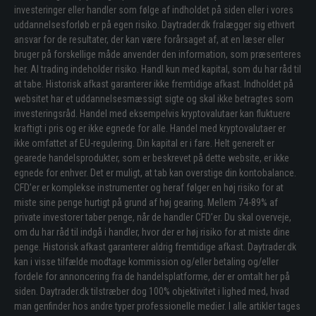
investeringer eller handler som følge af indholdet på siden eller i vores
uddannelsesforløb er på egen risiko. Daytrader.dk fralægger sig ethvert
ansvar for de resultater, der kan være forårsaget af, at en læser eller
bruger på forskellige måde anvender den information, som præsenteres
her. Al trading indeholder risiko. Handl kun med kapital, som du har råd til
at tabe. Historisk afkast garanterer ikke fremtidige afkast. Indholdet på
websitet har et uddannelsesmæssigt sigte og skal ikke betragtes som
investeringsråd. Handel med eksempelvis kryptovalutaer kan fluktuere
kraftigt i pris og er ikke egnede for alle. Handel med kryptovalutaer er
ikke omfattet af EU-regulering. Din kapital er i fare. Helt generelt er
gearede handelsprodukter, som er beskrevet på dette website, er ikke
egnede for enhver. Det er muligt, at tab kan overstige din kontobalance.
CFD’er er komplekse instrumenter og heraf følger en høj risiko for at
miste sine penge hurtigt på grund af høj gearing. Mellem 74-89% af
private investorer taber penge, når de handler CFD’er. Du skal overveje,
om du har råd til indgå i handler, hvor der er høj risiko for at miste dine
penge. Historisk afkast garanterer aldrig fremtidige afkast. Daytrader.dk
kan i visse tilfælde modtage kommission og/eller betaling og/eller
fordele for annoncering fra de handelsplatforme, der er omtalt her på
siden. Daytrader.dk tilstræber dog 100% objektivitet i lighed med, hvad
man genfinder hos andre typer professionelle medier. I alle artikler tages