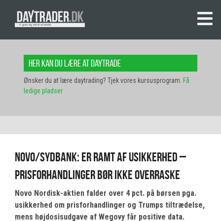
Her kan du lære at daytrade
Ønsker du at lære daytrading? Tjek vores kursusprogram.
Få
ledige pladser
Novo/Sydbank: Er ramt af usikkerhed –
prisforhandlinger bør ikke overraske
Novo Nordisk-aktien falder over 4 pct. på børsen pga.
usikkerhed om prisforhandlinger og Trumps tiltrædelse,
mens højdosisudgave af Wegovy får positive data.