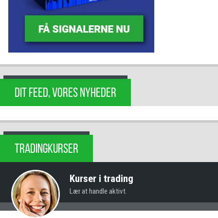
DIT FEED, VORES NYHEDER
TRADINGKURSER
Kurser i trading
Lær at handle aktivt.