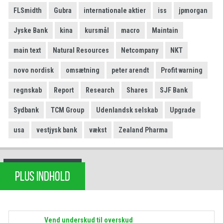
FLSmidth
Gubra
internationale aktier
iss
jpmorgan
Jyske Bank
kina
kursmål
macro
Maintain
main text
Natural Resources
Netcompany
NKT
novo nordisk
omsætning
peter arendt
Profit warning
regnskab
Report
Research
Shares
SJF Bank
Sydbank
TCM Group
Udenlandsk selskab
Upgrade
usa
vestjysk bank
vækst
Zealand Pharma
PLUS INDHOLD
Vend underskud til overskud