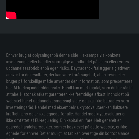
Enhver brug af oplysninger på denne side – eksempelvis konkrete
investeringer eller handler som følge af indholdet på siden eller i vores
uddannelsesforløb er på egen risiko. Daytrader.dk fralægger sig ethvert
ansvar for de resultater, der kan være forårsaget af, at en læser eller
bruger på forskellige måde anvender den information, som præsenteres
her. Al trading indeholder risiko. Handl kun med kapital, som du har råd til
at tabe. Historisk afkast garanterer ikke fremtidige afkast. Indholdet på
websitet har et uddannelsesmæssigt sigte og skal ikke betragtes som
investeringsråd. Handel med eksempelvis kryptovalutaer kan fluktuere
kraftigt i pris og er ikke egnede for alle. Handel med kryptovalutaer er
ikke omfattet af EU-regulering. Din kapital er i fare. Helt generelt er
gearede handelsprodukter, som er beskrevet på dette website, er ikke
egnede for enhver. Det er muligt, at tab kan overstige din kontobalance.