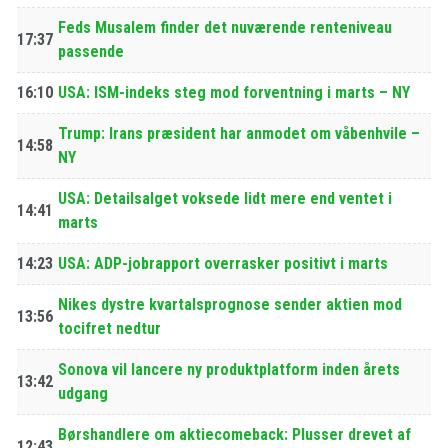
Feds Musalem finder det nuværende renteniveau
17:37
passende
16:10
USA: ISM-indeks steg mod forventning i marts – NY
Trump: Irans præsident har anmodet om våbenhvile –
14:58
NY
USA: Detailsalget voksede lidt mere end ventet i
14:41
marts
14:23
USA: ADP-jobrapport overrasker positivt i marts
Nikes dystre kvartalsprognose sender aktien mod
13:56
tocifret nedtur
Sonova vil lancere ny produktplatform inden årets
13:42
udgang
Børshandlere om aktiecomeback: Plusser drevet af
12:43