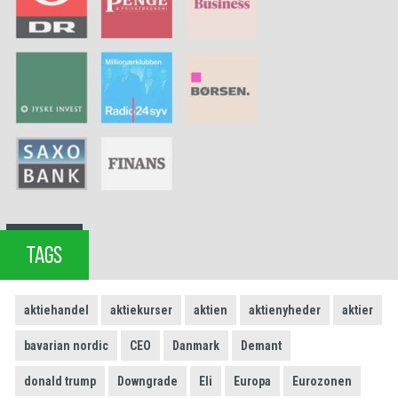
TAGS
aktiehandel
aktiekurser
aktien
aktienyheder
aktier
bavarian nordic
CEO
Danmark
Demant
donald trump
Downgrade
Eli
Europa
Eurozonen