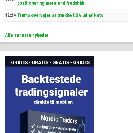
positionering mere end fredshåb
12:24
Trump overvejer at trække USA ud af Nato
Alle seneste nyheder