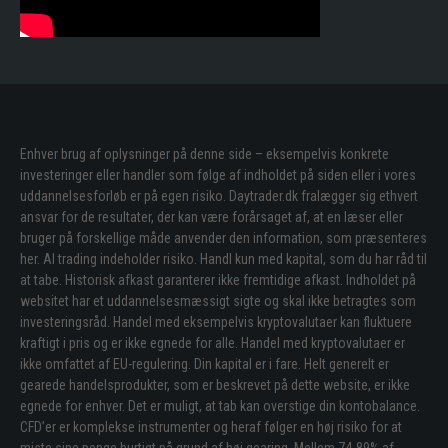
Enhver brug af oplysninger på denne side – eksempelvis konkrete
investeringer eller handler som følge af indholdet på siden eller i vores
uddannelsesforløb er på egen risiko. Daytrader.dk fralægger sig ethvert
ansvar for de resultater, der kan være forårsaget af, at en læser eller
bruger på forskellige måde anvender den information, som præsenteres
her. Al trading indeholder risiko. Handl kun med kapital, som du har råd til
at tabe. Historisk afkast garanterer ikke fremtidige afkast. Indholdet på
websitet har et uddannelsesmæssigt sigte og skal ikke betragtes som
investeringsråd. Handel med eksempelvis kryptovalutaer kan fluktuere
kraftigt i pris og er ikke egnede for alle. Handel med kryptovalutaer er
ikke omfattet af EU-regulering. Din kapital er i fare. Helt generelt er
gearede handelsprodukter, som er beskrevet på dette website, er ikke
egnede for enhver. Det er muligt, at tab kan overstige din kontobalance.
CFD’er er komplekse instrumenter og heraf følger en høj risiko for at