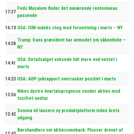
Feds Musalem finder det nuværende renteniveau
17:37
passende
16:10
USA: ISM-indeks steg mod forventning i marts – NY
Trump: Irans præsident har anmodet om våbenhvile –
14:58
NY
USA: Detailsalget voksede lidt mere end ventet i
14:41
marts
14:23
USA: ADP-jobrapport overrasker positivt i marts
Nikes dystre kvartalsprognose sender aktien mod
13:56
tocifret nedtur
Sonova vil lancere ny produktplatform inden årets
13:42
udgang
Børshandlere om aktiecomeback: Plusser drevet af
12:43