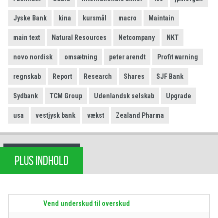
Jyske Bank
kina
kursmål
macro
Maintain
main text
Natural Resources
Netcompany
NKT
novo nordisk
omsætning
peter arendt
Profit warning
regnskab
Report
Research
Shares
SJF Bank
Sydbank
TCM Group
Udenlandsk selskab
Upgrade
usa
vestjysk bank
vækst
Zealand Pharma
PLUS INDHOLD
Vend underskud til overskud