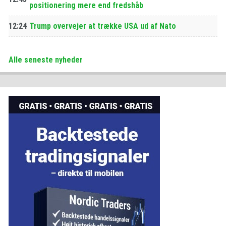
positionering mere end fredshåb
12:24
Trump overvejer at trække USA ud af Nato
Alle seneste nyheder