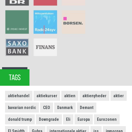
TAGS
aktiehandel
aktiekurser
aktien
aktienyheder
aktier
bavarian nordic
CEO
Danmark
Demant
donald trump
Downgrade
Eli
Europa
Eurozonen
FLSmidth
Gubra
internationale aktier
iss
jpmorgan