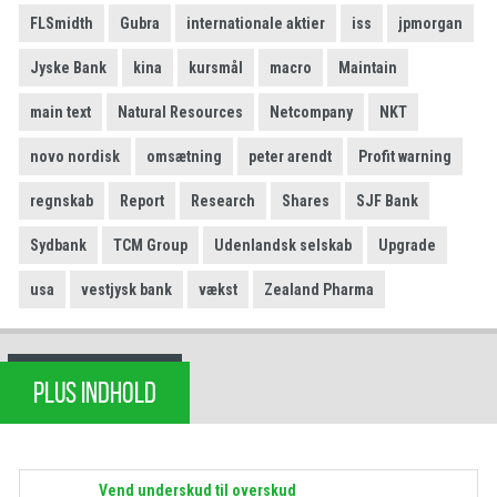
FLSmidth
Gubra
internationale aktier
iss
jpmorgan
Jyske Bank
kina
kursmål
macro
Maintain
main text
Natural Resources
Netcompany
NKT
novo nordisk
omsætning
peter arendt
Profit warning
regnskab
Report
Research
Shares
SJF Bank
Sydbank
TCM Group
Udenlandsk selskab
Upgrade
usa
vestjysk bank
vækst
Zealand Pharma
PLUS INDHOLD
Vend underskud til overskud