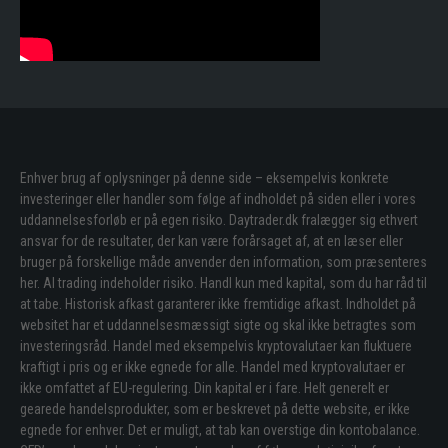
Enhver brug af oplysninger på denne side – eksempelvis konkrete
investeringer eller handler som følge af indholdet på siden eller i vores
uddannelsesforløb er på egen risiko. Daytrader.dk fralægger sig ethvert
ansvar for de resultater, der kan være forårsaget af, at en læser eller
bruger på forskellige måde anvender den information, som præsenteres
her. Al trading indeholder risiko. Handl kun med kapital, som du har råd til
at tabe. Historisk afkast garanterer ikke fremtidige afkast. Indholdet på
websitet har et uddannelsesmæssigt sigte og skal ikke betragtes som
investeringsråd. Handel med eksempelvis kryptovalutaer kan fluktuere
kraftigt i pris og er ikke egnede for alle. Handel med kryptovalutaer er
ikke omfattet af EU-regulering. Din kapital er i fare. Helt generelt er
gearede handelsprodukter, som er beskrevet på dette website, er ikke
egnede for enhver. Det er muligt, at tab kan overstige din kontobalance.