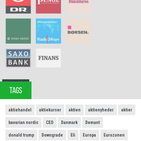
TAGS
aktiehandel
aktiekurser
aktien
aktienyheder
aktier
bavarian nordic
CEO
Danmark
Demant
donald trump
Downgrade
Eli
Europa
Eurozonen