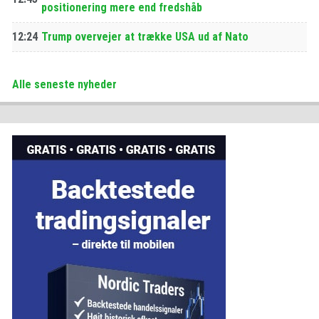
positionering mere end fredshåb
12:24
Trump overvejer at trække USA ud af Nato
Alle seneste nyheder