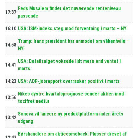
Feds Musalem finder det nuværende renteniveau
17:37
passende
16:10
USA: ISM-indeks steg mod forventning i marts – NY
Trump: Irans præsident har anmodet om våbenhvile –
14:58
NY
USA: Detailsalget voksede lidt mere end ventet i
14:41
marts
14:23
USA: ADP-jobrapport overrasker positivt i marts
Nikes dystre kvartalsprognose sender aktien mod
13:56
tocifret nedtur
Sonova vil lancere ny produktplatform inden årets
13:42
udgang
Børshandlere om aktiecomeback: Plusser drevet af
12:43