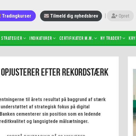
Tradingkurser
Tilmeld dig nyhedsbrev
Opret
Strategier
Indikatorer
Certifikater m.m.
Ny trader?
Kry
 gang med daytrading
Candlesticks – hvad er det?
 Opjusterer Efter Rekordstærk
r de bedste tradere og
Det betyder de nye ESMA-regler
torer
ABCD-mønsteret
 bruges stop-loss
Shortselling
sætter du på spil ved CFD-
Gearing af aktier – hvad er det?
ntningerne til årets resultat på baggrund af stærk
el?
 understøttet af strategisk fokus på digital
 fungerer BULL & BEAR-
 Banken cementerer sin position som en ledende
ikater
kreditkvalitet og langsigtede målsætninger.