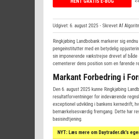
HENT GRATIS E-BOG
<
Udgivet: 6. august 2025
- Skrevet Af Algori
Ringkjøbing Landbobank markerer sig endnu
pengeinstitutter med en betydelig opjustering
sin imponerende vækstrejse drevet af både ø
cementerer dens position som en førende reg
Markant Forbedring i Fo
Den 6. august 2025 kunne Ringkjøbing Landb
resultatforventninger for indeværende regns
exceptionel udvikling i bankens kernedrift, hv
bemærkelsesværdig fremgang. Dette har resul
basisindtjening.
NYT:
Læs mere om Daytrader.dk's egen