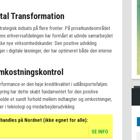
tal Transformation
trategisk indsats på flere fronter. På privatkundeområdet
ens erhvervsafdelingen har formået at udvide samarbejdet
ke nye virksomhedskunder. Den positive udvikling
er i digitale løsninger, der har optimeret både den interne
Omkostningskontrol
formance er den høje kreditkvalitet i udlånsporteføljen.
ring har dette skabt fundamentet for den positive
tholde et sundt forhold mellem indtægter og omkostninger,
er i teknologi og medarbejderudvikling.
handles på Nordnet (ikke egnet for alle):
SE INFO