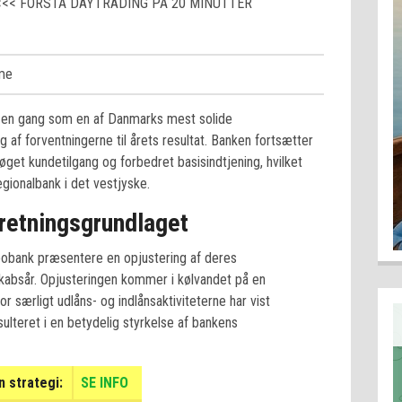
<<< FORSTÅ DAYTRADING PÅ 20 MINUTTER
tme
 en gang som en af Danmarks mest solide
 af forventningerne til årets resultat. Banken fortsætter
get kundetilgang og forbedret basisindtjening, hvilket
ionalbank i det vestjyske.
rretningsgrundlaget
obank præsentere en opjustering af deres
kabsår. Opjusteringen kommer i kølvandet på en
or særligt udlåns- og indlånsaktiviteterne har vist
teret i en betydelig styrkelse af bankens
 strategi:
SE INFO