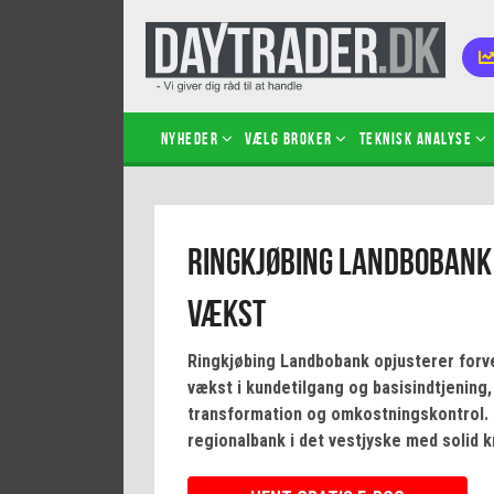
Nyheder
Vælg broker
Teknisk analyse
Kom i
Ringkjøbing Landbobank
Kopié
inves
Vækst
Sådan
Hvad 
Ringkjøbing Landbobank opjusterer forve
hand
vækst i kundetilgang og basisindtjening,
Sådan
transformation og omkostningskontrol.
certif
regionalbank i det vestjyske med solid 