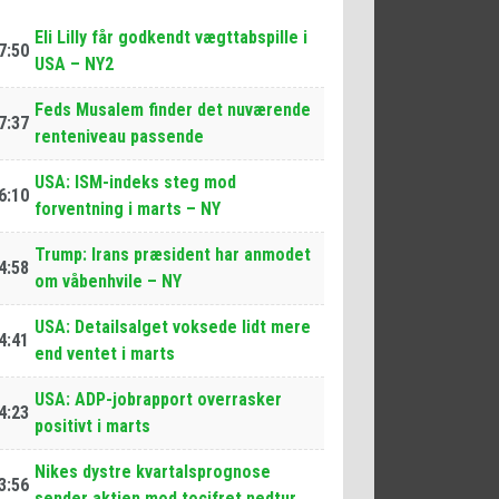
Eli Lilly får godkendt vægttabspille i
7:50
USA – NY2
Feds Musalem finder det nuværende
7:37
renteniveau passende
USA: ISM-indeks steg mod
6:10
forventning i marts – NY
Trump: Irans præsident har anmodet
4:58
om våbenhvile – NY
USA: Detailsalget voksede lidt mere
4:41
end ventet i marts
USA: ADP-jobrapport overrasker
4:23
positivt i marts
Nikes dystre kvartalsprognose
3:56
sender aktien mod tocifret nedtur