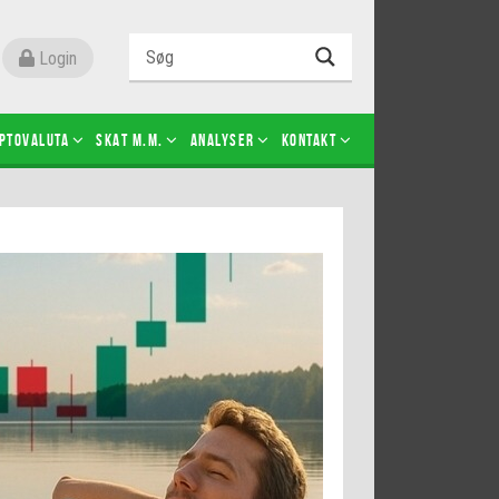
Login
ptovaluta
SKAT m.m.
Analyser
Kontakt
Level 2
Futures-kontrakter
Kopier Christian Jain Kongsted
Kopier Jeppe Kirk Bonde