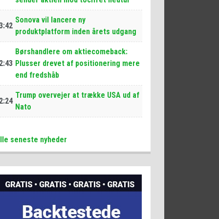
Sonova vil lancere ny
3:42
produktplatform inden årets udgang
Børshandlere om aktiecomeback:
2:43
Plusser drevet af positionering mere
end fredshåb
Trump overvejer at trække USA ud af
2:24
Nato
lle seneste nyheder