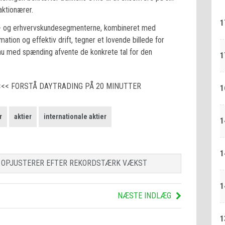
aktionærer.
1
vat- og erhvervskundesegmenterne, kombineret med
mation og effektiv drift, tegner et lovende billede for
nu med spænding afvente de konkrete tal for den
1
<<< FORSTÅ DAYTRADING PÅ 20 MINUTTER
1
r
aktier
internationale aktier
1
1
 OPJUSTERER EFTER REKORDSTÆRK VÆKST
1
NÆSTE INDLÆG
1