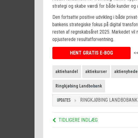
strategi og skabe værdi for både kunder og 
Den fortsatte positive udvikling i både pri
bankens strategiske fokus på digital transfor
resten af regnskabsåret 2025. Markedet vil 
opjusterede resultatforventning.
HENT GRATIS E-BOG
<
aktiehandel
aktiekurser
aktienyhede
Ringkjøbing Landbobank
RINGKJØBING LANDBOBANK
UPDATES
TIDLIGERE INDLÆG