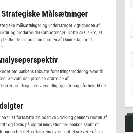
 Strategiske Målsætninger
ategiske målsætninger og understreger vigtigheden af
struktur og medarbejderkompetencer. Dette skal sikre, at
 og fastholde sin position som en af Danmarks mest
er.
Analyseperspektiv
arkedet om bankens robuste forretningsmodel og evne til
ked. Selvom den præcise størrelse af
ndikerer meldingen en væsentlig opjustering i forhold til de
dsigter
on til at fortsætte sin positive udvikling gennem resten af
drift og fokus på digital innovation har banken skabt et
teringen bekræfter bankens evne til at eksekvere på sin