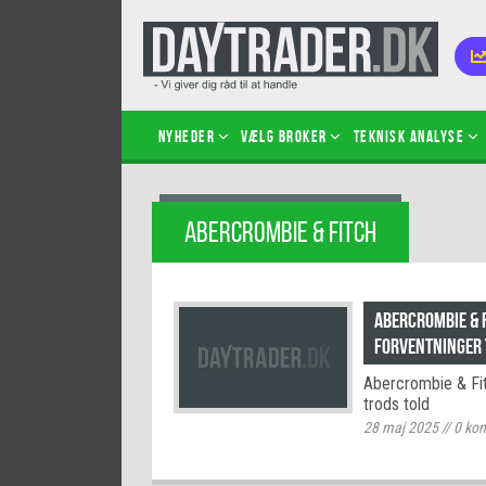
Nyheder
Vælg broker
Teknisk analyse
Kom i
ABERCROMBIE & FITCH
Kopié
inves
Sådan
Abercrombie & F
Hvad 
forventninger 
hand
Abercrombie & Fit
Sådan
trods told
certif
28 maj 2025
//
0
kom