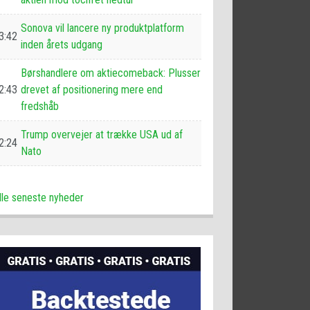
Sonova vil lancere ny produktplatform
3:42
inden årets udgang
Børshandlere om aktiecomeback: Plusser
2:43
drevet af positionering mere end
fredshåb
Trump overvejer at trække USA ud af
2:24
Nato
lle seneste nyheder