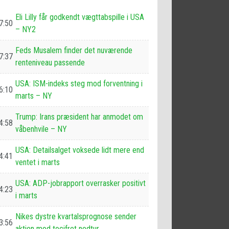
Eli Lilly får godkendt vægttabspille i USA
7:50
– NY2
Feds Musalem finder det nuværende
7:37
renteniveau passende
USA: ISM-indeks steg mod forventning i
6:10
marts – NY
Trump: Irans præsident har anmodet om
4:58
våbenhvile – NY
USA: Detailsalget voksede lidt mere end
4:41
ventet i marts
USA: ADP-jobrapport overrasker positivt
4:23
i marts
Nikes dystre kvartalsprognose sender
3:56
aktien mod tocifret nedtur