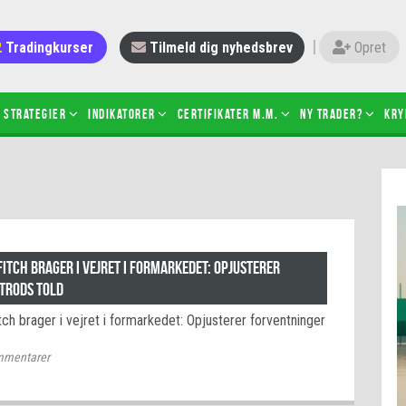
Tradingkurser
Tilmeld dig nyhedsbrev
Opret
Strategier
Indikatorer
Certifikater m.m.
Ny trader?
Kry
 gang med daytrading
Candlesticks – hvad er det?
r de bedste tradere og
Det betyder de nye ESMA-regler
torer
ABCD-mønsteret
 bruges stop-loss
Shortselling
itch brager i vejret i formarkedet: Opjusterer
sætter du på spil ved CFD-
trods told
Gearing af aktier – hvad er det?
el?
ch brager i vejret i formarkedet: Opjusterer forventninger
 fungerer BULL & BEAR-
ikater
mentarer