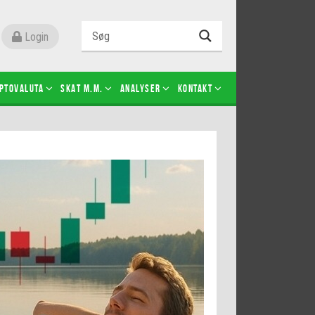
Login
ptovaluta
SKAT m.m.
Analyser
Kontakt
Level 2
Futures-kontrakter
Kopier Christian Jain Kongsted
Kopier Jeppe Kirk Bonde