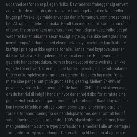
uddannelsesforløb er på egen risiko. Daytrader.dk fralægger sig ethvert
ansvar for de resultater, der kan være forårsaget af, at en læser eller
bruger på forskellige måde anvender den information, som præsenteres
her. Al trading indeholder risiko. Handl kun med kapital, som du har råd til
at tabe. Historisk afkast garanterer ikke fremtidige afkast. Indholdet på
websitet har et uddannelsesmæssigt sigte og skal ikke betragtes som
investeringsråd. Handel med eksempelvis kryptovalutaer kan fluktuere
kraftigt i pris og er ikke egnede for alle. Handel med kryptovalutaer er
ikke omfattet af EU-regulering. Din kapital er i fare. Helt generelt er
gearede handelsprodukter, som er beskrevet på dette website, er ikke
egnede for enhver. Det er muligt, at tab kan overstige din kontobalance.
CFD’er er komplekse instrumenter og heraf følger en høj risiko for at
miste sine penge hurtigt på grund af høj gearing. Mellem 74-89% af
private investorer taber penge, når de handler CFD’er. Du skal overveje,
om du har råd til indgå i handler, hvor der er høj risiko for at miste dine
penge. Historisk afkast garanterer aldrig fremtidige afkast. Daytrader.dk
kan i visse tilfælde modtage kommission og/eller betaling og/eller
fordele for annoncering fra de handelsplatforme, der er omtalt her på
siden. Daytrader.dk tilstræber dog 100% objektivitet i lighed med, hvad
man genfinder hos andre typer professionelle medier. I alle artikler tages
forbehold for fejl og ændringer. Det er altid op til læseren at ajourføre