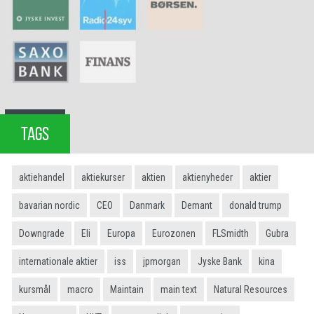
TAGS
aktiehandel
aktiekurser
aktien
aktienyheder
aktier
bavarian nordic
CEO
Danmark
Demant
donald trump
Downgrade
Eli
Europa
Eurozonen
FLSmidth
Gubra
internationale aktier
iss
jpmorgan
Jyske Bank
kina
kursmål
macro
Maintain
main text
Natural Resources