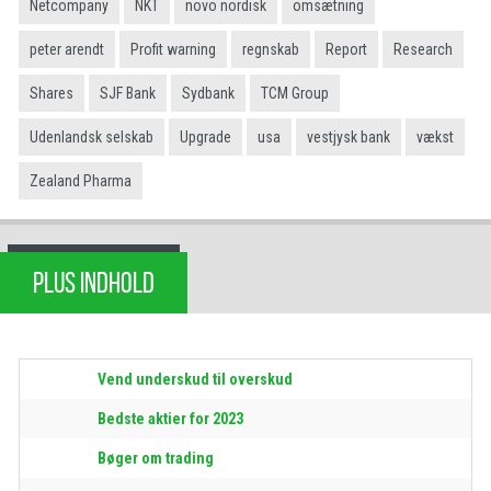
Netcompany
NKT
novo nordisk
omsætning
peter arendt
Profit warning
regnskab
Report
Research
Shares
SJF Bank
Sydbank
TCM Group
Udenlandsk selskab
Upgrade
usa
vestjysk bank
vækst
Zealand Pharma
PLUS INDHOLD
Vend underskud til overskud
Bedste aktier for 2023
Bøger om trading