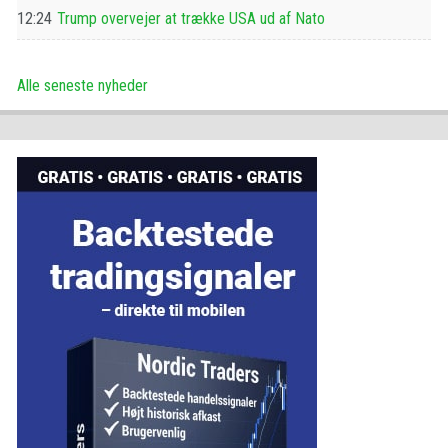
12:24
Trump overvejer at trække USA ud af Nato
Alle seneste nyheder