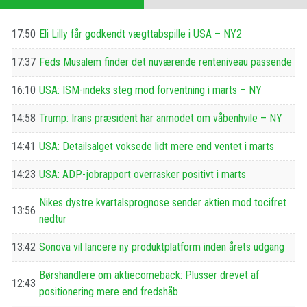
17:50
Eli Lilly får godkendt vægttabspille i USA – NY2
17:37
Feds Musalem finder det nuværende renteniveau passende
16:10
USA: ISM-indeks steg mod forventning i marts – NY
14:58
Trump: Irans præsident har anmodet om våbenhvile – NY
14:41
USA: Detailsalget voksede lidt mere end ventet i marts
14:23
USA: ADP-jobrapport overrasker positivt i marts
Nikes dystre kvartalsprognose sender aktien mod tocifret
13:56
nedtur
13:42
Sonova vil lancere ny produktplatform inden årets udgang
Børshandlere om aktiecomeback: Plusser drevet af
12:43
positionering mere end fredshåb