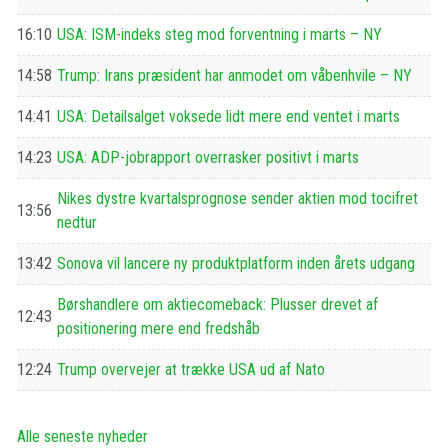
16:10
USA: ISM-indeks steg mod forventning i marts – NY
14:58
Trump: Irans præsident har anmodet om våbenhvile – NY
14:41
USA: Detailsalget voksede lidt mere end ventet i marts
14:23
USA: ADP-jobrapport overrasker positivt i marts
Nikes dystre kvartalsprognose sender aktien mod tocifret
13:56
nedtur
13:42
Sonova vil lancere ny produktplatform inden årets udgang
Børshandlere om aktiecomeback: Plusser drevet af
12:43
positionering mere end fredshåb
12:24
Trump overvejer at trække USA ud af Nato
Alle seneste nyheder