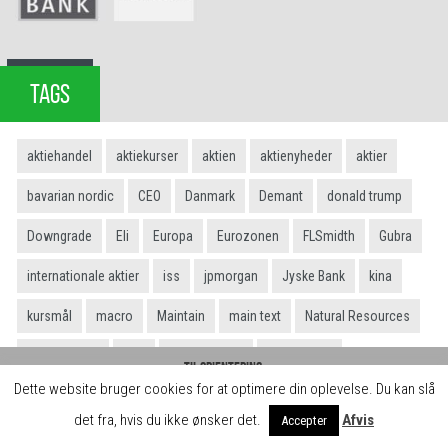
TAGS
aktiehandel
aktiekurser
aktien
aktienyheder
aktier
bavarian nordic
CEO
Danmark
Demant
donald trump
Downgrade
Eli
Europa
Eurozonen
FLSmidth
Gubra
internationale aktier
iss
jpmorgan
Jyske Bank
kina
kursmål
macro
Maintain
main text
Natural Resources
Netcompany
NKT
novo nordisk
omsætning
Til orientering:
Dette website bruger cookies for at optimere din oplevelse. Du kan slå
Hos daytrader.dk skaber vi gratis indhold og læringsforløb for jer brugere. Det
peter arendt
Profit warning
regnskab
Report
Research
kan vi blandt andet gøre, fordi vi indgår samarbejde med brokerne, der betaler
det fra, hvis du ikke ønsker det.
Afvis
Accepter
for omtale på siden.
Luk
Shares
SJF Bank
Sydbank
TCM Group