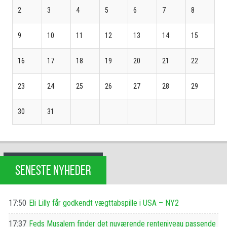
2
3
4
5
6
7
8
9
10
11
12
13
14
15
16
17
18
19
20
21
22
23
24
25
26
27
28
29
30
31
SENESTE NYHEDER
17:50
Eli Lilly får godkendt vægttabspille i USA – NY2
17:37
Feds Musalem finder det nuværende renteniveau passende