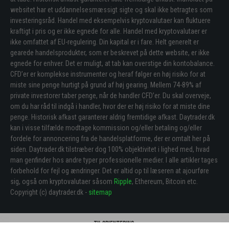
websitet har et uddannelsesmæssigt sigte og skal ikke betragtes som
investeringsråd. Handel med eksempelvis kryptovalutaer kan fluktuere
kraftigt i pris og er ikke egnede for alle. Handel med kryptovalutaer er
ikke omfattet af EU-regulering. Din kapital er i fare. Helt generelt er
gearede handelsprodukter, som er beskrevet på dette website, er ikke
egnede for enhver. Det er muligt, at tab kan overstige din kontobalance.
CFD’er er komplekse instrumenter og heraf følger en høj risiko for at
miste sine penge hurtigt på grund af høj gearing. Mellem 74-89% af
private investorer taber penge, når de handler CFD’er. Du skal overveje,
om du har råd til indgå i handler, hvor der er høj risiko for at miste dine
penge. Historisk afkast garanterer aldrig fremtidige afkast. Daytrader.dk
kan i visse tilfælde modtage kommission og/eller betaling og/eller
fordele for annoncering fra de handelsplatforme, der er omtalt her på
siden. Daytrader.dk tilstræber dog 100% objektivitet i lighed med, hvad
man genfinder hos andre typer professionelle medier. I alle artikler tages
forbehold for fejl og ændringer. Det er altid op til læseren at ajourføre
sig, også om kryptovalutaer såsom
Ripple
, Ethereum, Bitcoin etc.
Copyright (c) daytrader.dk -
sitemap
Til orientering: