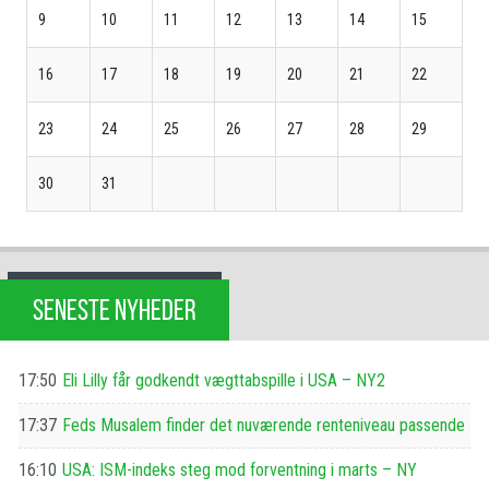
9
10
11
12
13
14
15
16
17
18
19
20
21
22
23
24
25
26
27
28
29
30
31
SENESTE NYHEDER
17:50
Eli Lilly får godkendt vægttabspille i USA – NY2
17:37
Feds Musalem finder det nuværende renteniveau passende
16:10
USA: ISM-indeks steg mod forventning i marts – NY