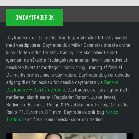
OM DAYTRADER.DK
Daytrader.dk er Danmarks største portal målrettet aktiv handel
med værdipapirer. Daytrader.dk afvikler Danmarks største online
kursusforløb inden for aktiv trading. Det sker blandt andet
igennem de såkaldte Tradingeksperimenter, hvor hundredvis af
danskere hvert år modtager undervisning i trading af flere af
Danmarks professionelle daytradere. Daytrader.dk giver desuden
adgang til et fællesskab for danske daytradere via
Danske
Daytradere – Den hårde kerne
. Daytrader.dk er jævnligt omtalt i
medierne, blandt andet i Dagbladet Børsen, Jyske Invest,
Berlingske Business, Penge & Privatøkonomi, Finans, Danmarks
Radio P1, Euroman, B.T. m.m. Daytrade.dk står bag
Nordic
Traders
samt flere skandinaviske sider om trading.