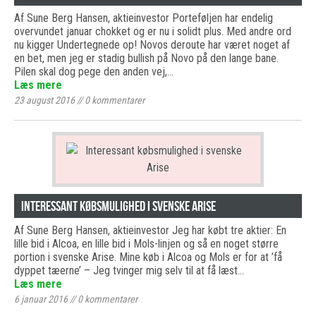
Af Sune Berg Hansen, aktieinvestor Porteføljen har endelig
overvundet januar chokket og er nu i solidt plus. Med andre ord
nu kigger Undertegnede op! Novos deroute har været noget af
en bet, men jeg er stadig bullish på Novo på den lange bane.
Pilen skal dog pege den anden vej,…
Læs mere
23 august 2016
//
0
kommentarer
Interessant købsmulighed i svenske Arise
Af Sune Berg Hansen, aktieinvestor Jeg har købt tre aktier: En
lille bid i Alcoa, en lille bid i Mols-linjen og så en noget større
portion i svenske Arise. Mine køb i Alcoa og Mols er for at ’få
dyppet tæerne’ – Jeg tvinger mig selv til at få læst…
Læs mere
6 januar 2016
//
0
kommentarer