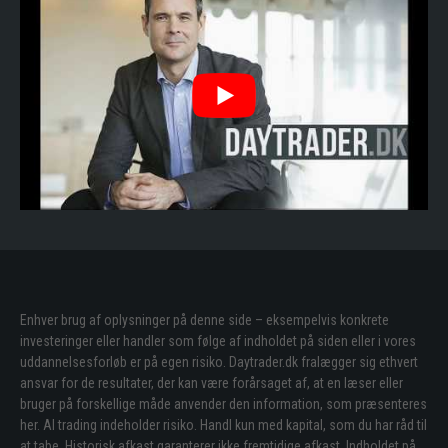
Enhver brug af oplysninger på denne side – eksempelvis konkrete
investeringer eller handler som følge af indholdet på siden eller i vores
uddannelsesforløb er på egen risiko. Daytrader.dk fralægger sig ethvert
ansvar for de resultater, der kan være forårsaget af, at en læser eller
bruger på forskellige måde anvender den information, som præsenteres
her. Al trading indeholder risiko. Handl kun med kapital, som du har råd til
at tabe. Historisk afkast garanterer ikke fremtidige afkast. Indholdet på