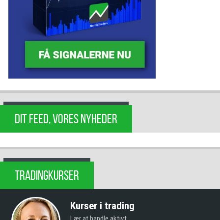
DIT FEED, VORES NYHEDER
TRADINGKURSER
Kurser i trading
Lær at handle aktivt.