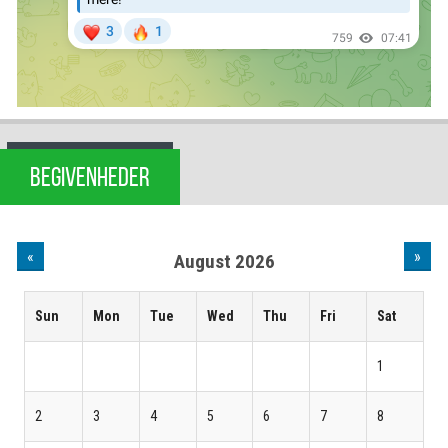
BEGIVENHEDER
«
»
August 2026
Sun
Mon
Tue
Wed
Thu
Fri
Sat
1
2
3
4
5
6
7
8