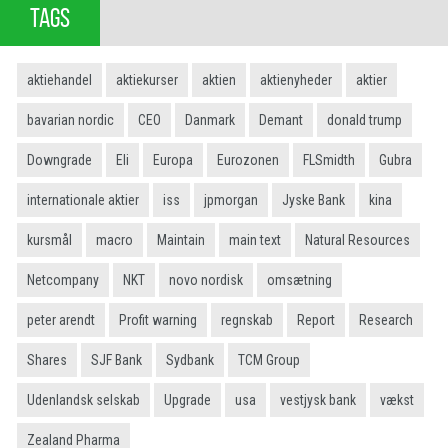
TAGS
aktiehandel
aktiekurser
aktien
aktienyheder
aktier
bavarian nordic
CEO
Danmark
Demant
donald trump
Downgrade
Eli
Europa
Eurozonen
FLSmidth
Gubra
internationale aktier
iss
jpmorgan
Jyske Bank
kina
kursmål
macro
Maintain
main text
Natural Resources
Netcompany
NKT
novo nordisk
omsætning
peter arendt
Profit warning
regnskab
Report
Research
Shares
SJF Bank
Sydbank
TCM Group
Udenlandsk selskab
Upgrade
usa
vestjysk bank
vækst
Zealand Pharma