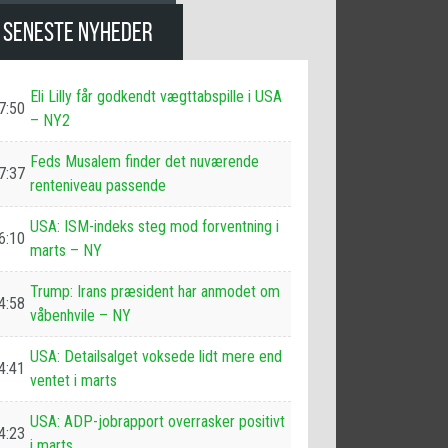
SENESTE NYHEDER
Eli Lilly får godkendt vægttabspille i USA
7:50
– NY2
Feds Musalem finder det nuværende
7:37
renteniveau passende
USA: ISM-indeks steg mod forventning i
6:10
marts – NY
Trump: Irans præsident har anmodet om
4:58
våbenhvile – NY
USA: Detailsalget voksede lidt mere end
4:41
ventet i marts
USA: ADP-jobrapport overrasker positivt
4:23
i marts