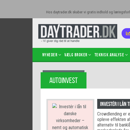
Hos daytrader.dk skaber vi gratis indhold og læringsforl
Nyheder
Vælg broker
Teknisk analyse
Kom i
AUTOINVEST
Kopié
inves
Sådan
Investér i lån 
Hvad 
Crowdlending er en
hand
opleve effekten af
Sådan
alternativ til ban
certif