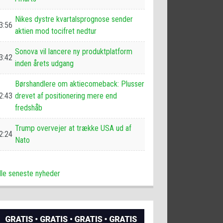
Nikes dystre kvartalsprognose sender
3:56
aktien mod tocifret nedtur
Sonova vil lancere ny produktplatform
3:42
inden årets udgang
Børshandlere om aktiecomeback: Plusser
2:43
drevet af positionering mere end
fredshåb
Trump overvejer at trække USA ud af
2:24
Nato
lle seneste nyheder