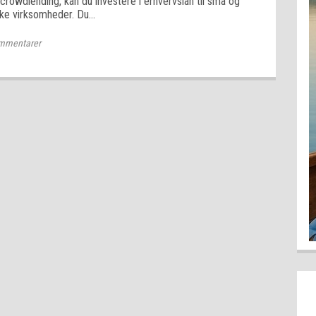
crowdlending, kan du investere i erhvervslån til små og
ke virksomheder. Du…
mmentarer