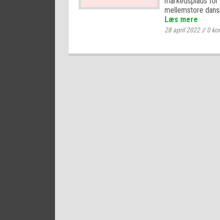
markedsplads for 
mellemstore dans
Læs mere
28 april 2022
//
0
ko