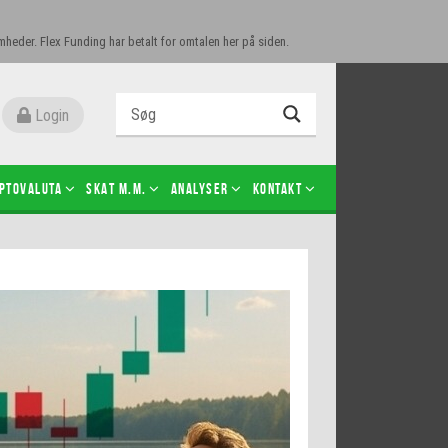
mheder. Flex Funding har betalt for omtalen her på siden.
Login
ptovaluta
SKAT m.m.
Analyser
Kontakt
Level 2
Futures-kontrakter
Kopier Christian Jain Kongsted
Kopier Jeppe Kirk Bonde