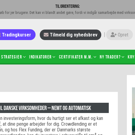
Til orientering:
øb for jer brugere. Det kan vi blandt andet gøre, fordi vi indgår samarbejde med virkso
Tradingkurser
Tilmeld dig nyhedsbrev
Opret
Strategier
Indikatorer
Certifikater m.m.
Ny trader?
Kry
 gang med daytrading
Candlesticks – hvad er det?
r de bedste tradere og
Det betyder de nye ESMA-regler
torer
ABCD-mønsteret
 bruges stop-loss
Shortselling
til danske virksomheder – nemt og automatisk
sætter du på spil ved CFD-
Gearing af aktier – hvad er det?
 investeringsform, hvor du hurtigt ser et afkast og kan
el?
, at dine penge arbejder for dig. Crowdlending er et
 fungerer BULL & BEAR-
klån, og hos Flex Funding, der er Danmarks største
ikater