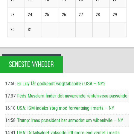
23
24
25
26
27
28
29
30
31
SENESTE NYHEDER
17:50
Eli Lilly får godkendt vægttabspille i USA – NY2
17:37
Feds Musalem finder det nuværende renteniveau passende
16:10
USA: ISM-indeks steg mod forventning i marts – NY
14:58
Trump: Irans præsident har anmodet om våbenhvile – NY
14:41
USA: Detailsalget voksede lidt mere end ventet i marts