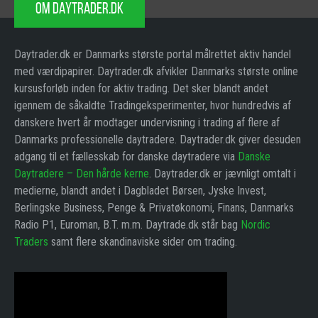
OM DAYTRADER.DK
Daytrader.dk er Danmarks største portal målrettet aktiv handel
med værdipapirer. Daytrader.dk afvikler Danmarks største online
kursusforløb inden for aktiv trading. Det sker blandt andet
igennem de såkaldte Tradingeksperimenter, hvor hundredvis af
danskere hvert år modtager undervisning i trading af flere af
Danmarks professionelle daytradere. Daytrader.dk giver desuden
adgang til et fællesskab for danske daytradere via
Danske
Daytradere – Den hårde kerne
. Daytrader.dk er jævnligt omtalt i
medierne, blandt andet i Dagbladet Børsen, Jyske Invest,
Berlingske Business, Penge & Privatøkonomi, Finans, Danmarks
Radio P1, Euroman, B.T. m.m. Daytrade.dk står bag
Nordic
Traders
samt flere skandinaviske sider om trading.