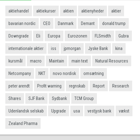
aktiehandel
aktiekurser
aktien
aktienyheder
aktier
bavarian nordic
CEO
Danmark
Demant
donald trump
Downgrade
Eli
Europa
Eurozonen
FLSmidth
Gubra
internationale aktier
iss
jpmorgan
Jyske Bank
kina
kursmål
macro
Maintain
main text
Natural Resources
Netcompany
NKT
novo nordisk
omsætning
peter arendt
Profit warning
regnskab
Report
Research
Shares
SJF Bank
Sydbank
TCM Group
Udenlandsk selskab
Upgrade
usa
vestjysk bank
vækst
Zealand Pharma