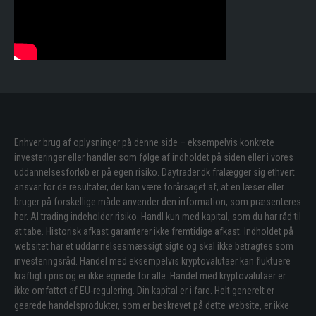
Enhver brug af oplysninger på denne side – eksempelvis konkrete
investeringer eller handler som følge af indholdet på siden eller i vores
uddannelsesforløb er på egen risiko. Daytrader.dk fralægger sig ethvert
ansvar for de resultater, der kan være forårsaget af, at en læser eller
bruger på forskellige måde anvender den information, som præsenteres
her. Al trading indeholder risiko. Handl kun med kapital, som du har råd til
at tabe. Historisk afkast garanterer ikke fremtidige afkast. Indholdet på
websitet har et uddannelsesmæssigt sigte og skal ikke betragtes som
investeringsråd. Handel med eksempelvis kryptovalutaer kan fluktuere
kraftigt i pris og er ikke egnede for alle. Handel med kryptovalutaer er
ikke omfattet af EU-regulering. Din kapital er i fare. Helt generelt er
gearede handelsprodukter, som er beskrevet på dette website, er ikke