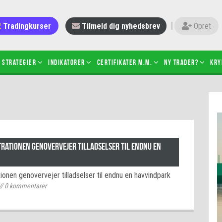
Tradingkurser
Tilmeld dig nyhedsbrev
Opret
Strategier
Indikatorer
Certifikater m.m.
Ny trader?
Kry
 gang med daytrading
Candlesticks – hvad er det?
r de bedste tradere og
Det betyder de nye ESMA-regler
torer
ABCD-mønsteret
 bruges stop-loss
Shortselling
rationen genovervejer tilladselser til endnu en
sætter du på spil ved CFD-
Gearing af aktier – hvad er det?
el?
onen genovervejer tilladselser til endnu en havvindpark
 fungerer BULL & BEAR-
//
0
kommentarer
ikater