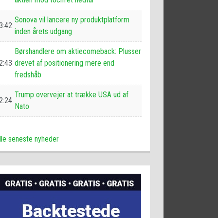
Sonova vil lancere ny produktplatform
3:42
inden årets udgang
Børshandlere om aktiecomeback: Plusser
2:43
drevet af positionering mere end
fredshåb
Trump overvejer at trække USA ud af
2:24
Nato
lle seneste nyheder