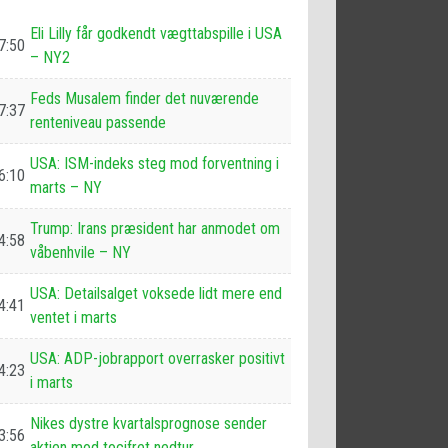
Eli Lilly får godkendt vægttabspille i USA
7:50
– NY2
Feds Musalem finder det nuværende
7:37
renteniveau passende
USA: ISM-indeks steg mod forventning i
6:10
marts – NY
Trump: Irans præsident har anmodet om
4:58
våbenhvile – NY
USA: Detailsalget voksede lidt mere end
4:41
ventet i marts
USA: ADP-jobrapport overrasker positivt
4:23
i marts
Nikes dystre kvartalsprognose sender
3:56
aktien mod tocifret nedtur