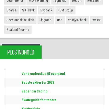
peter arendt
Profit warning
regnskab
Report
Research
Shares
SJF Bank
Sydbank
TCM Group
Udenlandsk selskab
Upgrade
usa
vestjysk bank
vækst
Zealand Pharma
PLUS INDHOLD
Vend underskud til overskud
Bedste aktier for 2023
Bøger om trading
Skatteguide for tradere
Kryptovaluta