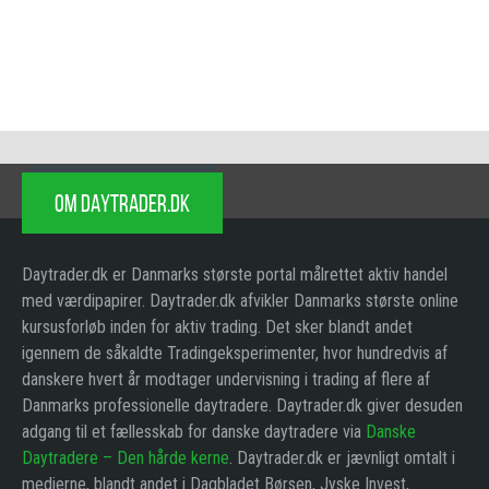
OM DAYTRADER.DK
Daytrader.dk er Danmarks største portal målrettet aktiv handel
med værdipapirer. Daytrader.dk afvikler Danmarks største online
kursusforløb inden for aktiv trading. Det sker blandt andet
igennem de såkaldte Tradingeksperimenter, hvor hundredvis af
danskere hvert år modtager undervisning i trading af flere af
Danmarks professionelle daytradere. Daytrader.dk giver desuden
adgang til et fællesskab for danske daytradere via
Danske
Daytradere – Den hårde kerne
. Daytrader.dk er jævnligt omtalt i
medierne, blandt andet i Dagbladet Børsen, Jyske Invest,