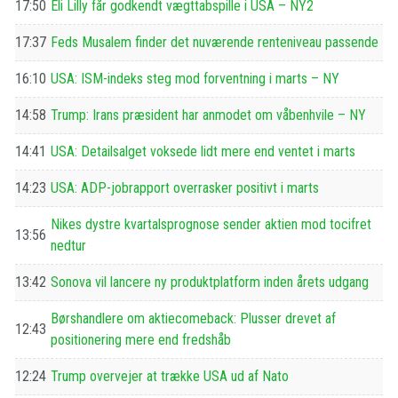
17:50
Eli Lilly får godkendt vægttabspille i USA – NY2
17:37
Feds Musalem finder det nuværende renteniveau passende
16:10
USA: ISM-indeks steg mod forventning i marts – NY
14:58
Trump: Irans præsident har anmodet om våbenhvile – NY
14:41
USA: Detailsalget voksede lidt mere end ventet i marts
14:23
USA: ADP-jobrapport overrasker positivt i marts
Nikes dystre kvartalsprognose sender aktien mod tocifret
13:56
nedtur
13:42
Sonova vil lancere ny produktplatform inden årets udgang
Børshandlere om aktiecomeback: Plusser drevet af
12:43
positionering mere end fredshåb
12:24
Trump overvejer at trække USA ud af Nato