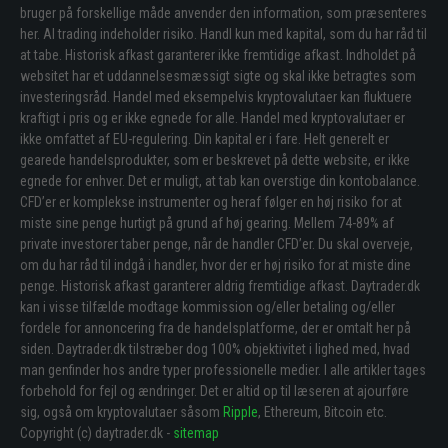
bruger på forskellige måde anvender den information, som præsenteres
her. Al trading indeholder risiko. Handl kun med kapital, som du har råd til
at tabe. Historisk afkast garanterer ikke fremtidige afkast. Indholdet på
websitet har et uddannelsesmæssigt sigte og skal ikke betragtes som
investeringsråd. Handel med eksempelvis kryptovalutaer kan fluktuere
kraftigt i pris og er ikke egnede for alle. Handel med kryptovalutaer er
ikke omfattet af EU-regulering. Din kapital er i fare. Helt generelt er
gearede handelsprodukter, som er beskrevet på dette website, er ikke
egnede for enhver. Det er muligt, at tab kan overstige din kontobalance.
CFD’er er komplekse instrumenter og heraf følger en høj risiko for at
miste sine penge hurtigt på grund af høj gearing. Mellem 74-89% af
private investorer taber penge, når de handler CFD’er. Du skal overveje,
om du har råd til indgå i handler, hvor der er høj risiko for at miste dine
penge. Historisk afkast garanterer aldrig fremtidige afkast. Daytrader.dk
kan i visse tilfælde modtage kommission og/eller betaling og/eller
fordele for annoncering fra de handelsplatforme, der er omtalt her på
siden. Daytrader.dk tilstræber dog 100% objektivitet i lighed med, hvad
man genfinder hos andre typer professionelle medier. I alle artikler tages
forbehold for fejl og ændringer. Det er altid op til læseren at ajourføre
sig, også om kryptovalutaer såsom
Ripple
, Ethereum, Bitcoin etc.
Copyright (c) daytrader.dk -
sitemap