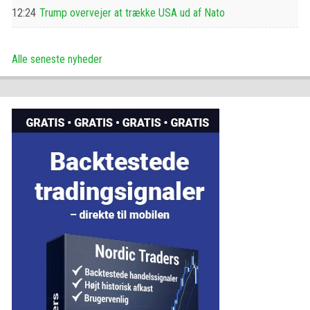
12:24
Trump overvejer at trække USA ud af Nato
Alle seneste nyheder