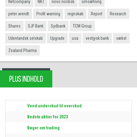
Netcompany
NKT
novo nordisk
omsætning
peter arendt
Profit warning
regnskab
Report
Research
Shares
SJF Bank
Sydbank
TCM Group
Udenlandsk selskab
Upgrade
usa
vestjysk bank
vækst
Zealand Pharma
PLUS INDHOLD
Vend underskud til overskud
Bedste aktier for 2023
Bøger om trading