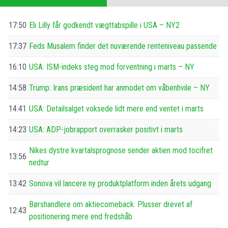
17:50
Eli Lilly får godkendt vægttabspille i USA – NY2
17:37
Feds Musalem finder det nuværende renteniveau passende
16:10
USA: ISM-indeks steg mod forventning i marts – NY
14:58
Trump: Irans præsident har anmodet om våbenhvile – NY
14:41
USA: Detailsalget voksede lidt mere end ventet i marts
14:23
USA: ADP-jobrapport overrasker positivt i marts
Nikes dystre kvartalsprognose sender aktien mod tocifret
13:56
nedtur
13:42
Sonova vil lancere ny produktplatform inden årets udgang
Børshandlere om aktiecomeback: Plusser drevet af
12:43
positionering mere end fredshåb