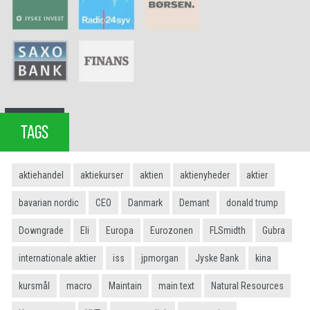
TAGS
aktiehandel
aktiekurser
aktien
aktienyheder
aktier
bavarian nordic
CEO
Danmark
Demant
donald trump
Downgrade
Eli
Europa
Eurozonen
FLSmidth
Gubra
internationale aktier
iss
jpmorgan
Jyske Bank
kina
kursmål
macro
Maintain
main text
Natural Resources