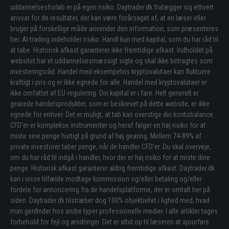
uddannelsesforløb er på egen risiko. Daytrader.dk fralægger sig ethvert
ansvar for de resultater, der kan være forårsaget af, at en læser eller
bruger på forskellige måde anvender den information, som præsenteres
her. Al trading indeholder risiko. Handl kun med kapital, som du har råd til
at tabe. Historisk afkast garanterer ikke fremtidige afkast. Indholdet på
websitet har et uddannelsesmæssigt sigte og skal ikke betragtes som
investeringsråd. Handel med eksempelvis kryptovalutaer kan fluktuere
kraftigt i pris og er ikke egnede for alle. Handel med kryptovalutaer er
ikke omfattet af EU-regulering. Din kapital er i fare. Helt generelt er
gearede handelsprodukter, som er beskrevet på dette website, er ikke
egnede for enhver. Det er muligt, at tab kan overstige din kontobalance.
CFD’er er komplekse instrumenter og heraf følger en høj risiko for at
miste sine penge hurtigt på grund af høj gearing. Mellem 74-89% af
private investorer taber penge, når de handler CFD’er. Du skal overveje,
om du har råd til indgå i handler, hvor der er høj risiko for at miste dine
penge. Historisk afkast garanterer aldrig fremtidige afkast. Daytrader.dk
kan i visse tilfælde modtage kommission og/eller betaling og/eller
fordele for annoncering fra de handelsplatforme, der er omtalt her på
siden. Daytrader.dk tilstræber dog 100% objektivitet i lighed med, hvad
man genfinder hos andre typer professionelle medier. I alle artikler tages
forbehold for fejl og ændringer. Det er altid op til læseren at ajourføre