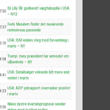
Eli Lilly får godkendt vægttabspille i USA
7:50
– NY2
Feds Musalem finder det nuværende
7:37
renteniveau passende
USA: ISM-indeks steg mod forventning i
6:10
marts – NY
Trump: Irans præsident har anmodet om
4:58
våbenhvile – NY
USA: Detailsalget voksede lidt mere end
4:41
ventet i marts
USA: ADP-jobrapport overrasker positivt
4:23
i marts
Nikes dystre kvartalsprognose sender
3:56
aktien mod tocifret nedtur