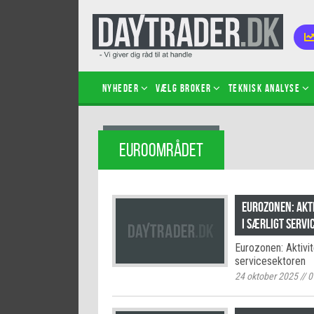
Nyheder
Vælg broker
Teknisk analyse
Kom i
EUROOMRÅDET
Kopié
inves
Sådan
Eurozonen: Akt
Hvad 
i særligt serv
hand
Eurozonen: Aktivi
Sådan
servicesektoren
certif
24 oktober 2025
//
0