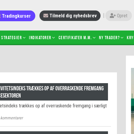
Tradingkurser
Tilmeld dig nyhedsbrev
Opret
Strategier
Indikatorer
Certifikater m.m.
Ny trader?
Kry
 gang med daytrading
Candlesticks – hvad er det?
r de bedste tradere og
Det betyder de nye ESMA-regler
torer
ABCD-mønsteret
 bruges stop-loss
Shortselling
ivitetsindeks trækkes op af overraskende fremgang
sætter du på spil ved CFD-
icesektoren
Gearing af aktier – hvad er det?
el?
tetsindeks trækkes op af overraskende fremgang i særligt
 fungerer BULL & BEAR-
ikater
kommentarer