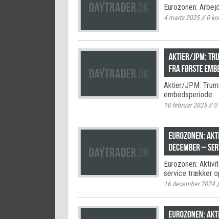
Eurozonen: Arbejd
4 marts 2025
//
0
ko
Aktier/JPM: Tr
fra første emb
Aktier/JPM: Trump
embedsperiode
10 februar 2025
//
0
Eurozonen: Akti
december – ser
Eurozonen: Aktivi
service trækker o
16 december 2024
/
Eurozonen: Akti