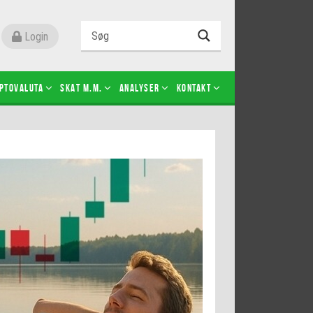
Login
ptovaluta
SKAT m.m.
Analyser
Kontakt
Level 2
Futures-kontrakter
Kopier Christian Jain Kongsted
Kopier Jeppe Kirk Bonde