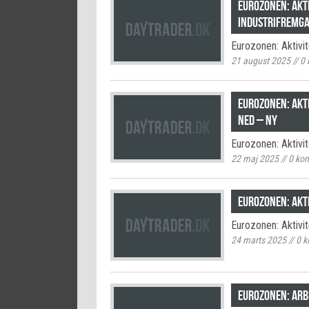
Eurozonen: Akt
industrifremg
Eurozonen: Aktivi
21 august 2025
//
0
Eurozonen: Akt
ned – NY
Eurozonen: Aktivi
22 maj 2025
//
0
kom
Eurozonen: Akt
Eurozonen: Aktivi
24 marts 2025
//
0
k
Eurozonen: Arb