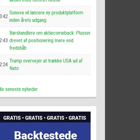
Sonova vil lancere ny produktplatform
3:42
inden årets udgang
Børshandlere om aktiecomeback: Plusser
2:43
drevet af positionering mere end
fredshåb
Trump overvejer at trække USA ud af
2:24
Nato
lle seneste nyheder