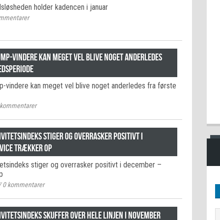
sløsheden holder kadencen i januar
mmentarer
ump-vindere kan meget vel blive noget anderledes
edsperiode
-vindere kan meget vel blive noget anderledes fra første
kommentarer
vitetsindeks stiger og overrasker positivt i
vice trækker op
tetsindeks stiger og overrasker positivt i december –
p
/
0
kommentarer
vitetsindeks skuffer over hele linjen i november