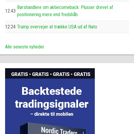
Børshandlere om aktiecomeback: Plusser drevet af
12:43
positionering mere end fredshåb
12:24
Trump overvejer at trække USA ud af Nato
Alle seneste nyheder