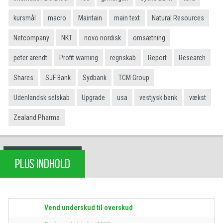
kursmål
macro
Maintain
main text
Natural Resources
Netcompany
NKT
novo nordisk
omsætning
peter arendt
Profit warning
regnskab
Report
Research
Shares
SJF Bank
Sydbank
TCM Group
Udenlandsk selskab
Upgrade
usa
vestjysk bank
vækst
Zealand Pharma
PLUS INDHOLD
Vend underskud til overskud