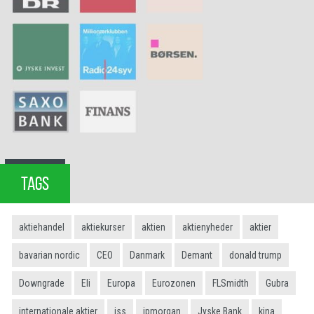
TAGS
aktiehandel
aktiekurser
aktien
aktienyheder
aktier
bavarian nordic
CEO
Danmark
Demant
donald trump
Downgrade
Eli
Europa
Eurozonen
FLSmidth
Gubra
internationale aktier
iss
jpmorgan
Jyske Bank
kina