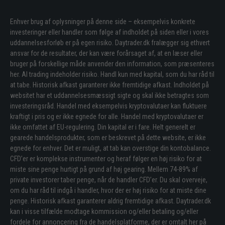
Enhver brug af oplysninger på denne side – eksempelvis konkrete
investeringer eller handler som følge af indholdet på siden eller i vores
uddannelsesforløb er på egen risiko. Daytrader.dk fralægger sig ethvert
ansvar for de resultater, der kan være forårsaget af, at en læser eller
bruger på forskellige måde anvender den information, som præsenteres
her. Al trading indeholder risiko. Handl kun med kapital, som du har råd til
at tabe. Historisk afkast garanterer ikke fremtidige afkast. Indholdet på
websitet har et uddannelsesmæssigt sigte og skal ikke betragtes som
investeringsråd. Handel med eksempelvis kryptovalutaer kan fluktuere
kraftigt i pris og er ikke egnede for alle. Handel med kryptovalutaer er
ikke omfattet af EU-regulering. Din kapital er i fare. Helt generelt er
gearede handelsprodukter, som er beskrevet på dette website, er ikke
egnede for enhver. Det er muligt, at tab kan overstige din kontobalance.
CFD’er er komplekse instrumenter og heraf følger en høj risiko for at
miste sine penge hurtigt på grund af høj gearing. Mellem 74-89% af
private investorer taber penge, når de handler CFD’er. Du skal overveje,
om du har råd til indgå i handler, hvor der er høj risiko for at miste dine
penge. Historisk afkast garanterer aldrig fremtidige afkast. Daytrader.dk
kan i visse tilfælde modtage kommission og/eller betaling og/eller
fordele for annoncering fra de handelsplatforme, der er omtalt her på