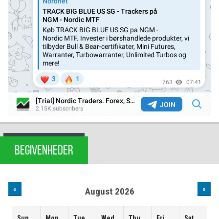
BEGIVENHEDER
«
»
August 2026
Sun
Mon
Tue
Wed
Thu
Fri
Sat