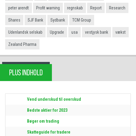
peter arendt
Profit warning
regnskab
Report
Research
Shares
SJF Bank
Sydbank
TCM Group
Udenlandsk selskab
Upgrade
usa
vestjysk bank
vækst
Zealand Pharma
PLUS INDHOLD
Vend underskud til overskud
Bedste aktier for 2023
Bøger om trading
Skatteguide for tradere