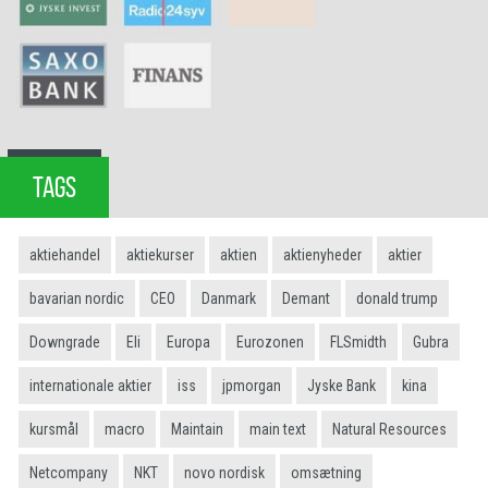
TAGS
aktiehandel
aktiekurser
aktien
aktienyheder
aktier
bavarian nordic
CEO
Danmark
Demant
donald trump
Downgrade
Eli
Europa
Eurozonen
FLSmidth
Gubra
internationale aktier
iss
jpmorgan
Jyske Bank
kina
kursmål
macro
Maintain
main text
Natural Resources
Netcompany
NKT
novo nordisk
omsætning