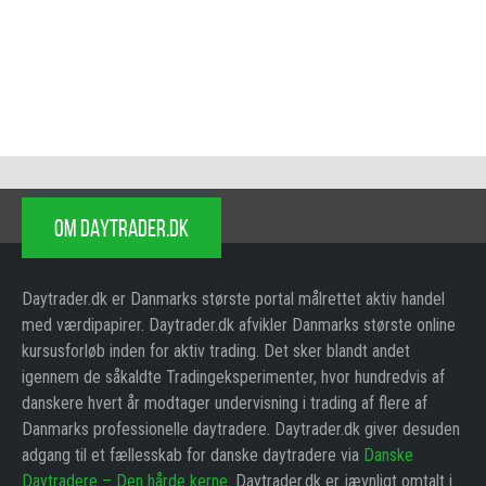
OM DAYTRADER.DK
Daytrader.dk er Danmarks største portal målrettet aktiv handel
med værdipapirer. Daytrader.dk afvikler Danmarks største online
kursusforløb inden for aktiv trading. Det sker blandt andet
igennem de såkaldte Tradingeksperimenter, hvor hundredvis af
danskere hvert år modtager undervisning i trading af flere af
Danmarks professionelle daytradere. Daytrader.dk giver desuden
adgang til et fællesskab for danske daytradere via
Danske
Daytradere – Den hårde kerne
. Daytrader.dk er jævnligt omtalt i