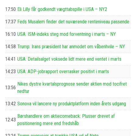
17:50
Eli Lilly får godkendt vægttabspille i USA – NY2
17:37
Feds Musalem finder det nuværende renteniveau passende
16:10
USA: ISM-indeks steg mod forventning i marts – NY
14:58
Trump: Irans præsident har anmodet om våbenhvile – NY
14:41
USA: Detailsalget voksede lidt mere end ventet i marts
14:23
USA: ADP-jobrapport overrasker positivt i marts
Nikes dystre kvartalsprognose sender aktien mod tocifret
13:56
nedtur
13:42
Sonova vil lancere ny produktplatform inden årets udgang
Børshandlere om aktiecomeback: Plusser drevet af
12:43
positionering mere end fredshåb
12:24
Trump overvejer at trække USA ud af Nato