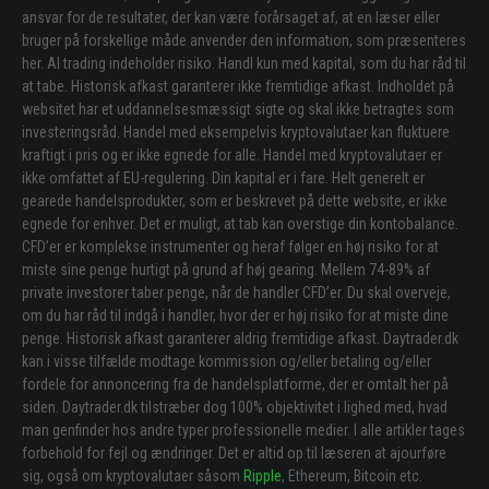
ansvar for de resultater, der kan være forårsaget af, at en læser eller
bruger på forskellige måde anvender den information, som præsenteres
her. Al trading indeholder risiko. Handl kun med kapital, som du har råd til
at tabe. Historisk afkast garanterer ikke fremtidige afkast. Indholdet på
websitet har et uddannelsesmæssigt sigte og skal ikke betragtes som
investeringsråd. Handel med eksempelvis kryptovalutaer kan fluktuere
kraftigt i pris og er ikke egnede for alle. Handel med kryptovalutaer er
ikke omfattet af EU-regulering. Din kapital er i fare. Helt generelt er
gearede handelsprodukter, som er beskrevet på dette website, er ikke
egnede for enhver. Det er muligt, at tab kan overstige din kontobalance.
CFD’er er komplekse instrumenter og heraf følger en høj risiko for at
miste sine penge hurtigt på grund af høj gearing. Mellem 74-89% af
private investorer taber penge, når de handler CFD’er. Du skal overveje,
om du har råd til indgå i handler, hvor der er høj risiko for at miste dine
penge. Historisk afkast garanterer aldrig fremtidige afkast. Daytrader.dk
kan i visse tilfælde modtage kommission og/eller betaling og/eller
fordele for annoncering fra de handelsplatforme, der er omtalt her på
siden. Daytrader.dk tilstræber dog 100% objektivitet i lighed med, hvad
man genfinder hos andre typer professionelle medier. I alle artikler tages
forbehold for fejl og ændringer. Det er altid op til læseren at ajourføre
sig, også om kryptovalutaer såsom
Ripple
, Ethereum, Bitcoin etc.