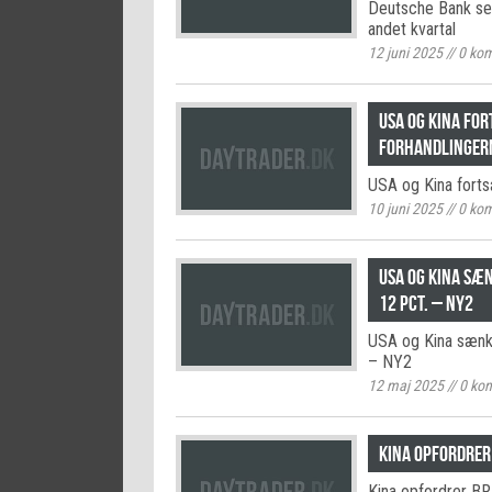
Deutsche Bank ser 
andet kvartal
12 juni 2025
//
0
kom
USA og Kina fo
forhandlinger
USA og Kina fortsæ
10 juni 2025
//
0
kom
USA og Kina sæ
12 pct. – NY2
USA og Kina sænke
– NY2
12 maj 2025
//
0
kom
Kina opfordrer 
Kina opfordrer BRI