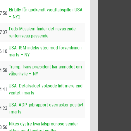
Eli Lilly får godkendt vægttabspille i USA
7:50
– NY2
Feds Musalem finder det nuværende
7:37
renteniveau passende
USA: ISM-indeks steg mod forventning i
6:10
marts – NY
Trump: Irans præsident har anmodet om
4:58
våbenhvile – NY
USA: Detailsalget voksede lidt mere end
4:41
ventet i marts
USA: ADP-jobrapport overrasker positivt
4:23
i marts
Nikes dystre kvartalsprognose sender
3:56
aktien mod tocifret nedtur