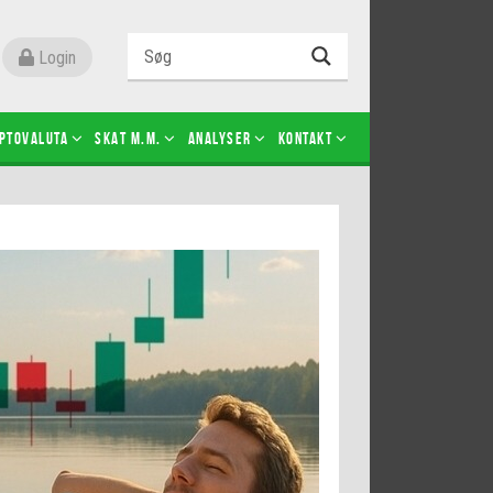
Login
ptovaluta
SKAT m.m.
Analyser
Kontakt
Level 2
Futures-kontrakter
Kopier Christian Jain Kongsted
Kopier Jeppe Kirk Bonde