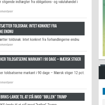
stigende indtægter fra obligations- og valutahandel i
mentarer
rtsætter toldsnak: Intet konkret fra
ne endnu
tter toldsnak: Intet konkret fra forhandlingerne endnu
mentarer
nker toldsatserne markant i 90 dage – Mærsk stiger
r toldsatserne markant i 90 dage – Mærsk stiger 12 pct.
mentarer
BRIKS-lande til at stå imod “bøllen” Trump
KS-lande til at stå imod “bøllen” Trump