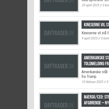
29 april 2025
//
0
ko
Kineserne vil s
Kineserne vil stå f
9 april 2025
//
0
kom
Amerikanske st
toldmelding f
Amerikanske stål-
fra Trump
10 februar 2025
//
0
Mærsk/CEO: Str
afgørende – NY