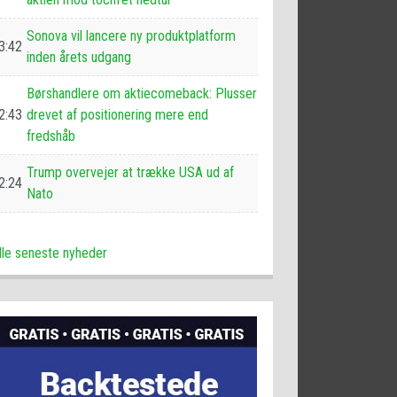
Sonova vil lancere ny produktplatform
3:42
inden årets udgang
Børshandlere om aktiecomeback: Plusser
2:43
drevet af positionering mere end
fredshåb
Trump overvejer at trække USA ud af
2:24
Nato
lle seneste nyheder