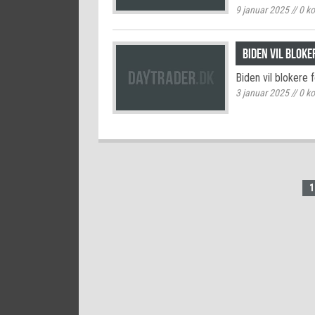
9 januar 2025
//
0
ko
Biden vil bloke
Biden vil blokere 
3 januar 2025
//
0
ko
1