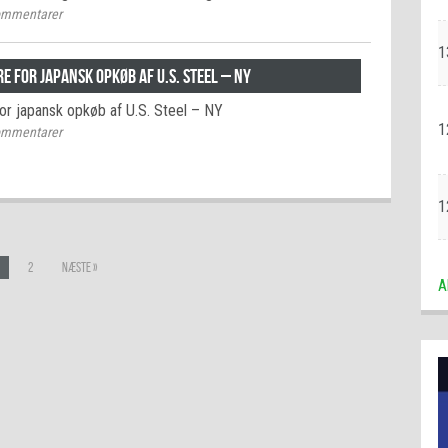
mmentarer
1
re for japansk opkøb af U.S. Steel – NY
for japansk opkøb af U.S. Steel – NY
1
mmentarer
1
2
Næste »
A