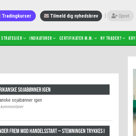
Tradingkurser
Tilmeld dig nyhedsbrev
Opret
Strategier
Indikatorer
Certifikater m.m.
Ny trader?
Kry
 gang med daytrading
Candlesticks – hvad er det?
r de bedste tradere og
Det betyder de nye ESMA-regler
torer
ABCD-mønsteret
 bruges stop-loss
Shortselling
rikanske sojabønner igen
sætter du på spil ved CFD-
Gearing af aktier – hvad er det?
anske sojabønner igen
el?
kommentarer
 fungerer BULL & BEAR-
ikater
der frem mod handelsstart – stemningen trykkes i