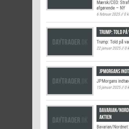
Mærsk/CEO: Straft
afgørende – NY
6 februar 2025
//
0
k
Trump: Told på 
Trump: Told på var
22 januar 2025
//
0
k
JPMorgans indt
JPMorgans indtæg
15 januar 2025
//
0
k
Bavarian/Nordn
aktien
Bavarian/Nordnet: 