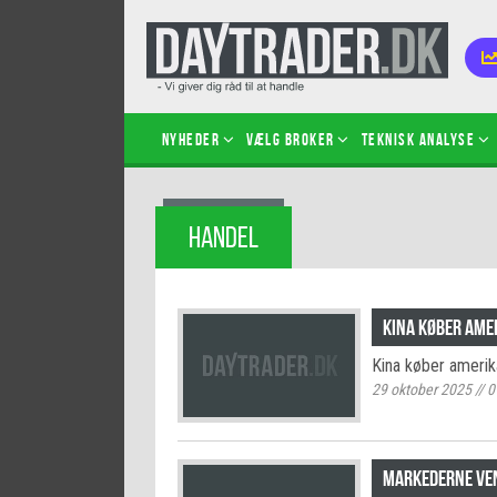
Nyheder
Vælg broker
Teknisk analyse
Kom i
HANDEL
Kopié
inves
Sådan
Kina køber ame
Hvad 
Kina køber amerik
hand
29 oktober 2025
//
0
Sådan
certif
Markederne ven