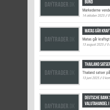
bund
Markederne vende
14 oktober 2025
//
0
Matas går kraft
Matas går kraftigt
13 august 2025
//
0
Thailand satse
Thailand satser p
13 juni 2025
//
0
kom
Deutsche Bank s
valutahandel i