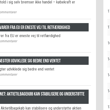
old i sig selv bremser ikke handel – købekraft er
1
ommentarer
varer fra EU er eneste vej til retfærdighed
1
er fra EU er eneste vej til retfærdighed
ommentarer
1
1
ægter udviklede sig bedre end ventet
ter udviklede sig bedre end ventet
ommentarer
1
1
et: Aktietilbagekøb kan stabilisere og understøtte
1
Aktietilbagekøb kan stabilisere og understøtte aktien