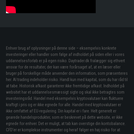
Enhver brug af oplysninger på denne side – eksempelvis konkrete
investeringer eller handler som følge af indholdet på siden eller i vores
uddannelsesforløb er på egen risiko. Daytrader.dk fralægger sig ethvert
ansvar for de resultater, der kan være forårsaget af, at en læser eller
bruger på forskellige måde anvender den information, som præsenteres
her. Al trading indeholder risiko. Handl kun med kapital, som du har råd til
at tabe. Historisk afkast garanterer ikke fremtidige afkast. Indholdet på
websitet har et uddannelsesmæssigt sigte og skal ikke betragtes som
investeringsråd. Handel med eksempelvis kryptovalutaer kan fluktuere
kraftigt i pris og er ikke egnede for alle. Handel med kryptovalutaer er
ikke omfattet af EU-regulering. Din kapital er i fare. Helt generelt er
gearede handelsprodukter, som er beskrevet på dette website, er ikke
egnede for enhver. Det er muligt, at tab kan overstige din kontobalance.
CFD’er er komplekse instrumenter og heraf følger en høj risiko for at