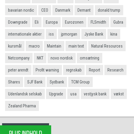
bavarian nordic
CEO
Danmark
Demant
donald trump
Downgrade
Eli
Europa
Eurozonen
FLSmidth
Gubra
internationale aktier
iss
jpmorgan
Jyske Bank
kina
kursmål
macro
Maintain
main text
Natural Resources
Netcompany
NKT
novo nordisk
omsætning
peter arendt
Profit warning
regnskab
Report
Research
Shares
SJF Bank
Sydbank
TCM Group
Udenlandsk selskab
Upgrade
usa
vestjysk bank
vækst
Zealand Pharma
PLUS INDHOLD