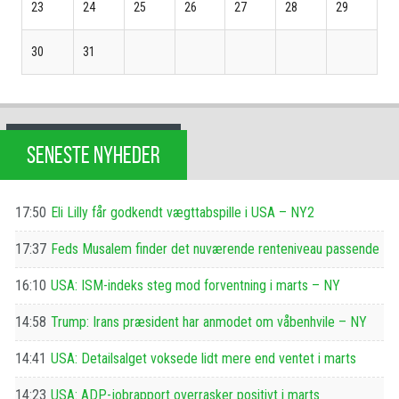
23
24
25
26
27
28
29
30
31
SENESTE NYHEDER
17:50
Eli Lilly får godkendt vægttabspille i USA – NY2
17:37
Feds Musalem finder det nuværende renteniveau passende
16:10
USA: ISM-indeks steg mod forventning i marts – NY
14:58
Trump: Irans præsident har anmodet om våbenhvile – NY
14:41
USA: Detailsalget voksede lidt mere end ventet i marts
14:23
USA: ADP-jobrapport overrasker positivt i marts