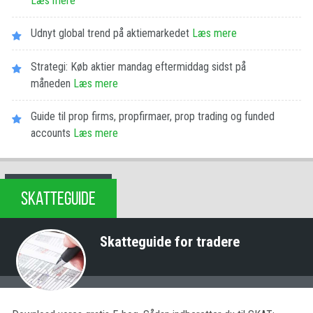
Læs mere
Udnyt global trend på aktiemarkedet
Læs mere
Strategi: Køb aktier mandag eftermiddag sidst på
måneden
Læs mere
Guide til prop firms, propfirmaer, prop trading og funded
accounts
Læs mere
SKATTEGUIDE
Skatteguide for tradere