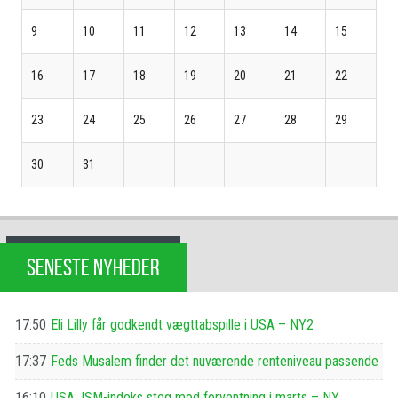
9
10
11
12
13
14
15
16
17
18
19
20
21
22
23
24
25
26
27
28
29
30
31
SENESTE NYHEDER
17:50
Eli Lilly får godkendt vægttabspille i USA – NY2
17:37
Feds Musalem finder det nuværende renteniveau passende
16:10
USA: ISM-indeks steg mod forventning i marts – NY