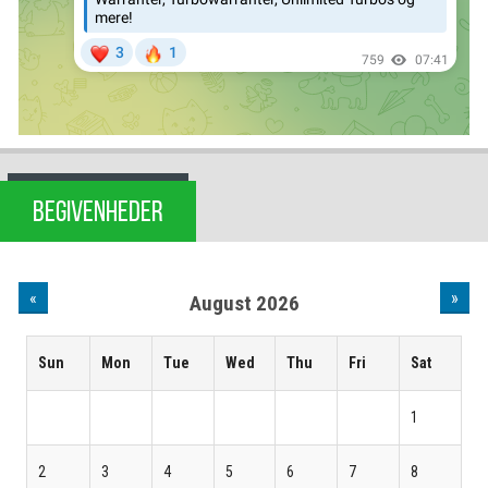
BEGIVENHEDER
«
»
August 2026
Sun
Mon
Tue
Wed
Thu
Fri
Sat
1
2
3
4
5
6
7
8