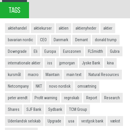
TAGS
aktiehandel
aktiekurser
aktien
aktienyheder
aktier
bavarian nordic
CEO
Danmark
Demant
donald trump
Downgrade
Eli
Europa
Eurozonen
FLSmidth
Gubra
internationale aktier
iss
jpmorgan
Jyske Bank
kina
kursmål
macro
Maintain
main text
Natural Resources
Netcompany
NKT
novo nordisk
omsætning
peter arendt
Profit warning
regnskab
Report
Research
Shares
SJF Bank
Sydbank
TCM Group
Udenlandsk selskab
Upgrade
usa
vestjysk bank
vækst