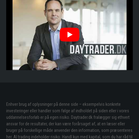
Enhver brug af oplysninger på denne side – eksempelvis konkrete
investeringer eller handler som følge af indholdet på siden eller i vores
uddannelsesforløb er på egen risiko. Daytrader.dk fralægger sig ethvert
ansvar for de resultater, der kan være forårsaget af, at en læser eller
bruger på forskellige måde anvender den information, som præsenteres
her. Al trading indeholder risiko. Handl kun med kapital, som du har råd til