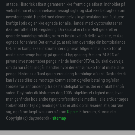
at tabe. Historisk afkast garanterer ikke fremtidige afkast. Indholdet på
websitet har et uddannelsesmæssigt sigte og skal ikke betragtes som
investeringsråd. Handel med eksempelvis kryptovalutaer kan fluktuere
kraftigt i pris og er ikke egnede for alle. Handel med kryptovalutaer er
ikke omfattet af EU-regulering. Din kapital er i fare. Helt generelt er
gearede handelsprodukter, som er beskrevet på dette website, er ikke
egnede for enhver. Det er muligt, at tab kan overstige din kontobalance.
CFD’er er komplekse instrumenter og heraf følger en høj risiko for at
miste sine penge hurtigt på grund af høj gearing. Mellem 74-89% af
private investorer taber penge, når de handler CFD’er. Du skal overveje,
om du har råd til indgå i handler, hvor der er høj risiko for at miste dine
penge. Historisk afkast garanterer aldrig fremtidige afkast. Daytrader.dk
kan i visse tilfælde modtage kommission og/eller betaling og/eller
fordele for annoncering fra de handelsplatforme, der er omtalt her på
siden. Daytrader.dk tilstræber dog 100% objektivitet i lighed med, hvad
man genfinder hos andre typer professionelle medier. I alle artikler tages
forbehold for fejl og ændringer. Det er altid op til læseren at ajourføre
sig, også om kryptovalutaer såsom
Ripple
, Ethereum, Bitcoin etc.
Copyright (c) daytrader.dk -
sitemap