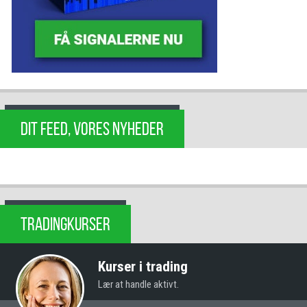
DIT FEED, VORES NYHEDER
TRADINGKURSER
Kurser i trading
Lær at handle aktivt.