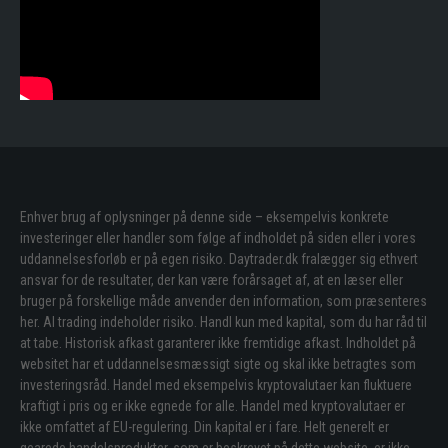
Enhver brug af oplysninger på denne side – eksempelvis konkrete
investeringer eller handler som følge af indholdet på siden eller i vores
uddannelsesforløb er på egen risiko. Daytrader.dk fralægger sig ethvert
ansvar for de resultater, der kan være forårsaget af, at en læser eller
bruger på forskellige måde anvender den information, som præsenteres
her. Al trading indeholder risiko. Handl kun med kapital, som du har råd til
at tabe. Historisk afkast garanterer ikke fremtidige afkast. Indholdet på
websitet har et uddannelsesmæssigt sigte og skal ikke betragtes som
investeringsråd. Handel med eksempelvis kryptovalutaer kan fluktuere
kraftigt i pris og er ikke egnede for alle. Handel med kryptovalutaer er
ikke omfattet af EU-regulering. Din kapital er i fare. Helt generelt er
gearede handelsprodukter, som er beskrevet på dette website, er ikke