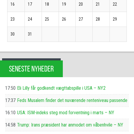
16
17
18
19
20
21
22
23
24
25
26
27
28
29
30
31
SENESTE NYHEDER
17:50
Eli Lilly får godkendt vægttabspille i USA – NY2
17:37
Feds Musalem finder det nuværende renteniveau passende
16:10
USA: ISM-indeks steg mod forventning i marts – NY
14:58
Trump: Irans præsident har anmodet om våbenhvile – NY