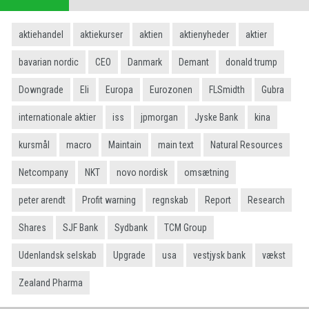
aktiehandel
aktiekurser
aktien
aktienyheder
aktier
bavarian nordic
CEO
Danmark
Demant
donald trump
Downgrade
Eli
Europa
Eurozonen
FLSmidth
Gubra
internationale aktier
iss
jpmorgan
Jyske Bank
kina
kursmål
macro
Maintain
main text
Natural Resources
Netcompany
NKT
novo nordisk
omsætning
peter arendt
Profit warning
regnskab
Report
Research
Shares
SJF Bank
Sydbank
TCM Group
Udenlandsk selskab
Upgrade
usa
vestjysk bank
vækst
Zealand Pharma