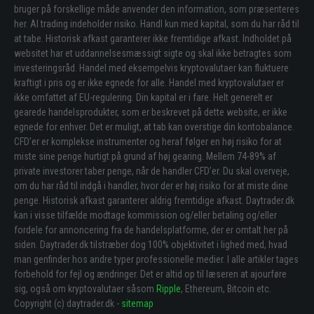
bruger på forskellige måde anvender den information, som præsenteres
her. Al trading indeholder risiko. Handl kun med kapital, som du har råd til
at tabe. Historisk afkast garanterer ikke fremtidige afkast. Indholdet på
websitet har et uddannelsesmæssigt sigte og skal ikke betragtes som
investeringsråd. Handel med eksempelvis kryptovalutaer kan fluktuere
kraftigt i pris og er ikke egnede for alle. Handel med kryptovalutaer er
ikke omfattet af EU-regulering. Din kapital er i fare. Helt generelt er
gearede handelsprodukter, som er beskrevet på dette website, er ikke
egnede for enhver. Det er muligt, at tab kan overstige din kontobalance.
CFD’er er komplekse instrumenter og heraf følger en høj risiko for at
miste sine penge hurtigt på grund af høj gearing. Mellem 74-89% af
private investorer taber penge, når de handler CFD’er. Du skal overveje,
om du har råd til indgå i handler, hvor der er høj risiko for at miste dine
penge. Historisk afkast garanterer aldrig fremtidige afkast. Daytrader.dk
kan i visse tilfælde modtage kommission og/eller betaling og/eller
fordele for annoncering fra de handelsplatforme, der er omtalt her på
siden. Daytrader.dk tilstræber dog 100% objektivitet i lighed med, hvad
man genfinder hos andre typer professionelle medier. I alle artikler tages
forbehold for fejl og ændringer. Det er altid op til læseren at ajourføre
sig, også om kryptovalutaer såsom
Ripple
, Ethereum, Bitcoin etc.
Copyright (c) daytrader.dk -
sitemap