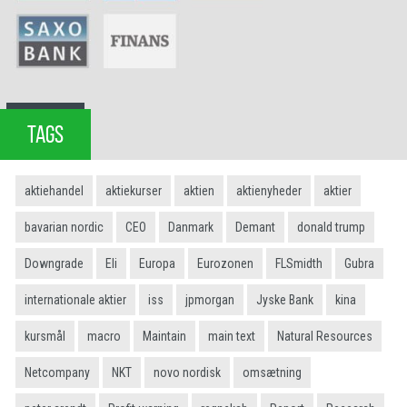
TAGS
aktiehandel
aktiekurser
aktien
aktienyheder
aktier
bavarian nordic
CEO
Danmark
Demant
donald trump
Downgrade
Eli
Europa
Eurozonen
FLSmidth
Gubra
internationale aktier
iss
jpmorgan
Jyske Bank
kina
kursmål
macro
Maintain
main text
Natural Resources
Netcompany
NKT
novo nordisk
omsætning