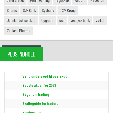
peter arendt
Profit warning
regnskab
Report
Research
Shares
SJF Bank
Sydbank
TCM Group
Udenlandsk selskab
Upgrade
usa
vestjysk bank
vækst
Zealand Pharma
PLUS INDHOLD
Vend underskud til overskud
Bedste aktier for 2023
Bøger om trading
Skatteguide for tradere
Kryptovaluta