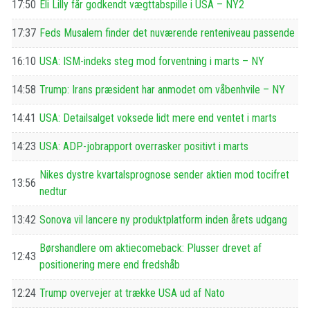
17:50
Eli Lilly får godkendt vægttabspille i USA – NY2
17:37
Feds Musalem finder det nuværende renteniveau passende
16:10
USA: ISM-indeks steg mod forventning i marts – NY
14:58
Trump: Irans præsident har anmodet om våbenhvile – NY
14:41
USA: Detailsalget voksede lidt mere end ventet i marts
14:23
USA: ADP-jobrapport overrasker positivt i marts
Nikes dystre kvartalsprognose sender aktien mod tocifret
13:56
nedtur
13:42
Sonova vil lancere ny produktplatform inden årets udgang
Børshandlere om aktiecomeback: Plusser drevet af
12:43
positionering mere end fredshåb
12:24
Trump overvejer at trække USA ud af Nato