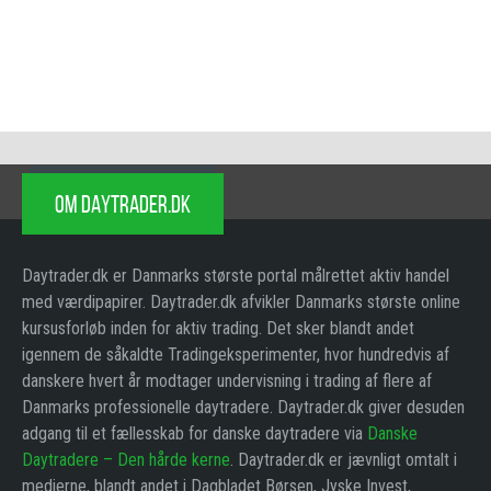
OM DAYTRADER.DK
Daytrader.dk er Danmarks største portal målrettet aktiv handel
med værdipapirer. Daytrader.dk afvikler Danmarks største online
kursusforløb inden for aktiv trading. Det sker blandt andet
igennem de såkaldte Tradingeksperimenter, hvor hundredvis af
danskere hvert år modtager undervisning i trading af flere af
Danmarks professionelle daytradere. Daytrader.dk giver desuden
adgang til et fællesskab for danske daytradere via
Danske
Daytradere – Den hårde kerne
. Daytrader.dk er jævnligt omtalt i
medierne, blandt andet i Dagbladet Børsen, Jyske Invest,