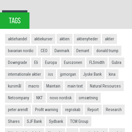
TAGS
aktiehandel
aktiekurser
aktien
aktienyheder
aktier
bavarian nordic
CEO
Danmark
Demant
donald trump
Downgrade
Eli
Europa
Eurozonen
FLSmidth
Gubra
internationale aktier
iss
jpmorgan
Jyske Bank
kina
kursmål
macro
Maintain
main text
Natural Resources
Netcompany
NKT
novo nordisk
omsætning
peter arendt
Profit warning
regnskab
Report
Research
Shares
SJF Bank
Sydbank
TCM Group