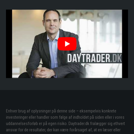
Enhver brug af oplysninger på denne side – eksempelvis konkrete
investeringer eller handler som følge af indholdet på siden eller i vores
uddannelsesforløb er på egen risiko. Daytrader.dk fralægger sig ethvert
ansvar for de resultater, der kan være forårsaget af, at en læser eller