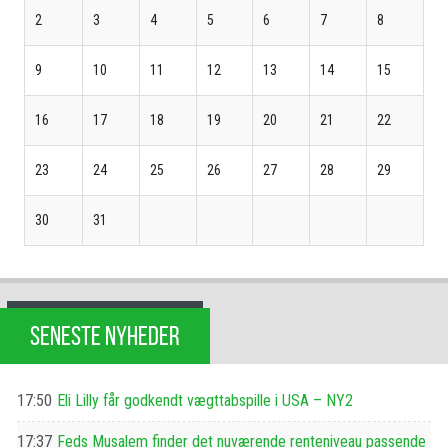
2
3
4
5
6
7
8
9
10
11
12
13
14
15
16
17
18
19
20
21
22
23
24
25
26
27
28
29
30
31
SENESTE NYHEDER
17:50
Eli Lilly får godkendt vægttabspille i USA – NY2
17:37
Feds Musalem finder det nuværende renteniveau passende