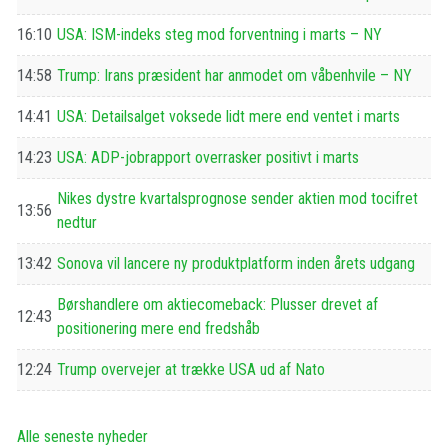
16:10
USA: ISM-indeks steg mod forventning i marts – NY
14:58
Trump: Irans præsident har anmodet om våbenhvile – NY
14:41
USA: Detailsalget voksede lidt mere end ventet i marts
14:23
USA: ADP-jobrapport overrasker positivt i marts
Nikes dystre kvartalsprognose sender aktien mod tocifret
13:56
nedtur
13:42
Sonova vil lancere ny produktplatform inden årets udgang
Børshandlere om aktiecomeback: Plusser drevet af
12:43
positionering mere end fredshåb
12:24
Trump overvejer at trække USA ud af Nato
Alle seneste nyheder