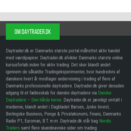
OM DAYTRADER.DK
Daytrader.dk er Danmarks største portal målrettet aktiv handel
med værdipapirer. Daytrader.dk afvikler Danmarks største online
kursusforløb inden for aktiv trading. Det sker blandt andet
igennem de såkaldte Tradingeksperimenter, hvor hundredvis af
danskere hvert år modtager undervisning i trading af flere af
Danmarks professionelle daytradere. Daytrader.dk giver desuden
adgang til et fællesskab for danske daytradere via
Danske
Daytradere – Den hårde kerne
. Daytrader.dk er jævnligt omtalt i
medierne, blandt andet i Dagbladet Børsen, Jyske Invest,
Berlingske Business, Penge & Privatøkonomi, Finans, Danmarks
Radio P1, Euroman, B.T. m.m. Daytrade.dk står bag
Nordic
Traders
samt flere skandinaviske sider om trading.