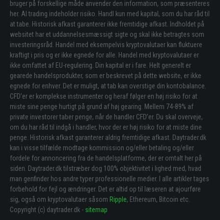
bruger på forskellige måde anvender den information, som præsenteres
her. Al trading indeholder risiko. Handl kun med kapital, som du har råd til
at tabe. Historisk afkast garanterer ikke fremtidige afkast. Indholdet på
websitet har et uddannelsesmæssigt sigte og skal ikke betragtes som
investeringsråd. Handel med eksempelvis kryptovalutaer kan fluktuere
kraftigt i pris og er ikke egnede for alle. Handel med kryptovalutaer er
ikke omfattet af EU-regulering. Din kapital er i fare. Helt generelt er
gearede handelsprodukter, som er beskrevet på dette website, er ikke
egnede for enhver. Det er muligt, at tab kan overstige din kontobalance.
CFD’er er komplekse instrumenter og heraf følger en høj risiko for at
miste sine penge hurtigt på grund af høj gearing. Mellem 74-89% af
private investorer taber penge, når de handler CFD’er. Du skal overveje,
om du har råd til indgå i handler, hvor der er høj risiko for at miste dine
penge. Historisk afkast garanterer aldrig fremtidige afkast. Daytrader.dk
kan i visse tilfælde modtage kommission og/eller betaling og/eller
fordele for annoncering fra de handelsplatforme, der er omtalt her på
siden. Daytrader.dk tilstræber dog 100% objektivitet i lighed med, hvad
man genfinder hos andre typer professionelle medier. I alle artikler tages
forbehold for fejl og ændringer. Det er altid op til læseren at ajourføre
sig, også om kryptovalutaer såsom
Ripple
, Ethereum, Bitcoin etc.
Copyright (c) daytrader.dk -
sitemap