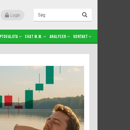
Login
ptovaluta
SKAT m.m.
Analyser
Kontakt
Level 2
Futures-kontrakter
Kopier Christian Jain Kongsted
Kopier Jeppe Kirk Bonde