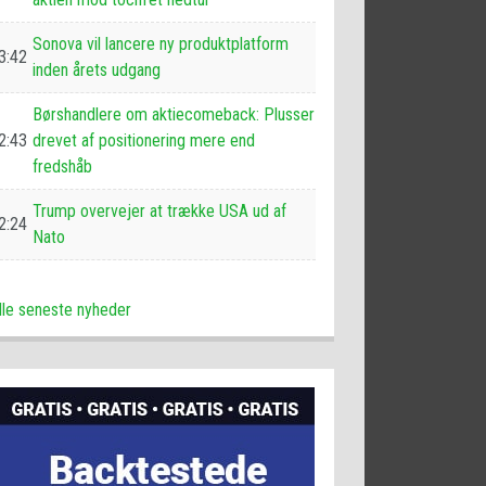
Sonova vil lancere ny produktplatform
3:42
inden årets udgang
Børshandlere om aktiecomeback: Plusser
2:43
drevet af positionering mere end
fredshåb
Trump overvejer at trække USA ud af
2:24
Nato
lle seneste nyheder