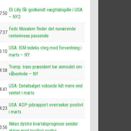
Eli Lilly får godkendt vægttabspille i USA
7:50
– NY2
Feds Musalem finder det nuværende
7:37
renteniveau passende
USA: ISM-indeks steg mod forventning i
6:10
marts – NY
Trump: Irans præsident har anmodet om
4:58
våbenhvile – NY
USA: Detailsalget voksede lidt mere end
4:41
ventet i marts
USA: ADP-jobrapport overrasker positivt
4:23
i marts
Nikes dystre kvartalsprognose sender
3:56
aktien mod tocifret nedtur