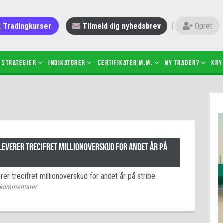
Tradingkurser
Tilmeld dig nyhedsbrev
Opret
Strategier
Indikatorer
Certifikater m.m.
Ny trader?
Kry
 gang med daytrading
Candlesticks – hvad er det?
r de bedste tradere og
Det betyder de nye ESMA-regler
torer
ABCD-mønsteret
 bruges stop-loss
Shortselling
leverer trecifret millionoverskud for andet år på
sætter du på spil ved CFD-
Gearing af aktier – hvad er det?
el?
rer trecifret millionoverskud for andet år på stribe
 fungerer BULL & BEAR-
kommentarer
ikater