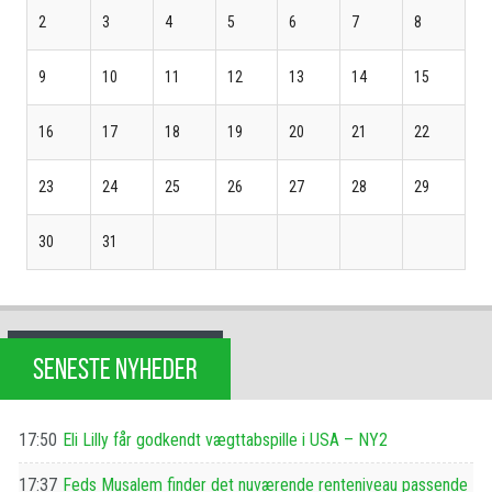
2
3
4
5
6
7
8
9
10
11
12
13
14
15
16
17
18
19
20
21
22
23
24
25
26
27
28
29
30
31
SENESTE NYHEDER
17:50
Eli Lilly får godkendt vægttabspille i USA – NY2
17:37
Feds Musalem finder det nuværende renteniveau passende