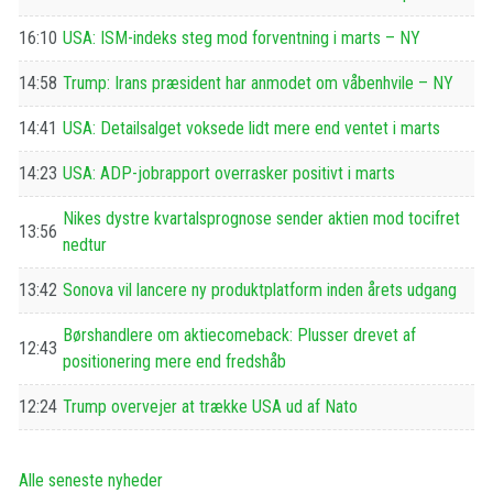
16:10
USA: ISM-indeks steg mod forventning i marts – NY
14:58
Trump: Irans præsident har anmodet om våbenhvile – NY
14:41
USA: Detailsalget voksede lidt mere end ventet i marts
14:23
USA: ADP-jobrapport overrasker positivt i marts
Nikes dystre kvartalsprognose sender aktien mod tocifret
13:56
nedtur
13:42
Sonova vil lancere ny produktplatform inden årets udgang
Børshandlere om aktiecomeback: Plusser drevet af
12:43
positionering mere end fredshåb
12:24
Trump overvejer at trække USA ud af Nato
Alle seneste nyheder