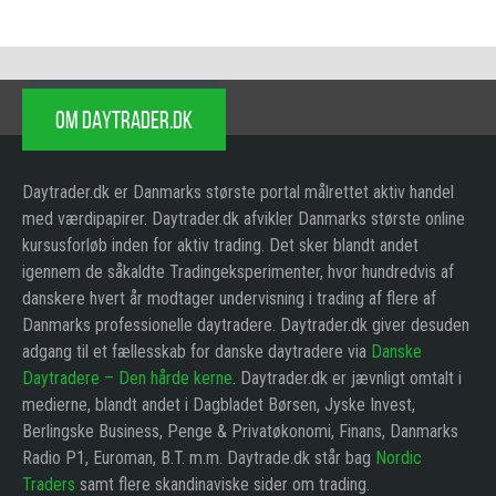
OM DAYTRADER.DK
Daytrader.dk er Danmarks største portal målrettet aktiv handel
med værdipapirer. Daytrader.dk afvikler Danmarks største online
kursusforløb inden for aktiv trading. Det sker blandt andet
igennem de såkaldte Tradingeksperimenter, hvor hundredvis af
danskere hvert år modtager undervisning i trading af flere af
Danmarks professionelle daytradere. Daytrader.dk giver desuden
adgang til et fællesskab for danske daytradere via
Danske
Daytradere – Den hårde kerne
. Daytrader.dk er jævnligt omtalt i
medierne, blandt andet i Dagbladet Børsen, Jyske Invest,
Berlingske Business, Penge & Privatøkonomi, Finans, Danmarks
Radio P1, Euroman, B.T. m.m. Daytrade.dk står bag
Nordic
Traders
samt flere skandinaviske sider om trading.