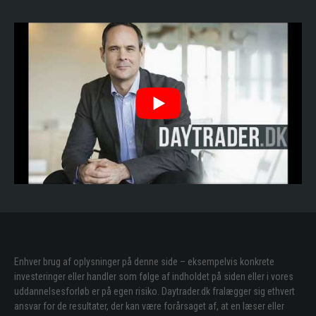
Enhver brug af oplysninger på denne side – eksempelvis konkrete
investeringer eller handler som følge af indholdet på siden eller i vores
uddannelsesforløb er på egen risiko. Daytrader.dk fralægger sig ethvert
ansvar for de resultater, der kan være forårsaget af, at en læser eller