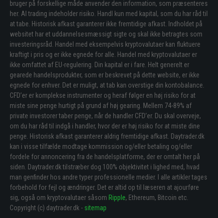
bruger på forskellige måde anvender den information, som præsenteres
her. Al trading indeholder risiko. Handl kun med kapital, som du har råd til
at tabe. Historisk afkast garanterer ikke fremtidige afkast. Indholdet på
websitet har et uddannelsesmæssigt sigte og skal ikke betragtes som
investeringsråd. Handel med eksempelvis kryptovalutaer kan fluktuere
kraftigt i pris og er ikke egnede for alle. Handel med kryptovalutaer er
ikke omfattet af EU-regulering. Din kapital er i fare. Helt generelt er
gearede handelsprodukter, som er beskrevet på dette website, er ikke
egnede for enhver. Det er muligt, at tab kan overstige din kontobalance.
CFD’er er komplekse instrumenter og heraf følger en høj risiko for at
miste sine penge hurtigt på grund af høj gearing. Mellem 74-89% af
private investorer taber penge, når de handler CFD’er. Du skal overveje,
om du har råd til indgå i handler, hvor der er høj risiko for at miste dine
penge. Historisk afkast garanterer aldrig fremtidige afkast. Daytrader.dk
kan i visse tilfælde modtage kommission og/eller betaling og/eller
fordele for annoncering fra de handelsplatforme, der er omtalt her på
siden. Daytrader.dk tilstræber dog 100% objektivitet i lighed med, hvad
man genfinder hos andre typer professionelle medier. I alle artikler tages
forbehold for fejl og ændringer. Det er altid op til læseren at ajourføre
sig, også om kryptovalutaer såsom
Ripple
, Ethereum, Bitcoin etc.
Copyright (c) daytrader.dk -
sitemap