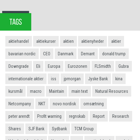
TAGS
aktiehandel
aktiekurser
aktien
aktienyheder
aktier
bavarian nordic
CEO
Danmark
Demant
donald trump
Downgrade
Eli
Europa
Eurozonen
FLSmidth
Gubra
internationale aktier
iss
jpmorgan
Jyske Bank
kina
kursmål
macro
Maintain
main text
Natural Resources
Netcompany
NKT
novo nordisk
omsætning
peter arendt
Profit warning
regnskab
Report
Research
Shares
SJF Bank
Sydbank
TCM Group