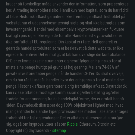
bruger på forskellige måde anvender den information, som præsenteres
her. Al trading indeholder risiko. Handl kun med kapital, som du har råd til
at tabe. Historisk afkast garanterer ikke fremtidige afkast. Indholdet på
websitet har et uddannelsesmæssigt sigte og skal ikke betragtes som
investeringsråd. Handel med eksempelvis kryptovalutaer kan fluktuere
kraftigt i pris og er ikke egnede for alle. Handel med kryptovalutaer er
ikke omfattet af EU-regulering. Din kapital er i fare. Helt generelt er
gearede handelsprodukter, som er beskrevet på dette website, er ikke
egnede for enhver. Det er muligt, at tab kan overstige din kontobalance.
CFD’er er komplekse instrumenter og heraf følger en høj risiko for at
miste sine penge hurtigt på grund af høj gearing. Mellem 74-89% af
private investorer taber penge, når de handler CFD’er. Du skal overveje,
om du har råd til indgå i handler, hvor der er høj risiko for at miste dine
penge. Historisk afkast garanterer aldrig fremtidige afkast. Daytrader.dk
kan i visse tilfælde modtage kommission og/eller betaling og/eller
fordele for annoncering fra de handelsplatforme, der er omtalt her på
siden. Daytrader.dk tilstræber dog 100% objektivitet i lighed med, hvad
man genfinder hos andre typer professionelle medier. I alle artikler tages
forbehold for fejl og ændringer. Det er altid op til læseren at ajourføre
sig, også om kryptovalutaer såsom
Ripple
, Ethereum, Bitcoin etc.
Copyright (c) daytrader.dk -
sitemap