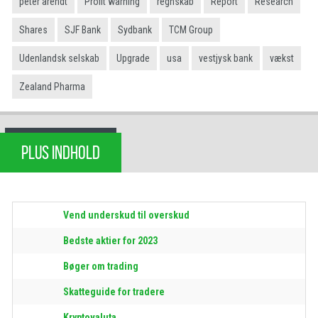
peter arendt
Profit warning
regnskab
Report
Research
Shares
SJF Bank
Sydbank
TCM Group
Udenlandsk selskab
Upgrade
usa
vestjysk bank
vækst
Zealand Pharma
PLUS INDHOLD
Vend underskud til overskud
Bedste aktier for 2023
Bøger om trading
Skatteguide for tradere
Kryptovaluta