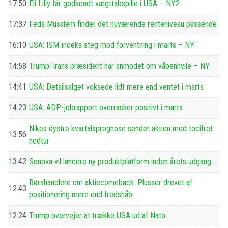
17:50
Eli Lilly får godkendt vægttabspille i USA – NY2
17:37
Feds Musalem finder det nuværende renteniveau passende
16:10
USA: ISM-indeks steg mod forventning i marts – NY
14:58
Trump: Irans præsident har anmodet om våbenhvile – NY
14:41
USA: Detailsalget voksede lidt mere end ventet i marts
14:23
USA: ADP-jobrapport overrasker positivt i marts
Nikes dystre kvartalsprognose sender aktien mod tocifret
13:56
nedtur
13:42
Sonova vil lancere ny produktplatform inden årets udgang
Børshandlere om aktiecomeback: Plusser drevet af
12:43
positionering mere end fredshåb
12:24
Trump overvejer at trække USA ud af Nato