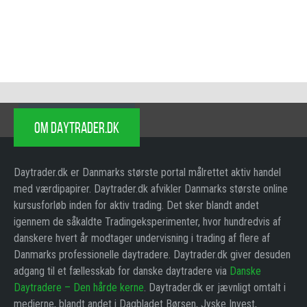
OM DAYTRADER.DK
Daytrader.dk er Danmarks største portal målrettet aktiv handel
med værdipapirer. Daytrader.dk afvikler Danmarks største online
kursusforløb inden for aktiv trading. Det sker blandt andet
igennem de såkaldte Tradingeksperimenter, hvor hundredvis af
danskere hvert år modtager undervisning i trading af flere af
Danmarks professionelle daytradere. Daytrader.dk giver desuden
adgang til et fællesskab for danske daytradere via
Danske
Daytradere – Den hårde kerne
. Daytrader.dk er jævnligt omtalt i
medierne, blandt andet i Dagbladet Børsen, Jyske Invest,