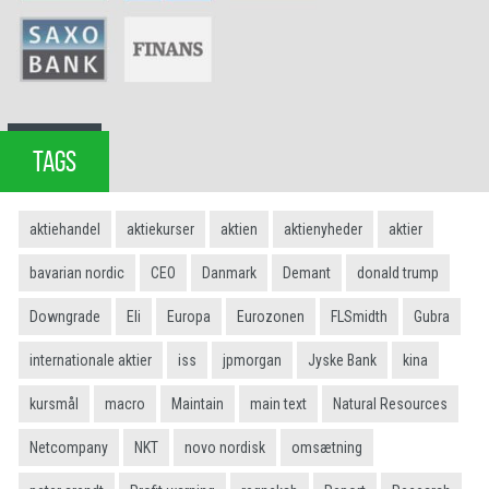
TAGS
aktiehandel
aktiekurser
aktien
aktienyheder
aktier
bavarian nordic
CEO
Danmark
Demant
donald trump
Downgrade
Eli
Europa
Eurozonen
FLSmidth
Gubra
internationale aktier
iss
jpmorgan
Jyske Bank
kina
kursmål
macro
Maintain
main text
Natural Resources
Netcompany
NKT
novo nordisk
omsætning