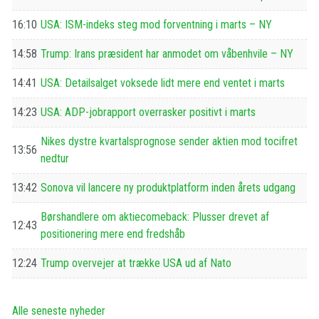
16:10
USA: ISM-indeks steg mod forventning i marts – NY
14:58
Trump: Irans præsident har anmodet om våbenhvile – NY
14:41
USA: Detailsalget voksede lidt mere end ventet i marts
14:23
USA: ADP-jobrapport overrasker positivt i marts
Nikes dystre kvartalsprognose sender aktien mod tocifret
13:56
nedtur
13:42
Sonova vil lancere ny produktplatform inden årets udgang
Børshandlere om aktiecomeback: Plusser drevet af
12:43
positionering mere end fredshåb
12:24
Trump overvejer at trække USA ud af Nato
Alle seneste nyheder