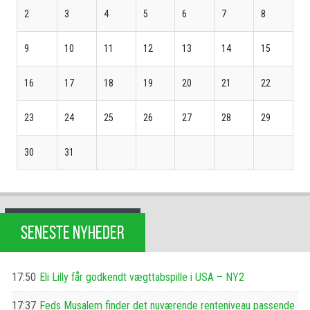
2
3
4
5
6
7
8
9
10
11
12
13
14
15
16
17
18
19
20
21
22
23
24
25
26
27
28
29
30
31
SENESTE NYHEDER
17:50
Eli Lilly får godkendt vægttabspille i USA – NY2
17:37
Feds Musalem finder det nuværende renteniveau passende