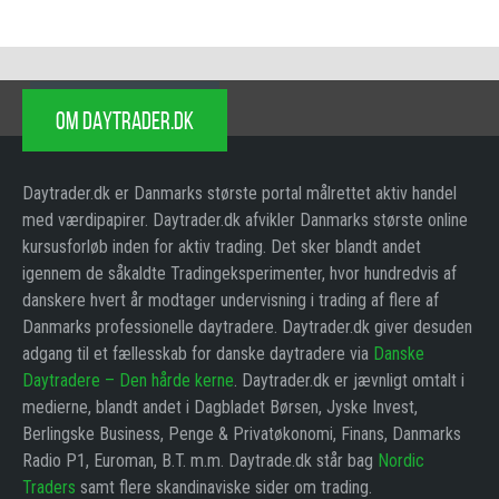
OM DAYTRADER.DK
Daytrader.dk er Danmarks største portal målrettet aktiv handel
med værdipapirer. Daytrader.dk afvikler Danmarks største online
kursusforløb inden for aktiv trading. Det sker blandt andet
igennem de såkaldte Tradingeksperimenter, hvor hundredvis af
danskere hvert år modtager undervisning i trading af flere af
Danmarks professionelle daytradere. Daytrader.dk giver desuden
adgang til et fællesskab for danske daytradere via
Danske
Daytradere – Den hårde kerne
. Daytrader.dk er jævnligt omtalt i
medierne, blandt andet i Dagbladet Børsen, Jyske Invest,
Berlingske Business, Penge & Privatøkonomi, Finans, Danmarks
Radio P1, Euroman, B.T. m.m. Daytrade.dk står bag
Nordic
Traders
samt flere skandinaviske sider om trading.