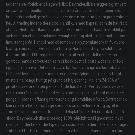
uddannelsesforløb er på egen risiko. Daytrader.dk fralægger sig ethvert
ansvar for de resultater, der kan være forårsaget af, at en læser eller
bruger på forskellige måde anvender den information, som præsenteres
her. Al trading indeholder risiko. Handl kun med kapital, som du har råd til
at tabe. Historisk afkast garanterer ikke fremtidige afkast. Indholdet på
websitet har et uddannelsesmæssigt sigte og skal ikke betragtes som
investeringsråd. Handel med eksempelvis kryptovalutaer kan fluktuere
kraftigt i pris og er ikke egnede for alle. Handel med kryptovalutaer er
ikke omfattet af EU-regulering. Din kapital er i fare. Helt generelt er
gearede handelsprodukter, som er beskrevet på dette website, er ikke
egnede for enhver. Det er muligt, at tab kan overstige din kontobalance.
CFD’er er komplekse instrumenter og heraf følger en høj risiko for at
miste sine penge hurtigt på grund af høj gearing. Mellem 74-89% af
private investorer taber penge, når de handler CFD’er. Du skal overveje,
om du har råd til indgå i handler, hvor der er høj risiko for at miste dine
penge. Historisk afkast garanterer aldrig fremtidige afkast. Daytrader.dk
kan i visse tilfælde modtage kommission og/eller betaling og/eller
fordele for annoncering fra de handelsplatforme, der er omtalt her på
siden. Daytrader.dk tilstræber dog 100% objektivitet i lighed med, hvad
man genfinder hos andre typer professionelle medier. I alle artikler tages
forbehold for fejl og ændringer. Det er altid op til læseren at ajourføre