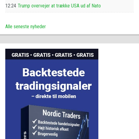
12:24
Trump overvejer at trække USA ud af Nato
Alle seneste nyheder