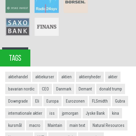
TAGS
aktiehandel
aktiekurser
aktien
aktienyheder
aktier
bavarian nordic
CEO
Danmark
Demant
donald trump
Downgrade
Eli
Europa
Eurozonen
FLSmidth
Gubra
internationale aktier
iss
jpmorgan
Jyske Bank
kina
kursmål
macro
Maintain
main text
Natural Resources