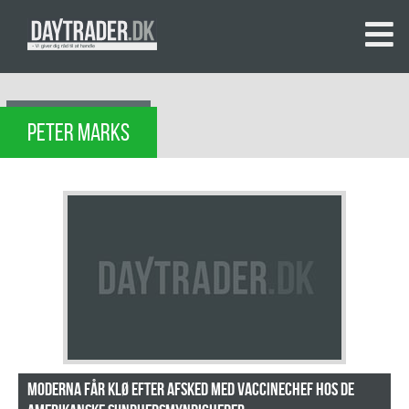
PETER MARKS
Moderna får klø efter afsked med vaccinechef hos de