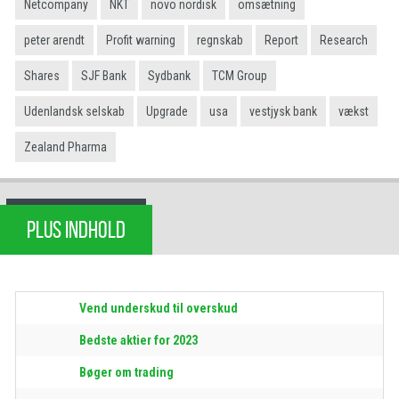
Netcompany
NKT
novo nordisk
omsætning
peter arendt
Profit warning
regnskab
Report
Research
Shares
SJF Bank
Sydbank
TCM Group
Udenlandsk selskab
Upgrade
usa
vestjysk bank
vækst
Zealand Pharma
PLUS INDHOLD
Vend underskud til overskud
Bedste aktier for 2023
Bøger om trading