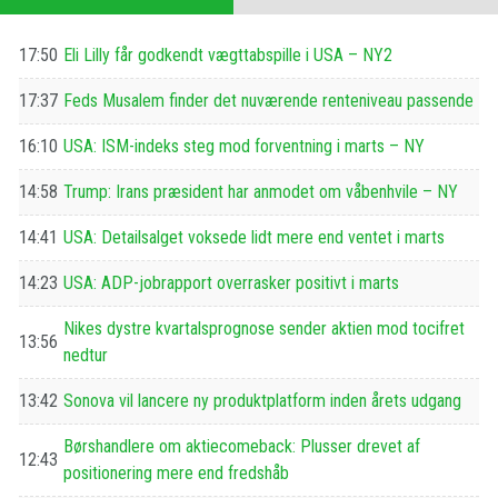
17:50
Eli Lilly får godkendt vægttabspille i USA – NY2
17:37
Feds Musalem finder det nuværende renteniveau passende
16:10
USA: ISM-indeks steg mod forventning i marts – NY
14:58
Trump: Irans præsident har anmodet om våbenhvile – NY
14:41
USA: Detailsalget voksede lidt mere end ventet i marts
14:23
USA: ADP-jobrapport overrasker positivt i marts
Nikes dystre kvartalsprognose sender aktien mod tocifret
13:56
nedtur
13:42
Sonova vil lancere ny produktplatform inden årets udgang
Børshandlere om aktiecomeback: Plusser drevet af
12:43
positionering mere end fredshåb