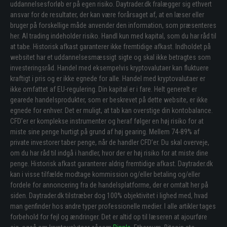
uddannelsesforløb er på egen risiko. Daytrader.dk fralægger sig ethvert
ansvar for de resultater, der kan være forårsaget af, at en læser eller
bruger på forskellige måde anvender den information, som præsenteres
her. Al trading indeholder risiko. Handl kun med kapital, som du har råd til
at tabe. Historisk afkast garanterer ikke fremtidige afkast. Indholdet på
websitet har et uddannelsesmæssigt sigte og skal ikke betragtes som
investeringsråd. Handel med eksempelvis kryptovalutaer kan fluktuere
kraftigt i pris og er ikke egnede for alle. Handel med kryptovalutaer er
ikke omfattet af EU-regulering. Din kapital er i fare. Helt generelt er
gearede handelsprodukter, som er beskrevet på dette website, er ikke
egnede for enhver. Det er muligt, at tab kan overstige din kontobalance.
CFD’er er komplekse instrumenter og heraf følger en høj risiko for at
miste sine penge hurtigt på grund af høj gearing. Mellem 74-89% af
private investorer taber penge, når de handler CFD’er. Du skal overveje,
om du har råd til indgå i handler, hvor der er høj risiko for at miste dine
penge. Historisk afkast garanterer aldrig fremtidige afkast. Daytrader.dk
kan i visse tilfælde modtage kommission og/eller betaling og/eller
fordele for annoncering fra de handelsplatforme, der er omtalt her på
siden. Daytrader.dk tilstræber dog 100% objektivitet i lighed med, hvad
man genfinder hos andre typer professionelle medier. I alle artikler tages
forbehold for fejl og ændringer. Det er altid op til læseren at ajourføre