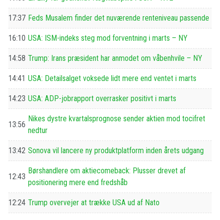
17:37
Feds Musalem finder det nuværende renteniveau passende
16:10
USA: ISM-indeks steg mod forventning i marts – NY
14:58
Trump: Irans præsident har anmodet om våbenhvile – NY
14:41
USA: Detailsalget voksede lidt mere end ventet i marts
14:23
USA: ADP-jobrapport overrasker positivt i marts
Nikes dystre kvartalsprognose sender aktien mod tocifret
13:56
nedtur
13:42
Sonova vil lancere ny produktplatform inden årets udgang
Børshandlere om aktiecomeback: Plusser drevet af
12:43
positionering mere end fredshåb
12:24
Trump overvejer at trække USA ud af Nato