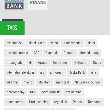
TAGS
aktiehandel
aktiekurser
aktien
aktienyheder
aktier
bavarian nordic
CEO
Danmark
Demant
donald trump
Downgrade
Eli
Europa
Eurozonen
FLSmidth
Gubra
internationale aktier
iss
jpmorgan
Jyske Bank
kina
kursmål
macro
Maintain
main text
Natural Resources
Netcompany
NKT
novo nordisk
omsætning
peter arendt
Profit warning
regnskab
Report
Research