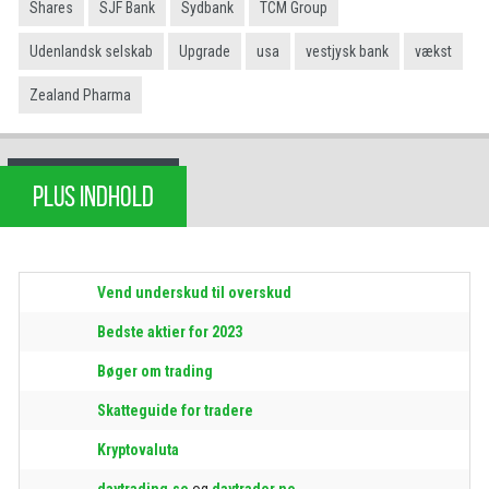
Shares
SJF Bank
Sydbank
TCM Group
Udenlandsk selskab
Upgrade
usa
vestjysk bank
vækst
Zealand Pharma
PLUS INDHOLD
Vend underskud til overskud
Bedste aktier for 2023
Bøger om trading
Skatteguide for tradere
Kryptovaluta
daytrading.se
og
daytrader.no