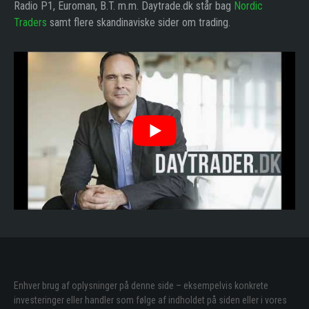
Radio P1, Euroman, B.T. m.m. Daytrade.dk står bag
Nordic
Traders
samt flere skandinaviske sider om trading.
Enhver brug af oplysninger på denne side – eksempelvis konkrete
investeringer eller handler som følge af indholdet på siden eller i vores