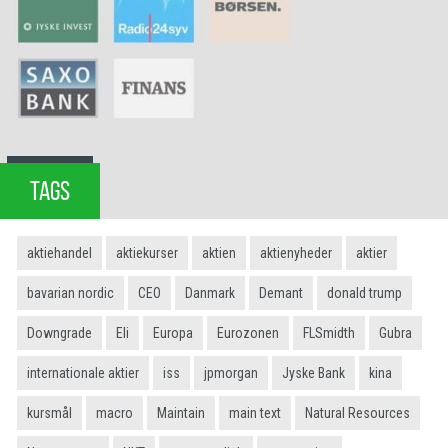
TAGS
aktiehandel
aktiekurser
aktien
aktienyheder
aktier
bavarian nordic
CEO
Danmark
Demant
donald trump
Downgrade
Eli
Europa
Eurozonen
FLSmidth
Gubra
internationale aktier
iss
jpmorgan
Jyske Bank
kina
kursmål
macro
Maintain
main text
Natural Resources