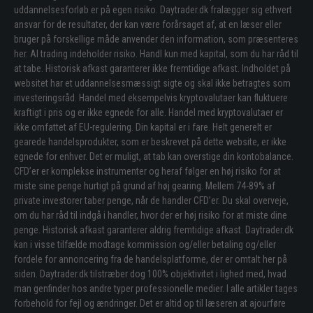
uddannelsesforløb er på egen risiko. Daytrader.dk fralægger sig ethvert
ansvar for de resultater, der kan være forårsaget af, at en læser eller
bruger på forskellige måde anvender den information, som præsenteres
her. Al trading indeholder risiko. Handl kun med kapital, som du har råd til
at tabe. Historisk afkast garanterer ikke fremtidige afkast. Indholdet på
websitet har et uddannelsesmæssigt sigte og skal ikke betragtes som
investeringsråd. Handel med eksempelvis kryptovalutaer kan fluktuere
kraftigt i pris og er ikke egnede for alle. Handel med kryptovalutaer er
ikke omfattet af EU-regulering. Din kapital er i fare. Helt generelt er
gearede handelsprodukter, som er beskrevet på dette website, er ikke
egnede for enhver. Det er muligt, at tab kan overstige din kontobalance.
CFD’er er komplekse instrumenter og heraf følger en høj risiko for at
miste sine penge hurtigt på grund af høj gearing. Mellem 74-89% af
private investorer taber penge, når de handler CFD’er. Du skal overveje,
om du har råd til indgå i handler, hvor der er høj risiko for at miste dine
penge. Historisk afkast garanterer aldrig fremtidige afkast. Daytrader.dk
kan i visse tilfælde modtage kommission og/eller betaling og/eller
fordele for annoncering fra de handelsplatforme, der er omtalt her på
siden. Daytrader.dk tilstræber dog 100% objektivitet i lighed med, hvad
man genfinder hos andre typer professionelle medier. I alle artikler tages
forbehold for fejl og ændringer. Det er altid op til læseren at ajourføre