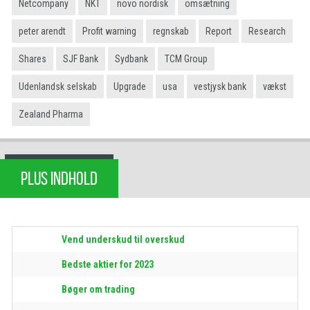
Netcompany
NKT
novo nordisk
omsætning
peter arendt
Profit warning
regnskab
Report
Research
Shares
SJF Bank
Sydbank
TCM Group
Udenlandsk selskab
Upgrade
usa
vestjysk bank
vækst
Zealand Pharma
PLUS INDHOLD
Vend underskud til overskud
Bedste aktier for 2023
Bøger om trading