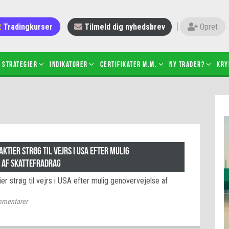
Tradingkurser
Tilmeld dig nyhedsbrev
Opret
Strategier
Indikatorer
Certifikater m.m.
Ny trader?
Kry
 gang med daytrading
Candlesticks – hvad er det?
r de bedste tradere og
Det betyder de nye ESMA-regler
torer
ABCD-mønsteret
 bruges stop-loss
Shortselling
aktier strøg til vejrs i USA efter mulig
sætter du på spil ved CFD-
 af skattefradrag
Gearing af aktier – hvad er det?
el?
ier strøg til vejrs i USA efter mulig genovervejelse af
 fungerer BULL & BEAR-
ikater
mentarer