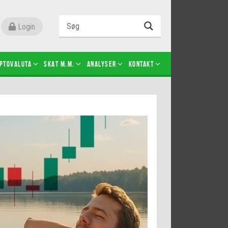
Login
ptovaluta
SKAT m.m.
Analyser
Kontakt
Level 2
Futures-kontrakter
Kopier Christian Jain Kongsted
Kopier Jeppe Kirk Bonde