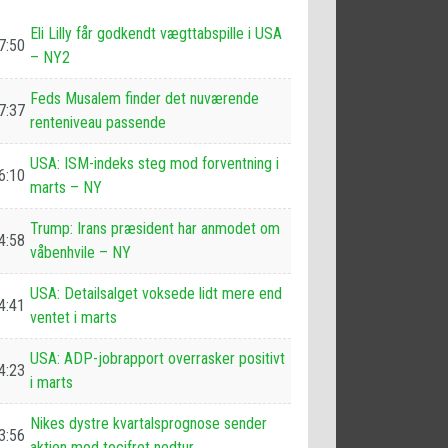
Eli Lilly får godkendt vægttabspille i USA
7:50
– NY2
Feds Musalem finder det nuværende
7:37
renteniveau passende
USA: ISM-indeks steg mod forventning i
6:10
marts – NY
Trump: Irans præsident har anmodet om
4:58
våbenhvile – NY
USA: Detailsalget voksede lidt mere end
4:41
ventet i marts
USA: ADP-jobrapport overrasker positivt
4:23
i marts
Nikes dystre kvartalsprognose sender
3:56
aktien mod tocifret nedtur