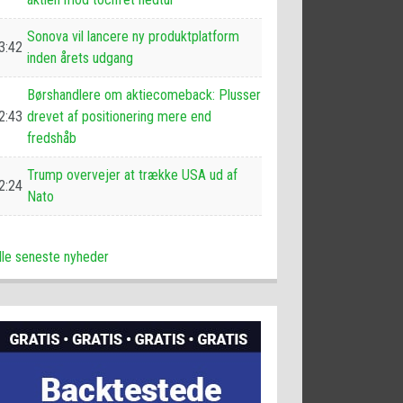
Sonova vil lancere ny produktplatform
3:42
inden årets udgang
Børshandlere om aktiecomeback: Plusser
2:43
drevet af positionering mere end
fredshåb
Trump overvejer at trække USA ud af
2:24
Nato
lle seneste nyheder