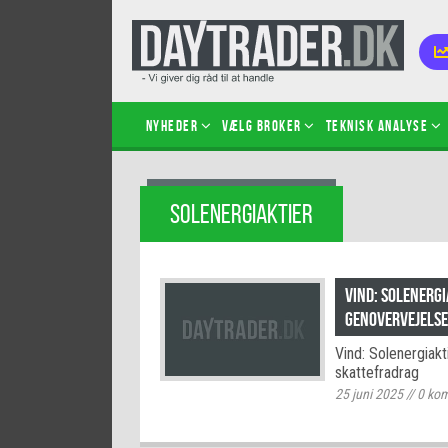
Nyheder
Vælg broker
Teknisk analyse
Kom i
SOLENERGIAKTIER
Kopié
inves
Sådan
Vind: Solenergi
Hvad 
genovervejelse
hand
Vind: Solenergiakt
Sådan
skattefradrag
certif
25 juni 2025
//
0
kom