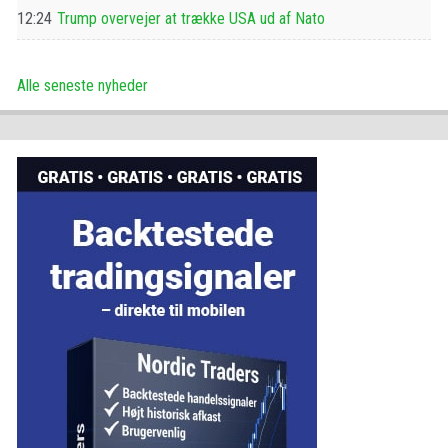
12:24
Trump overvejer at trække USA ud af Nato
Alle seneste nyheder