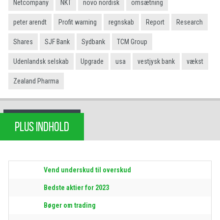
Netcompany
NKT
novo nordisk
omsætning
peter arendt
Profit warning
regnskab
Report
Research
Shares
SJF Bank
Sydbank
TCM Group
Udenlandsk selskab
Upgrade
usa
vestjysk bank
vækst
Zealand Pharma
PLUS INDHOLD
Vend underskud til overskud
Bedste aktier for 2023
Bøger om trading