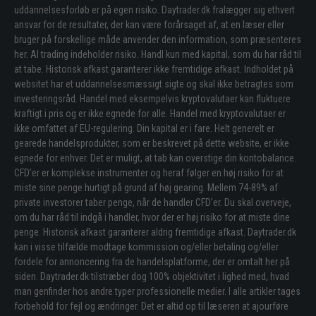
uddannelsesforløb er på egen risiko. Daytrader.dk fralægger sig ethvert
ansvar for de resultater, der kan være forårsaget af, at en læser eller
bruger på forskellige måde anvender den information, som præsenteres
her. Al trading indeholder risiko. Handl kun med kapital, som du har råd til
at tabe. Historisk afkast garanterer ikke fremtidige afkast. Indholdet på
websitet har et uddannelsesmæssigt sigte og skal ikke betragtes som
investeringsråd. Handel med eksempelvis kryptovalutaer kan fluktuere
kraftigt i pris og er ikke egnede for alle. Handel med kryptovalutaer er
ikke omfattet af EU-regulering. Din kapital er i fare. Helt generelt er
gearede handelsprodukter, som er beskrevet på dette website, er ikke
egnede for enhver. Det er muligt, at tab kan overstige din kontobalance.
CFD’er er komplekse instrumenter og heraf følger en høj risiko for at
miste sine penge hurtigt på grund af høj gearing. Mellem 74-89% af
private investorer taber penge, når de handler CFD’er. Du skal overveje,
om du har råd til indgå i handler, hvor der er høj risiko for at miste dine
penge. Historisk afkast garanterer aldrig fremtidige afkast. Daytrader.dk
kan i visse tilfælde modtage kommission og/eller betaling og/eller
fordele for annoncering fra de handelsplatforme, der er omtalt her på
siden. Daytrader.dk tilstræber dog 100% objektivitet i lighed med, hvad
man genfinder hos andre typer professionelle medier. I alle artikler tages
forbehold for fejl og ændringer. Det er altid op til læseren at ajourføre