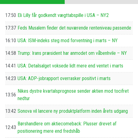
17:50
Eli Lilly får godkendt vægttabspille i USA – NY2
17:37
Feds Musalem finder det nuværende renteniveau passende
16:10
USA: ISM-indeks steg mod forventning i marts – NY
14:58
Trump: Irans præsident har anmodet om våbenhvile – NY
14:41
USA: Detailsalget voksede lidt mere end ventet i marts
14:23
USA: ADP-jobrapport overrasker positivt i marts
Nikes dystre kvartalsprognose sender aktien mod tocifret
13:56
nedtur
13:42
Sonova vil lancere ny produktplatform inden årets udgang
Børshandlere om aktiecomeback: Plusser drevet af
12:43
positionering mere end fredshåb