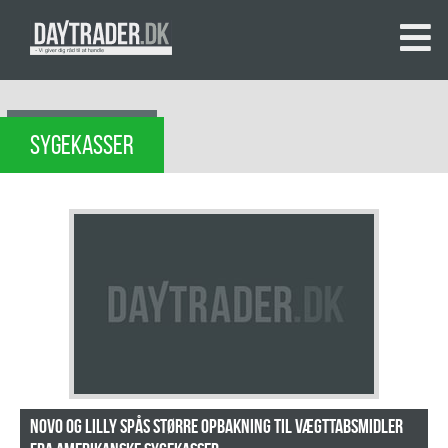
SYGEKASSER
Novo og Lilly spås større opbakning til vægttabsmidler