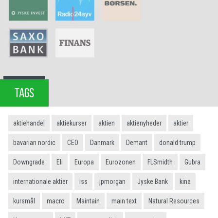
TAGS
aktiehandel
aktiekurser
aktien
aktienyheder
aktier
bavarian nordic
CEO
Danmark
Demant
donald trump
Downgrade
Eli
Europa
Eurozonen
FLSmidth
Gubra
internationale aktier
iss
jpmorgan
Jyske Bank
kina
kursmål
macro
Maintain
main text
Natural Resources