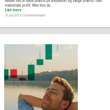
handel ved at købe præcis på lavpunktet og sælge præcis i den
maksimale profit. Men hvis du…
Læs mere
31 juli 2015
//
0
kommentarer