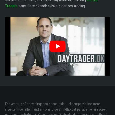
Traders
samt flere skandinaviske sider om trading.
Enhver brug af oplysninger på denne side – eksempelvis konkrete
investeringer eller handler som følge af indholdet på siden eller i vores
uddannelsesforløb er på egen risiko. Daytrader.dk fralægger sig ethvert