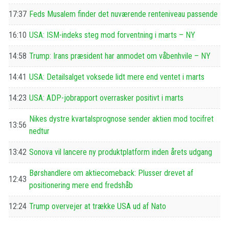
17:37
Feds Musalem finder det nuværende renteniveau passende
16:10
USA: ISM-indeks steg mod forventning i marts – NY
14:58
Trump: Irans præsident har anmodet om våbenhvile – NY
14:41
USA: Detailsalget voksede lidt mere end ventet i marts
14:23
USA: ADP-jobrapport overrasker positivt i marts
Nikes dystre kvartalsprognose sender aktien mod tocifret
13:56
nedtur
13:42
Sonova vil lancere ny produktplatform inden årets udgang
Børshandlere om aktiecomeback: Plusser drevet af
12:43
positionering mere end fredshåb
12:24
Trump overvejer at trække USA ud af Nato