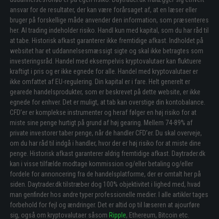
ansvar for de resultater, der kan være forårsaget af, at en læser eller
bruger på forskellige måde anvender den information, som præsenteres
her. Al trading indeholder risiko. Handl kun med kapital, som du har råd til
at tabe. Historisk afkast garanterer ikke fremtidige afkast. Indholdet på
websitet har et uddannelsesmæssigt sigte og skal ikke betragtes som
investeringsråd. Handel med eksempelvis kryptovalutaer kan fluktuere
kraftigt i pris og er ikke egnede for alle. Handel med kryptovalutaer er
ikke omfattet af EU-regulering. Din kapital er i fare. Helt generelt er
gearede handelsprodukter, som er beskrevet på dette website, er ikke
egnede for enhver. Det er muligt, at tab kan overstige din kontobalance.
CFD’er er komplekse instrumenter og heraf følger en høj risiko for at
miste sine penge hurtigt på grund af høj gearing. Mellem 74-89% af
private investorer taber penge, når de handler CFD’er. Du skal overveje,
om du har råd til indgå i handler, hvor der er høj risiko for at miste dine
penge. Historisk afkast garanterer aldrig fremtidige afkast. Daytrader.dk
kan i visse tilfælde modtage kommission og/eller betaling og/eller
fordele for annoncering fra de handelsplatforme, der er omtalt her på
siden. Daytrader.dk tilstræber dog 100% objektivitet i lighed med, hvad
man genfinder hos andre typer professionelle medier. I alle artikler tages
forbehold for fejl og ændringer. Det er altid op til læseren at ajourføre
sig, også om kryptovalutaer såsom
Ripple
, Ethereum, Bitcoin etc.