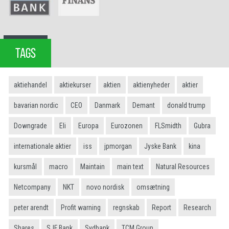
TAGS
aktiehandel
aktiekurser
aktien
aktienyheder
aktier
bavarian nordic
CEO
Danmark
Demant
donald trump
Downgrade
Eli
Europa
Eurozonen
FLSmidth
Gubra
internationale aktier
iss
jpmorgan
Jyske Bank
kina
kursmål
macro
Maintain
main text
Natural Resources
Netcompany
NKT
novo nordisk
omsætning
peter arendt
Profit warning
regnskab
Report
Research
Shares
SJF Bank
Sydbank
TCM Group