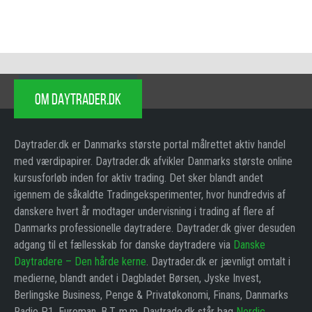
OM DAYTRADER.DK
Daytrader.dk er Danmarks største portal målrettet aktiv handel
med værdipapirer. Daytrader.dk afvikler Danmarks største online
kursusforløb inden for aktiv trading. Det sker blandt andet
igennem de såkaldte Tradingeksperimenter, hvor hundredvis af
danskere hvert år modtager undervisning i trading af flere af
Danmarks professionelle daytradere. Daytrader.dk giver desuden
adgang til et fællesskab for danske daytradere via
Danske
Daytradere – Den hårde kerne
. Daytrader.dk er jævnligt omtalt i
medierne, blandt andet i Dagbladet Børsen, Jyske Invest,
Berlingske Business, Penge & Privatøkonomi, Finans, Danmarks
Radio P1, Euroman, B.T. m.m. Daytrade.dk står bag
Nordic