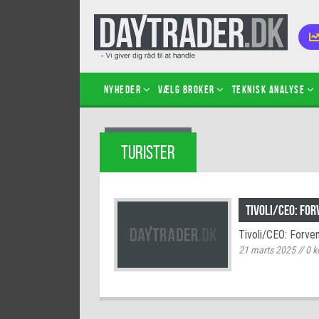
Nyheder
Vælg broker
Teknisk analyse
Kom i
TURISTER
Kopié
inves
Sådan
Tivoli/CEO: For
Hvad 
Tivoli/CEO: Forve
hand
21 marts 2025
//
0
k
Sådan
certif