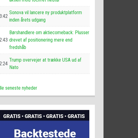
Sonova vil lancere ny produktplatform
3:42
inden årets udgang
Børshandlere om aktiecomeback: Plusser
2:43
drevet af positionering mere end
fredshåb
Trump overvejer at trække USA ud af
2:24
Nato
lle seneste nyheder