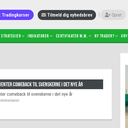
Tradingkurser
Tilmeld dig nyhedsbrev
Opret
Strategier
Indikatorer
Certifikater m.m.
Ny trader?
Kry
 gang med daytrading
Candlesticks – hvad er det?
r de bedste tradere og
Det betyder de nye ESMA-regler
torer
ABCD-mønsteret
 bruges stop-loss
Shortselling
venter comeback til svenskerne i det nye år
sætter du på spil ved CFD-
Gearing af aktier – hvad er det?
nter comeback til svenskerne i det nye år
el?
ommentarer
 fungerer BULL & BEAR-
ikater