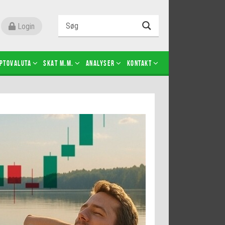
Login
ptovaluta
SKAT m.m.
Analyser
Kontakt
Level 2
Futures-kontrakter
Kopier Christian Jain Kongsted
Kopier Jeppe Kirk Bonde