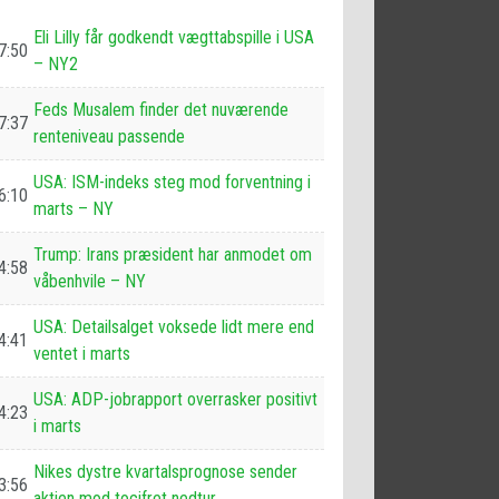
Eli Lilly får godkendt vægttabspille i USA
7:50
– NY2
Feds Musalem finder det nuværende
7:37
renteniveau passende
USA: ISM-indeks steg mod forventning i
6:10
marts – NY
Trump: Irans præsident har anmodet om
4:58
våbenhvile – NY
USA: Detailsalget voksede lidt mere end
4:41
ventet i marts
USA: ADP-jobrapport overrasker positivt
4:23
i marts
Nikes dystre kvartalsprognose sender
3:56
aktien mod tocifret nedtur