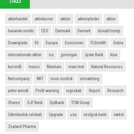
TAGS
aktiehandel
aktiekurser
aktien
aktienyheder
aktier
bavarian nordic
CEO
Danmark
Demant
donald trump
Downgrade
Eli
Europa
Eurozonen
FLSmidth
Gubra
internationale aktier
iss
jpmorgan
Jyske Bank
kina
kursmål
macro
Maintain
main text
Natural Resources
Netcompany
NKT
novo nordisk
omsætning
peter arendt
Profit warning
regnskab
Report
Research
Shares
SJF Bank
Sydbank
TCM Group
Udenlandsk selskab
Upgrade
usa
vestjysk bank
vækst
Zealand Pharma