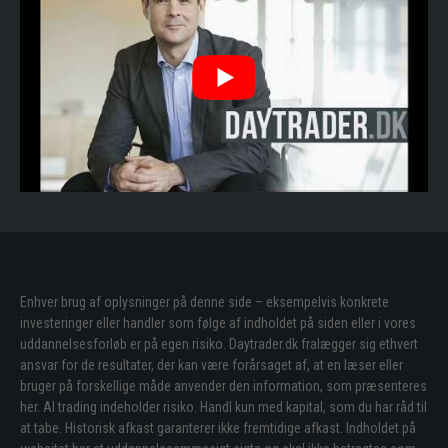
Enhver brug af oplysninger på denne side – eksempelvis konkrete
investeringer eller handler som følge af indholdet på siden eller i vores
uddannelsesforløb er på egen risiko. Daytrader.dk fralægger sig ethvert
ansvar for de resultater, der kan være forårsaget af, at en læser eller
bruger på forskellige måde anvender den information, som præsenteres
her. Al trading indeholder risiko. Handl kun med kapital, som du har råd til
at tabe. Historisk afkast garanterer ikke fremtidige afkast. Indholdet på