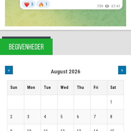
BEGIVENHEDER
«
»
August 2026
Sun
Mon
Tue
Wed
Thu
Fri
Sat
1
2
3
4
5
6
7
8