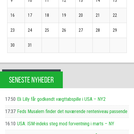
9
10
11
12
13
14
15
16
17
18
19
20
21
22
23
24
25
26
27
28
29
30
31
SENESTE NYHEDER
17:50
Eli Lilly får godkendt vægttabspille i USA – NY2
17:37
Feds Musalem finder det nuværende renteniveau passende
16:10
USA: ISM-indeks steg mod forventning i marts – NY