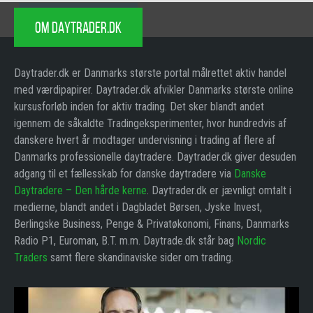
OM DAYTRADER.DK
Daytrader.dk er Danmarks største portal målrettet aktiv handel
med værdipapirer. Daytrader.dk afvikler Danmarks største online
kursusforløb inden for aktiv trading. Det sker blandt andet
igennem de såkaldte Tradingeksperimenter, hvor hundredvis af
danskere hvert år modtager undervisning i trading af flere af
Danmarks professionelle daytradere. Daytrader.dk giver desuden
adgang til et fællesskab for danske daytradere via
Danske
Daytradere – Den hårde kerne
. Daytrader.dk er jævnligt omtalt i
medierne, blandt andet i Dagbladet Børsen, Jyske Invest,
Berlingske Business, Penge & Privatøkonomi, Finans, Danmarks
Radio P1, Euroman, B.T. m.m. Daytrade.dk står bag
Nordic
Traders
samt flere skandinaviske sider om trading.