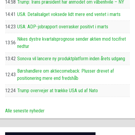
14:58
Trump: Irans præsident har anmodet om våbenhvile – NY
14:41
USA: Detailsalget voksede lidt mere end ventet i marts
14:23
USA: ADP-jobrapport overrasker positivt i marts
Nikes dystre kvartalsprognose sender aktien mod tocifret
13:56
nedtur
13:42
Sonova vil lancere ny produktplatform inden årets udgang
Børshandlere om aktiecomeback: Plusser drevet af
12:43
positionering mere end fredshåb
12:24
Trump overvejer at trække USA ud af Nato
Alle seneste nyheder