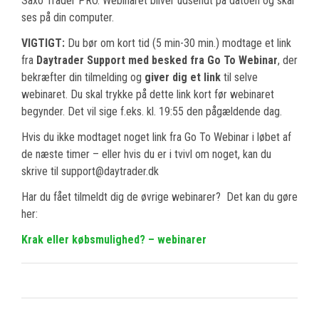
Saxo Trader PRO. Webinaret bliver udsendt på datoen og skal
ses på din computer.
VIGTIGT:
Du bør om kort tid (5 min-30 min.) modtage et link
fra
Daytrader Support med besked fra Go To Webinar
, der
bekræfter din tilmelding og
giver dig et link
til selve
webinaret. Du skal trykke på dette link kort før webinaret
begynder. Det vil sige f.eks. kl. 19:55 den pågældende dag.
Hvis du ikke modtaget noget link fra Go To Webinar i løbet af
de næste timer – eller hvis du er i tvivl om noget, kan du
skrive til support@daytrader.dk
Har du fået tilmeldt dig de øvrige webinarer? Det kan du gøre
her:
Krak eller købsmulighed? – webinarer