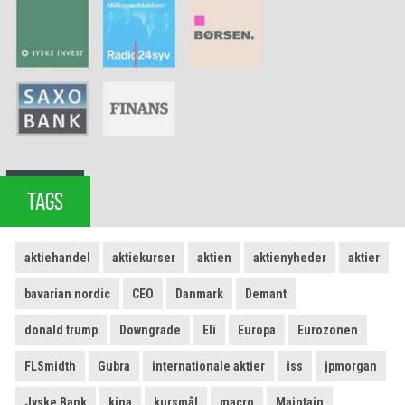
TAGS
aktiehandel
aktiekurser
aktien
aktienyheder
aktier
bavarian nordic
CEO
Danmark
Demant
donald trump
Downgrade
Eli
Europa
Eurozonen
FLSmidth
Gubra
internationale aktier
iss
jpmorgan
Jyske Bank
kina
kursmål
macro
Maintain