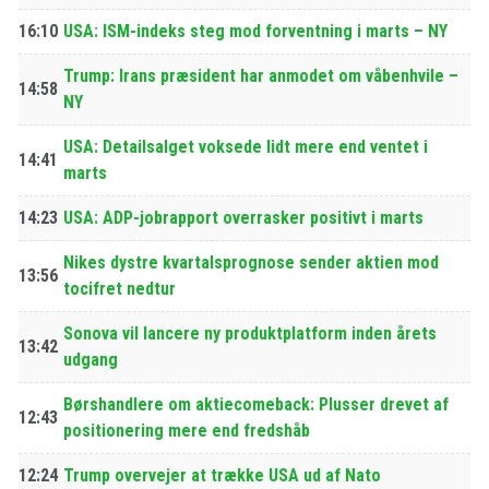
16:10
USA: ISM-indeks steg mod forventning i marts – NY
Trump: Irans præsident har anmodet om våbenhvile –
14:58
NY
USA: Detailsalget voksede lidt mere end ventet i
14:41
marts
14:23
USA: ADP-jobrapport overrasker positivt i marts
Nikes dystre kvartalsprognose sender aktien mod
13:56
tocifret nedtur
Sonova vil lancere ny produktplatform inden årets
13:42
udgang
Børshandlere om aktiecomeback: Plusser drevet af
12:43
positionering mere end fredshåb
12:24
Trump overvejer at trække USA ud af Nato