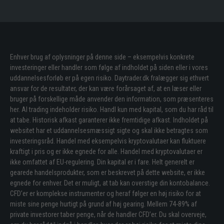
Enhver brug af oplysninger på denne side – eksempelvis konkrete
investeringer eller handler som følge af indholdet på siden eller i vores
uddannelsesforløb er på egen risiko. Daytrader.dk fralægger sig ethvert
ansvar for de resultater, der kan være forårsaget af, at en læser eller
bruger på forskellige måde anvender den information, som præsenteres
her. Al trading indeholder risiko. Handl kun med kapital, som du har råd til
at tabe. Historisk afkast garanterer ikke fremtidige afkast. Indholdet på
websitet har et uddannelsesmæssigt sigte og skal ikke betragtes som
investeringsråd. Handel med eksempelvis kryptovalutaer kan fluktuere
kraftigt i pris og er ikke egnede for alle. Handel med kryptovalutaer er
ikke omfattet af EU-regulering. Din kapital er i fare. Helt generelt er
gearede handelsprodukter, som er beskrevet på dette website, er ikke
egnede for enhver. Det er muligt, at tab kan overstige din kontobalance.
CFD’er er komplekse instrumenter og heraf følger en høj risiko for at
miste sine penge hurtigt på grund af høj gearing. Mellem 74-89% af
private investorer taber penge, når de handler CFD’er. Du skal overveje,