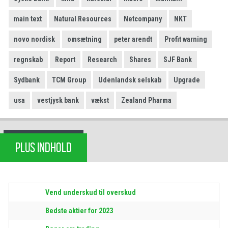
main text
Natural Resources
Netcompany
NKT
novo nordisk
omsætning
peter arendt
Profit warning
regnskab
Report
Research
Shares
SJF Bank
Sydbank
TCM Group
Udenlandsk selskab
Upgrade
usa
vestjysk bank
vækst
Zealand Pharma
PLUS INDHOLD
Vend underskud til overskud
Bedste aktier for 2023