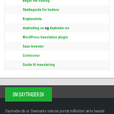
Bøger om trading
Skatteguide for tradere
Kryptovaluta
daytrading.se
og
daytrader.no
WordPress translation plugin
Saxo Investor
Coinisseur
Guide til investering
OM DAYTRADER.DK
Daytrader.dk er Danmarks største portal målrettet aktiv handel