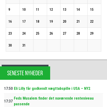
9
10
11
12
13
14
15
16
17
18
19
20
21
22
23
24
25
26
27
28
29
30
31
SENESTE NYHEDER
17:50
Eli Lilly får godkendt vægttabspille i USA – NY2
Feds Musalem finder det nuværende renteniveau
17:37
passende