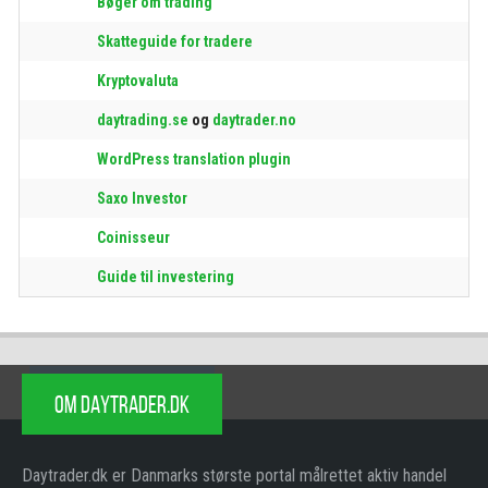
Bøger om trading
Skatteguide for tradere
Kryptovaluta
daytrading.se
og
daytrader.no
WordPress translation plugin
Saxo Investor
Coinisseur
Guide til investering
OM DAYTRADER.DK
Daytrader.dk er Danmarks største portal målrettet aktiv handel