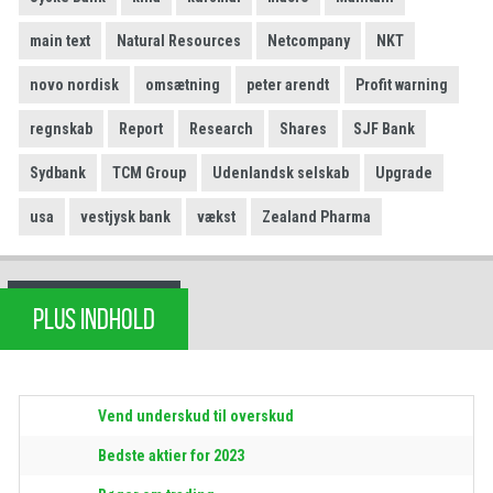
main text
Natural Resources
Netcompany
NKT
novo nordisk
omsætning
peter arendt
Profit warning
regnskab
Report
Research
Shares
SJF Bank
Sydbank
TCM Group
Udenlandsk selskab
Upgrade
usa
vestjysk bank
vækst
Zealand Pharma
PLUS INDHOLD
Vend underskud til overskud
Bedste aktier for 2023