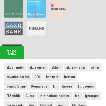
TAGS
aktiehandel
aktiekurser
aktien
aktienyheder
aktier
bavarian nordic
CEO
Danmark
Demant
donald trump
Downgrade
Eli
Europa
Eurozonen
FLSmidth
Gubra
internationale aktier
iss
jpmorgan
Jyske Bank
kina
kursmål
macro
Maintain