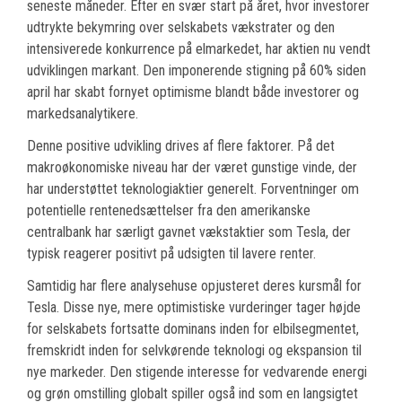
seneste måneder. Efter en svær start på året, hvor investorer
udtrykte bekymring over selskabets vækstrater og den
intensiverede konkurrence på elmarkedet, har aktien nu vendt
udviklingen markant. Den imponerende stigning på 60% siden
april har skabt fornyet optimisme blandt både investorer og
markedsanalytikere.
Denne positive udvikling drives af flere faktorer. På det
makroøkonomiske niveau har der været gunstige vinde, der
har understøttet teknologiaktier generelt. Forventninger om
potentielle rentenedsættelser fra den amerikanske
centralbank har særligt gavnet vækstaktier som Tesla, der
typisk reagerer positivt på udsigten til lavere renter.
Samtidig har flere analysehuse opjusteret deres kursmål for
Tesla. Disse nye, mere optimistiske vurderinger tager højde
for selskabets fortsatte dominans inden for elbilsegmentet,
fremskridt inden for selvkørende teknologi og ekspansion til
nye markeder. Den stigende interesse for vedvarende energi
og grøn omstilling globalt spiller også ind som en langsigtet