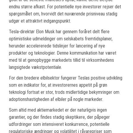
endnu større afkast. For potentielle nye investorer rejser det
spørgsmålet om, hvorvidt det nuværende prisniveau stadig
udgør et attraktivt indgangspunkt.
Tesla-direktør Elon Musk har gennem foråret delt flere
optimistiske udmeldinger om selskabets fremtidsplaner,
herunder accelererede tidslinjer for lancering af nye
produkter og teknologier. Denne kommunikation har været
med til at genopbygge markedets tillid til virksomhedens
langsigtede vækstpotentiale.
For den bredere elbilsektor fungerer Teslas positive udvikling
som en indikator for, at investorernes appetit på grøn
teknologi fortsat er stor, trods midlertidige bekymringer om
adoptionshastigheden af elbiler på nogle markeder.
Som altid med aktiemarkedet er der naturligvis ingen
garantier, og der findes stadig skeptikere, der påpeger
udfordringer som intensiveret konkurrence, potentielle
regulatoriske ændringer og volatilitet i råvarepriser som