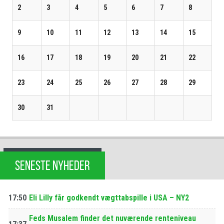
2
3
4
5
6
7
8
9
10
11
12
13
14
15
16
17
18
19
20
21
22
23
24
25
26
27
28
29
30
31
SENESTE NYHEDER
17:50
Eli Lilly får godkendt vægttabspille i USA – NY2
Feds Musalem finder det nuværende renteniveau