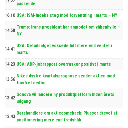
17:37
passende
16:10
USA: ISM-indeks steg mod forventning i marts – NY
Trump: Irans præsident har anmodet om våbenhvile –
14:58
NY
USA: Detailsalget voksede lidt mere end ventet i
14:41
marts
14:23
USA: ADP-jobrapport overrasker positivt i marts
Nikes dystre kvartalsprognose sender aktien mod
13:56
tocifret nedtur
Sonova vil lancere ny produktplatform inden årets
13:42
udgang
Børshandlere om aktiecomeback: Plusser drevet af
12:43
positionering mere end fredshåb