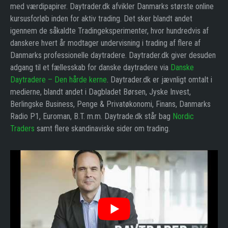
med værdipapirer. Daytrader.dk afvikler Danmarks største online
kursusforløb inden for aktiv trading. Det sker blandt andet
igennem de såkaldte Tradingeksperimenter, hvor hundredvis af
danskere hvert år modtager undervisning i trading af flere af
Danmarks professionelle daytradere. Daytrader.dk giver desuden
adgang til et fællesskab for danske daytradere via
Danske
Daytradere – Den hårde kerne
. Daytrader.dk er jævnligt omtalt i
medierne, blandt andet i Dagbladet Børsen, Jyske Invest,
Berlingske Business, Penge & Privatøkonomi, Finans, Danmarks
Radio P1, Euroman, B.T. m.m. Daytrade.dk står bag
Nordic
Traders
samt flere skandinaviske sider om trading.