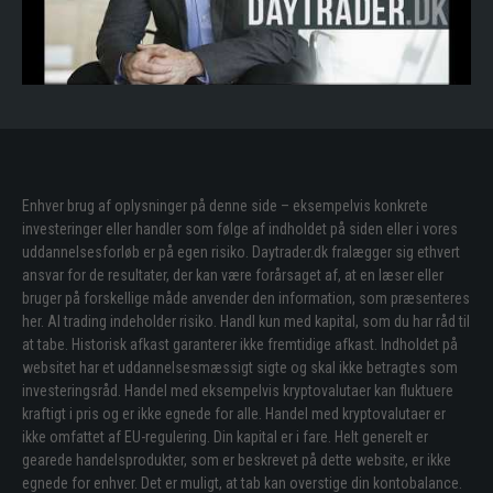
Enhver brug af oplysninger på denne side – eksempelvis konkrete
investeringer eller handler som følge af indholdet på siden eller i vores
uddannelsesforløb er på egen risiko. Daytrader.dk fralægger sig ethvert
ansvar for de resultater, der kan være forårsaget af, at en læser eller
bruger på forskellige måde anvender den information, som præsenteres
her. Al trading indeholder risiko. Handl kun med kapital, som du har råd til
at tabe. Historisk afkast garanterer ikke fremtidige afkast. Indholdet på
websitet har et uddannelsesmæssigt sigte og skal ikke betragtes som
investeringsråd. Handel med eksempelvis kryptovalutaer kan fluktuere
kraftigt i pris og er ikke egnede for alle. Handel med kryptovalutaer er
ikke omfattet af EU-regulering. Din kapital er i fare. Helt generelt er
gearede handelsprodukter, som er beskrevet på dette website, er ikke
egnede for enhver. Det er muligt, at tab kan overstige din kontobalance.