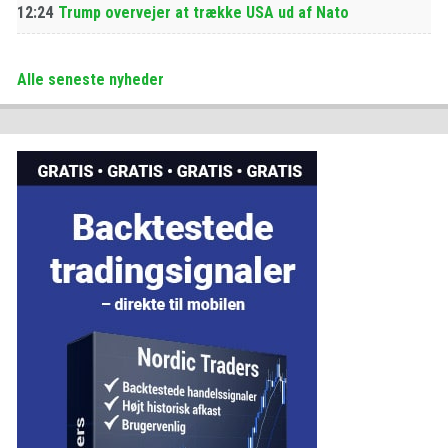
12:24
Trump overvejer at trække USA ud af Nato
Alle seneste nyheder