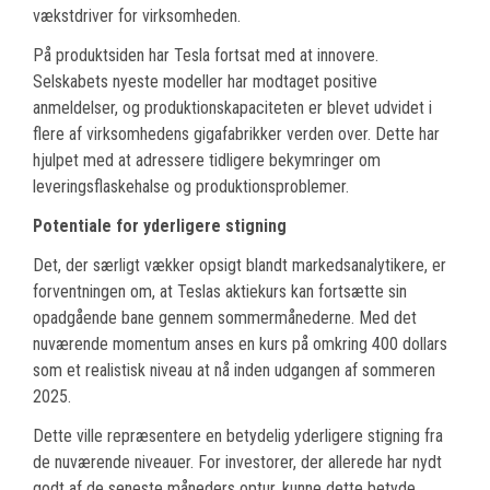
vækstdriver for virksomheden.
På produktsiden har Tesla fortsat med at innovere.
Selskabets nyeste modeller har modtaget positive
anmeldelser, og produktionskapaciteten er blevet udvidet i
flere af virksomhedens gigafabrikker verden over. Dette har
hjulpet med at adressere tidligere bekymringer om
leveringsflaskehalse og produktionsproblemer.
Potentiale for yderligere stigning
Det, der særligt vækker opsigt blandt markedsanalytikere, er
forventningen om, at Teslas aktiekurs kan fortsætte sin
opadgående bane gennem sommermånederne. Med det
nuværende momentum anses en kurs på omkring 400 dollars
som et realistisk niveau at nå inden udgangen af sommeren
2025.
Dette ville repræsentere en betydelig yderligere stigning fra
de nuværende niveauer. For investorer, der allerede har nydt
godt af de seneste måneders optur, kunne dette betyde