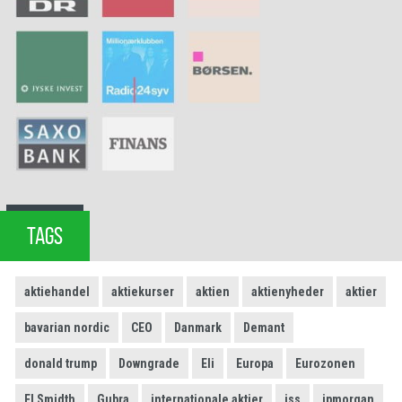
TAGS
aktiehandel
aktiekurser
aktien
aktienyheder
aktier
bavarian nordic
CEO
Danmark
Demant
donald trump
Downgrade
Eli
Europa
Eurozonen
FLSmidth
Gubra
internationale aktier
iss
jpmorgan