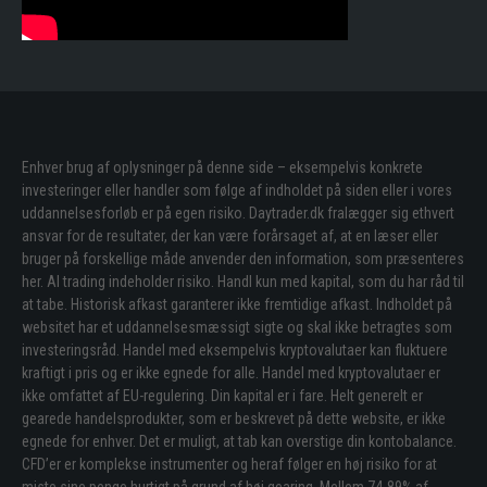
Enhver brug af oplysninger på denne side – eksempelvis konkrete
investeringer eller handler som følge af indholdet på siden eller i vores
uddannelsesforløb er på egen risiko. Daytrader.dk fralægger sig ethvert
ansvar for de resultater, der kan være forårsaget af, at en læser eller
bruger på forskellige måde anvender den information, som præsenteres
her. Al trading indeholder risiko. Handl kun med kapital, som du har råd til
at tabe. Historisk afkast garanterer ikke fremtidige afkast. Indholdet på
websitet har et uddannelsesmæssigt sigte og skal ikke betragtes som
investeringsråd. Handel med eksempelvis kryptovalutaer kan fluktuere
kraftigt i pris og er ikke egnede for alle. Handel med kryptovalutaer er
ikke omfattet af EU-regulering. Din kapital er i fare. Helt generelt er
gearede handelsprodukter, som er beskrevet på dette website, er ikke
egnede for enhver. Det er muligt, at tab kan overstige din kontobalance.
CFD’er er komplekse instrumenter og heraf følger en høj risiko for at