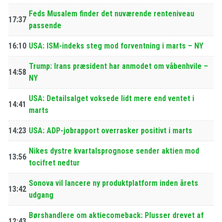
Feds Musalem finder det nuværende renteniveau
17:37
passende
16:10
USA: ISM-indeks steg mod forventning i marts – NY
Trump: Irans præsident har anmodet om våbenhvile –
14:58
NY
USA: Detailsalget voksede lidt mere end ventet i
14:41
marts
14:23
USA: ADP-jobrapport overrasker positivt i marts
Nikes dystre kvartalsprognose sender aktien mod
13:56
tocifret nedtur
Sonova vil lancere ny produktplatform inden årets
13:42
udgang
Børshandlere om aktiecomeback: Plusser drevet af
12:43