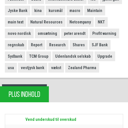
Jyske Bank
kina
kursmål
macro
Maintain
main text
Natural Resources
Netcompany
NKT
novo nordisk
omsætning
peter arendt
Profit warning
regnskab
Report
Research
Shares
SJF Bank
Sydbank
TCM Group
Udenlandsk selskab
Upgrade
usa
vestjysk bank
vækst
Zealand Pharma
PLUS INDHOLD
Vend underskud til overskud