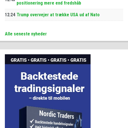
positionering mere end fredshåb
12:24
Trump overvejer at trække USA ud af Nato
Alle seneste nyheder