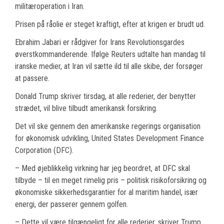
militæroperation i Iran.
Prisen på råolie er steget kraftigt, efter at krigen er brudt ud.
Ebrahim Jabari er rådgiver for Irans Revolutionsgardes
øverstkommanderende. Ifølge Reuters udtalte han mandag til
iranske medier, at Iran vil sætte ild til alle skibe, der forsøger
at passere.
Donald Trump skriver tirsdag, at alle rederier, der benytter
strædet, vil blive tilbudt amerikansk forsikring.
Det vil ske gennem den amerikanske regerings organisation
for økonomisk udvikling, United States Development Finance
Corporation (DFC).
– Med øjeblikkelig virkning har jeg beordret, at DFC skal
tilbyde – til en meget rimelig pris – politisk risikoforsikring og
økonomiske sikkerhedsgarantier for al maritim handel, især
energi, der passerer gennem golfen.
– Dette vil være tilgængeligt for alle rederier, skriver Trump