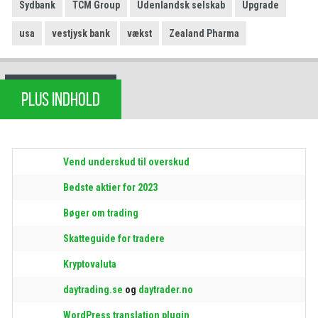
Sydbank
TCM Group
Udenlandsk selskab
Upgrade
usa
vestjysk bank
vækst
Zealand Pharma
PLUS INDHOLD
Vend underskud til overskud
Bedste aktier for 2023
Bøger om trading
Skatteguide for tradere
Kryptovaluta
daytrading.se
og
daytrader.no
WordPress translation plugin