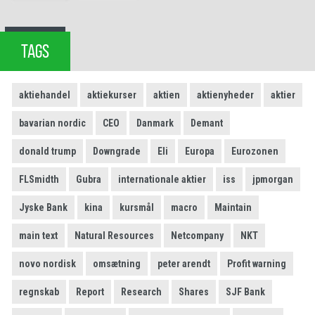
TAGS
aktiehandel
aktiekurser
aktien
aktienyheder
aktier
bavarian nordic
CEO
Danmark
Demant
donald trump
Downgrade
Eli
Europa
Eurozonen
FLSmidth
Gubra
internationale aktier
iss
jpmorgan
Jyske Bank
kina
kursmål
macro
Maintain
main text
Natural Resources
Netcompany
NKT
novo nordisk
omsætning
peter arendt
Profit warning
regnskab
Report
Research
Shares
SJF Bank