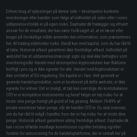
Enhver brug af oplysninger på denne side – eksempelvis konkrete
investeringer eller handler som følge af indholdet på siden eller i vores
uddannelsesforløb er på egen risiko. Daytrader.dk fralægger sig ethvert
ansvar for de resultater, der kan være forårsaget af, at en læser eller
bruger på forskellige måde anvender den information, som præsenteres
her. Al trading indeholder risiko. Handl kun med kapital, som du har råd til
at tabe. Historisk afkast garanterer ikke fremtidige afkast. Indholdet på
websitet har et uddannelsesmæssigt sigte og skal ikke betragtes som
investeringsråd. Handel med eksempelvis kryptovalutaer kan fluktuere
kraftigt i pris og er ikke egnede for alle. Handel med kryptovalutaer er
ikke omfattet af EU-regulering. Din kapital er i fare. Helt generelt er
gearede handelsprodukter, som er beskrevet på dette website, er ikke
egnede for enhver. Det er muligt, at tab kan overstige din kontobalance.
CFD’er er komplekse instrumenter og heraf følger en høj risiko for at
miste sine penge hurtigt på grund af høj gearing. Mellem 74-89% af
private investorer taber penge, når de handler CFD’er. Du skal overveje,
om du har råd til indgå i handler, hvor der er høj risiko for at miste dine
penge. Historisk afkast garanterer aldrig fremtidige afkast. Daytrader.dk
kan i visse tilfælde modtage kommission og/eller betaling og/eller
fordele for annoncering fra de handelsplatforme, der er omtalt her på