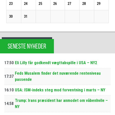
23
24
25
26
27
28
29
30
31
SENESTE NYHEDER
17:50
Eli Lilly får godkendt vægttabspille i USA – NY2
Feds Musalem finder det nuværende renteniveau
17:37
passende
16:10
USA: ISM-indeks steg mod forventning i marts – NY
Trump: Irans præsident har anmodet om våbenhvile –
14:58
NY