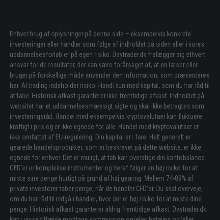
Enhver brug af oplysninger på denne side – eksempelvis konkrete
investeringer eller handler som følge af indholdet på siden eller i vores
uddannelsesforløb er på egen risiko. Daytrader.dk fralægger sig ethvert
ansvar for de resultater, der kan være forårsaget af, at en læser eller
bruger på forskellige måde anvender den information, som præsenteres
her. Al trading indeholder risiko. Handl kun med kapital, som du har råd til
at tabe. Historisk afkast garanterer ikke fremtidige afkast. Indholdet på
websitet har et uddannelsesmæssigt sigte og skal ikke betragtes som
investeringsråd. Handel med eksempelvis kryptovalutaer kan fluktuere
kraftigt i pris og er ikke egnede for alle. Handel med kryptovalutaer er
ikke omfattet af EU-regulering. Din kapital er i fare. Helt generelt er
gearede handelsprodukter, som er beskrevet på dette website, er ikke
egnede for enhver. Det er muligt, at tab kan overstige din kontobalance.
CFD’er er komplekse instrumenter og heraf følger en høj risiko for at
miste sine penge hurtigt på grund af høj gearing. Mellem 74-89% af
private investorer taber penge, når de handler CFD’er. Du skal overveje,
om du har råd til indgå i handler, hvor der er høj risiko for at miste dine
penge. Historisk afkast garanterer aldrig fremtidige afkast. Daytrader.dk
kan i visse tilfælde modtage kommission og/eller betaling og/eller