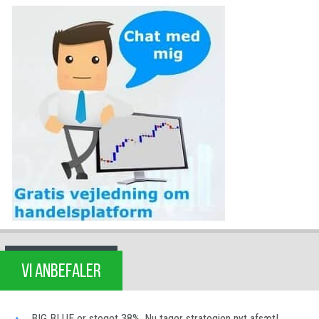
VI ANBEFALER
BIG BLUE er steget 38%. Nu tager strategien nyt afsæt!