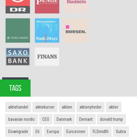
TAGS
aktiehandel
aktiekurser
aktien
aktienyheder
aktier
bavarian nordic
CEO
Danmark
Demant
donald trump
Downgrade
Eli
Europa
Eurozonen
FLSmidth
Gubra