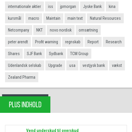
internationale aktier
iss
jpmorgan
Jyske Bank
kina
kursmål
macro
Maintain
main text
Natural Resources
Netcompany
NKT
novo nordisk
omsætning
peter arendt
Profit warning
regnskab
Report
Research
Shares
SJF Bank
Sydbank
TCM Group
Udenlandsk selskab
Upgrade
usa
vestjysk bank
vækst
Zealand Pharma
PLUS INDHOLD
Vend underskud til overskud