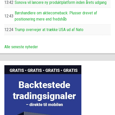
13:42
Sonova vil lancere ny produktplatform inden årets udgang
Børshandlere om aktiecomeback: Plusser drevet af
12:43
positionering mere end fredshåb
12:24
Trump overvejer at trække USA ud af Nato
Alle seneste nyheder