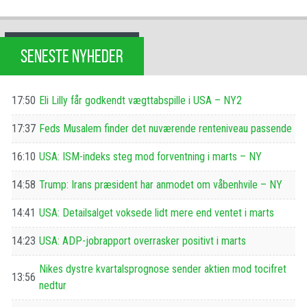
SENESTE NYHEDER
17:50
Eli Lilly får godkendt vægttabspille i USA – NY2
17:37
Feds Musalem finder det nuværende renteniveau passende
16:10
USA: ISM-indeks steg mod forventning i marts – NY
14:58
Trump: Irans præsident har anmodet om våbenhvile – NY
14:41
USA: Detailsalget voksede lidt mere end ventet i marts
14:23
USA: ADP-jobrapport overrasker positivt i marts
Nikes dystre kvartalsprognose sender aktien mod tocifret
13:56
nedtur