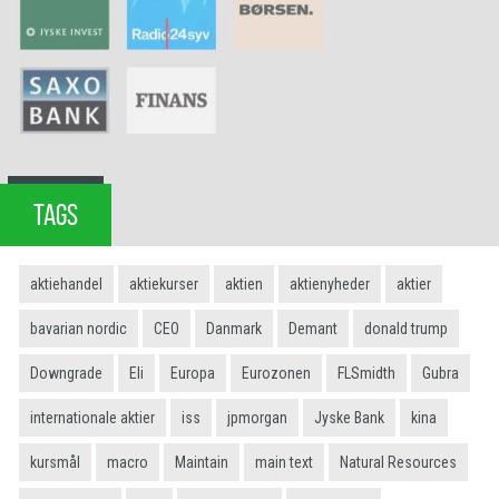
TAGS
aktiehandel
aktiekurser
aktien
aktienyheder
aktier
bavarian nordic
CEO
Danmark
Demant
donald trump
Downgrade
Eli
Europa
Eurozonen
FLSmidth
Gubra
internationale aktier
iss
jpmorgan
Jyske Bank
kina
kursmål
macro
Maintain
main text
Natural Resources