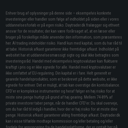
Enhver brug af oplysninger på denne side – eksempelvis konkrete
investeringer eller handler som følge af indholdet på siden eller i vores
uddannelsesforløb er på egen risiko. Daytrader.dk fralægger sig ethvert
ansvar for de resultater, der kan være forårsaget af, at en læser eller
bruger på forskellige måde anvender den information, som præsenteres
her. Al trading indeholder risiko. Handl kun med kapital, som du har råd til
at tabe. Historisk afkast garanterer ikke fremtidige afkast. Indholdet på
websitet har et uddannelsesmæssigt sigte og skal ikke betragtes som
investeringsråd. Handel med eksempelvis kryptovalutaer kan fluktuere
kraftigt i pris og er ikke egnede for alle. Handel med kryptovalutaer er
ikke omfattet af EU-regulering. Din kapital er i fare. Helt generelt er
gearede handelsprodukter, som er beskrevet på dette website, er ikke
egnede for enhver. Det er muligt, at tab kan overstige din kontobalance.
CFD’er er komplekse instrumenter og heraf følger en høj risiko for at
miste sine penge hurtigt på grund af høj gearing. Mellem 74-89% af
private investorer taber penge, når de handler CFD’er. Du skal overveje,
om du har råd til indgå i handler, hvor der er høj risiko for at miste dine
penge. Historisk afkast garanterer aldrig fremtidige afkast. Daytrader.dk
kan i visse tilfælde modtage kommission og/eller betaling og/eller
fordele for annoncering fra de handelsplatforme, der er omtalt her på