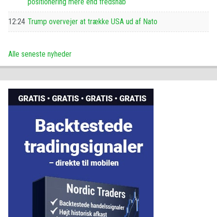
positionering mere end fredshåb
12:24
Trump overvejer at trække USA ud af Nato
Alle seneste nyheder