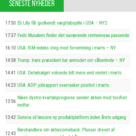
SENESTE NYHEDER
17:50
Eli Lilly får godkendt vægttabspille i USA – NY2
17:37
Feds Musalem finder det nuværende renteniveau passende
16:10
USA: ISM-indeks steg mod forventning i marts – NY
14:58
Trump: Irans præsident har anmodet om våbenhvile – NY
14:41
USA: Detailsalget voksede lidt mere end ventet i marts
14:23
USA: ADP-jobrapport overrasker positivt i marts
Nikes dystre kvartalsprognose sender aktien mod tocifret
13:56
nedtur
13:42
Sonova vil lancere ny produktplatform inden årets udgang
Børshandlere om aktiecomeback: Plusser drevet af
12:43