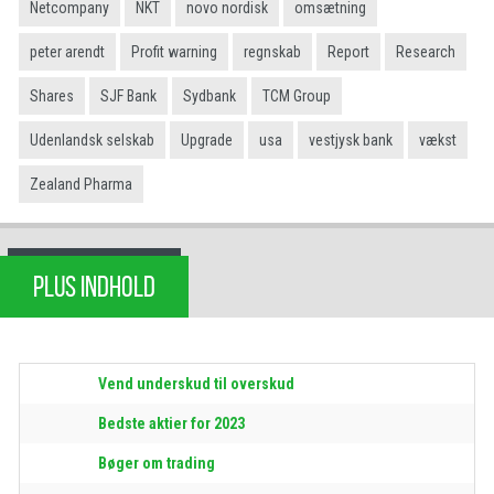
Netcompany
NKT
novo nordisk
omsætning
peter arendt
Profit warning
regnskab
Report
Research
Shares
SJF Bank
Sydbank
TCM Group
Udenlandsk selskab
Upgrade
usa
vestjysk bank
vækst
Zealand Pharma
PLUS INDHOLD
Vend underskud til overskud
Bedste aktier for 2023
Bøger om trading