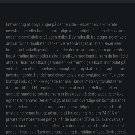
Enhver brug af oplysninger på denne side – eksempelvis konkrete
investeringer eller handler som følge af indholdet på siden eller i vores
uddannelsesforløb er på egen risiko. Daytrader.dk fralægger sig ethvert
ansvar for de resultater, der kan være forårsaget af, at en læser eller
bruger på forskellige måde anvender den information, som præsenteres
her. Al trading indeholder risiko. Handl kun med kapital, som du har råd til
at tabe. Historisk afkast garanterer ikke fremtidige afkast. Indholdet på
websitet har et uddannelsesmæssigt sigte og skal ikke betragtes som
investeringsråd. Handel med eksempelvis kryptovalutaer kan fluktuere
kraftigt i pris og er ikke egnede for alle. Handel med kryptovalutaer er
ikke omfattet af EU-regulering. Din kapital er i fare. Helt generelt er
gearede handelsprodukter, som er beskrevet på dette website, er ikke
egnede for enhver. Det er muligt, at tab kan overstige din kontobalance.
CFD’er er komplekse instrumenter og heraf følger en høj risiko for at
miste sine penge hurtigt på grund af høj gearing. Mellem 74-89% af
private investorer taber penge, når de handler CFD’er. Du skal overveje,
om du har råd til indgå i handler, hvor der er høj risiko for at miste dine
penge. Historisk afkast garanterer aldrig fremtidige afkast. Daytrader.dk