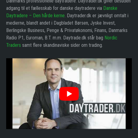
Danmarks professionelle daytradere. Daytrader.dk giver desuden
adgang til et fællesskab for danske daytradere via
Danske
Daytradere – Den hårde kerne
. Daytrader.dk er jævnligt omtalt i
medierne, blandt andet i Dagbladet Børsen, Jyske Invest,
Berlingske Business, Penge & Privatøkonomi, Finans, Danmarks
Radio P1, Euroman, B.T. m.m. Daytrade.dk står bag
Nordic
Traders
samt flere skandinaviske sider om trading.