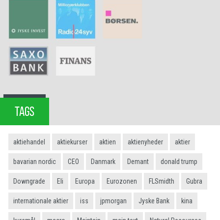
TAGS
aktiehandel
aktiekurser
aktien
aktienyheder
aktier
bavarian nordic
CEO
Danmark
Demant
donald trump
Downgrade
Eli
Europa
Eurozonen
FLSmidth
Gubra
internationale aktier
iss
jpmorgan
Jyske Bank
kina