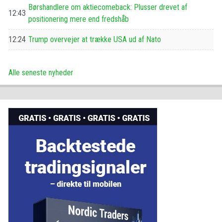
Børshandlere om aktiecomeback: Plusser drevet af
12:43
positionering mere end fredshåb
12:24
Trump overvejer at trække USA ud af Nato
Alle seneste nyheder