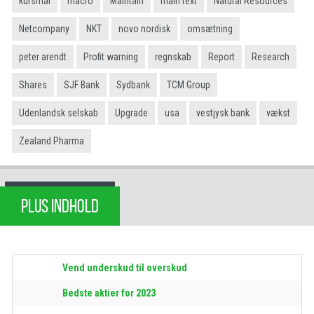
kursmål
macro
Maintain
main text
Natural Resources
Netcompany
NKT
novo nordisk
omsætning
peter arendt
Profit warning
regnskab
Report
Research
Shares
SJF Bank
Sydbank
TCM Group
Udenlandsk selskab
Upgrade
usa
vestjysk bank
vækst
Zealand Pharma
PLUS INDHOLD
Vend underskud til overskud
Bedste aktier for 2023