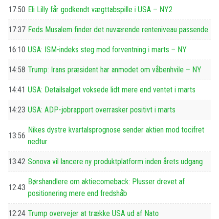
17:50
Eli Lilly får godkendt vægttabspille i USA – NY2
17:37
Feds Musalem finder det nuværende renteniveau passende
16:10
USA: ISM-indeks steg mod forventning i marts – NY
14:58
Trump: Irans præsident har anmodet om våbenhvile – NY
14:41
USA: Detailsalget voksede lidt mere end ventet i marts
14:23
USA: ADP-jobrapport overrasker positivt i marts
Nikes dystre kvartalsprognose sender aktien mod tocifret
13:56
nedtur
13:42
Sonova vil lancere ny produktplatform inden årets udgang
Børshandlere om aktiecomeback: Plusser drevet af
12:43
positionering mere end fredshåb
12:24
Trump overvejer at trække USA ud af Nato