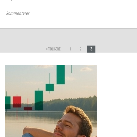
kommentarer
3
« Tidligere
1
2