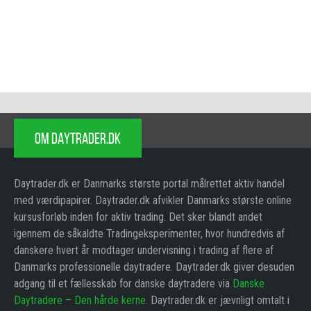
OM DAYTRADER.DK
Daytrader.dk er Danmarks største portal målrettet aktiv handel
med værdipapirer. Daytrader.dk afvikler Danmarks største online
kursusforløb inden for aktiv trading. Det sker blandt andet
igennem de såkaldte Tradingeksperimenter, hvor hundredvis af
danskere hvert år modtager undervisning i trading af flere af
Danmarks professionelle daytradere. Daytrader.dk giver desuden
adgang til et fællesskab for danske daytradere via
Danske
Daytradere – Den hårde kerne
. Daytrader.dk er jævnligt omtalt i