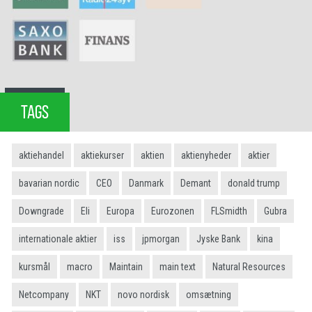
TAGS
aktiehandel
aktiekurser
aktien
aktienyheder
aktier
bavarian nordic
CEO
Danmark
Demant
donald trump
Downgrade
Eli
Europa
Eurozonen
FLSmidth
Gubra
internationale aktier
iss
jpmorgan
Jyske Bank
kina
kursmål
macro
Maintain
main text
Natural Resources
Netcompany
NKT
novo nordisk
omsætning