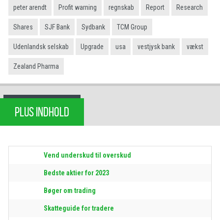
peter arendt
Profit warning
regnskab
Report
Research
Shares
SJF Bank
Sydbank
TCM Group
Udenlandsk selskab
Upgrade
usa
vestjysk bank
vækst
Zealand Pharma
PLUS INDHOLD
Vend underskud til overskud
Bedste aktier for 2023
Bøger om trading
Skatteguide for tradere