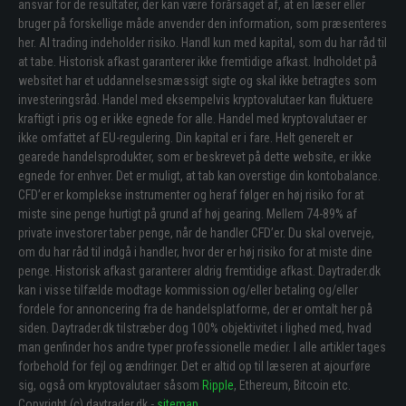
ansvar for de resultater, der kan være forårsaget af, at en læser eller
bruger på forskellige måde anvender den information, som præsenteres
her. Al trading indeholder risiko. Handl kun med kapital, som du har råd til
at tabe. Historisk afkast garanterer ikke fremtidige afkast. Indholdet på
websitet har et uddannelsesmæssigt sigte og skal ikke betragtes som
investeringsråd. Handel med eksempelvis kryptovalutaer kan fluktuere
kraftigt i pris og er ikke egnede for alle. Handel med kryptovalutaer er
ikke omfattet af EU-regulering. Din kapital er i fare. Helt generelt er
gearede handelsprodukter, som er beskrevet på dette website, er ikke
egnede for enhver. Det er muligt, at tab kan overstige din kontobalance.
CFD’er er komplekse instrumenter og heraf følger en høj risiko for at
miste sine penge hurtigt på grund af høj gearing. Mellem 74-89% af
private investorer taber penge, når de handler CFD’er. Du skal overveje,
om du har råd til indgå i handler, hvor der er høj risiko for at miste dine
penge. Historisk afkast garanterer aldrig fremtidige afkast. Daytrader.dk
kan i visse tilfælde modtage kommission og/eller betaling og/eller
fordele for annoncering fra de handelsplatforme, der er omtalt her på
siden. Daytrader.dk tilstræber dog 100% objektivitet i lighed med, hvad
man genfinder hos andre typer professionelle medier. I alle artikler tages
forbehold for fejl og ændringer. Det er altid op til læseren at ajourføre
sig, også om kryptovalutaer såsom
Ripple
, Ethereum, Bitcoin etc.
Copyright (c) daytrader.dk -
sitemap